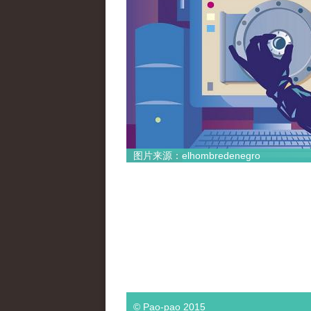
图片来源：elhombredenegro
© Pao-pao 2015