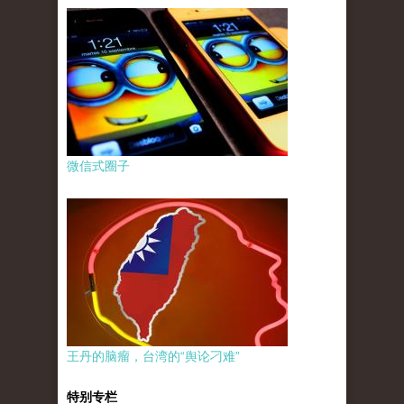
微信式圈子
王丹的脑瘤，台湾的“舆论刁难”
特别专栏