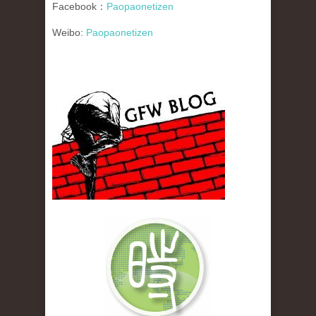
Facebook：
Paopaonetizen
Weibo:
Paopaonetizen
gfw_blog_small.jpg