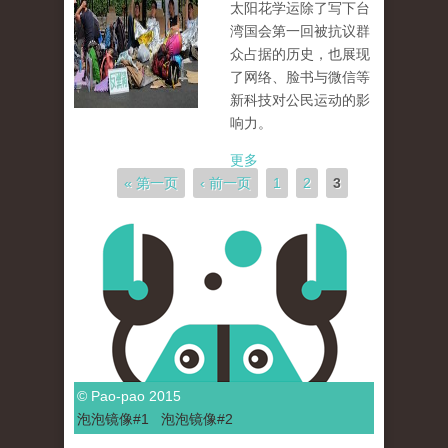
太阳花学运除了写下台
湾国会第一回被抗议群
众占据的历史，也展现
了网络、脸书与微信等
新科技对公民运动的影
响力。
更多
页面
« 第一页
‹ 前一页
1
2
3
© Pao-pao 2015
泡泡
镜像
#1
泡泡
镜像#2