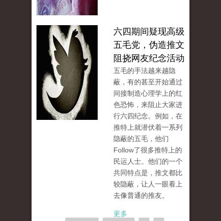
六四期间疑现高级
五毛党，伪造推文
阻挠网友纪念活动
五毛的手法越来越隐
蔽，有的甚至开始通过
间接制造心理学上的红
色恐怖，来阻止大家进
行六四纪念。例如，在
推特上就潜伏着一系列
隐蔽的五毛，他们
Follow了很多推特上的
民运人士。他们的一个
共同特点是，推文都比
较隐蔽，让人一眼看上
去像普通的推友。
更多