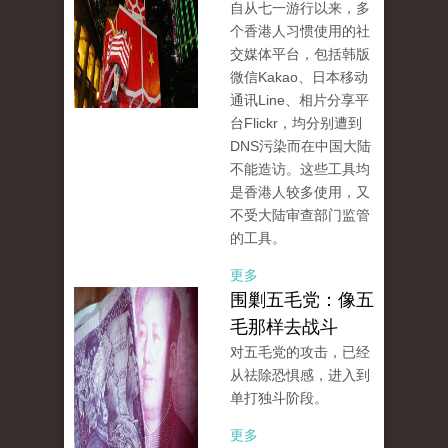
自从七一游行以来，多
个香港人习惯使用的社
交媒体平台，包括韩版
微信Kakao、日本移动
通讯Line、相片分享平
台Flickr，均分别遭到
DNS污染而在中国大陆
不能造访。这些工具均
是香港人较多使用，又
不受大陆审查部门监管
的工具。
更多
围剿五毛党：像五
毛那样去战斗
对五毛党的攻击，已经
从祛除恐惧感，进入到
单打独斗阶段。
更多