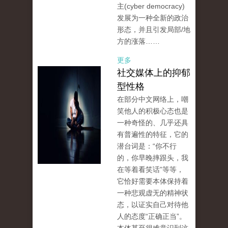
主(cyber democracy)
发展为一种全新的政治
形态，并且引发局部/地
方的涨落……
更多
社交媒体上的抑郁
型性格
在部分中文网络上，嘲
笑他人的积极心态也是
一种奇怪的、几乎还具
有普遍性的特征，它的
潜台词是：“你不行
的，你早晚摔跟头，我
在等着看笑话”等等，
它恰好需要本体保持着
一种悲观虚无的精神状
态，以证实自己对待他
人的态度“正确正当”。