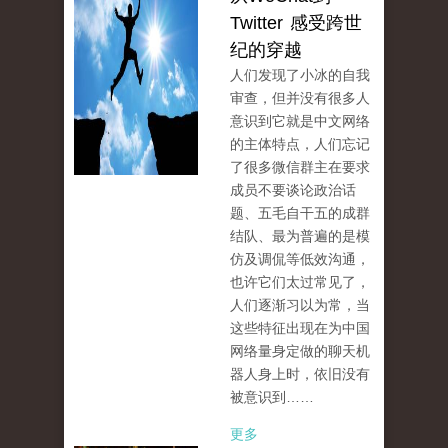
Twitter 感受跨世
纪的穿越
人们发现了小冰的自我
审查，但并没有很多人
意识到它就是中文网络
的主体特点，人们忘记
了很多微信群主在要求
成员不要谈论政治话
题、五毛自干五的成群
结队、最为普遍的是模
仿及调侃等低效沟通，
也许它们太过常见了，
人们逐渐习以为常，当
这些特征出现在为中国
网络量身定做的聊天机
器人身上时，依旧没有
被意识到……
更多