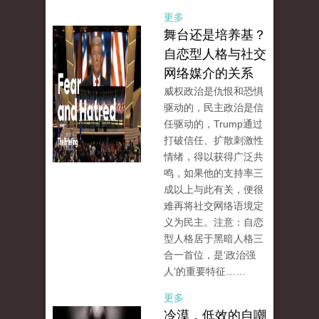
更多
舞台还是培养基？
自恋型人格与社交
网络媒介的关系
威权政治是仇恨和恐惧
驱动的，民主政治是信
任驱动的，Trump通过
打破信任、扩散刺激性
情绪，得以获得广泛共
鸣，如果他的支持率三
成以上与此有关，便很
难再将社交网络语境定
义为民主。注意：自恋
型人格居于黑暗人格三
合一首位，是‘政治强
人’的重要特征……
更多
冷漠，低效的自嘲