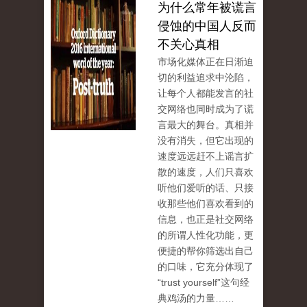
为什么常年被谎言
侵蚀的中国人反而
不关心真相
市场化媒体正在日渐迫
切的利益追求中沦陷，
让每个人都能发言的社
交网络也同时成为了谎
言最大的舞台。真相并
没有消失，但它出现的
速度远远赶不上谣言扩
散的速度，人们只喜欢
听他们爱听的话、只接
收那些他们喜欢看到的
信息，也正是社交网络
的所谓人性化功能，更
便捷的帮你筛选出自己
的口味，它充分体现了
“trust yourself”这句经
典鸡汤的力量……