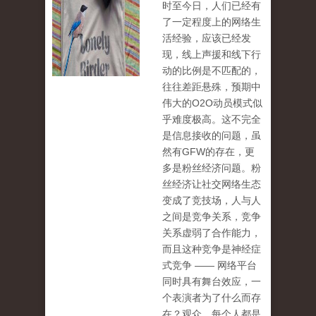
时至今日，人们已经有
了一定程度上的网络生
活经验，应该已经发
现，线上声援和线下行
动的比例是不匹配的，
往往差距悬殊，预期中
伟大的O2O动员模式似
乎难度极高。这不完全
是信息接收的问题，虽
然有GFW的存在，更
多是粉丝经济问题。粉
丝经济让社交网络生态
变成了竞技场，人与人
之间是竞争关系，竞争
关系虚弱了合作能力，
而且这种竞争是神经症
式竞争 —— 网络平台
同时具有舞台效应，一
个表演者为了什么而存
在？观众。每个人都是