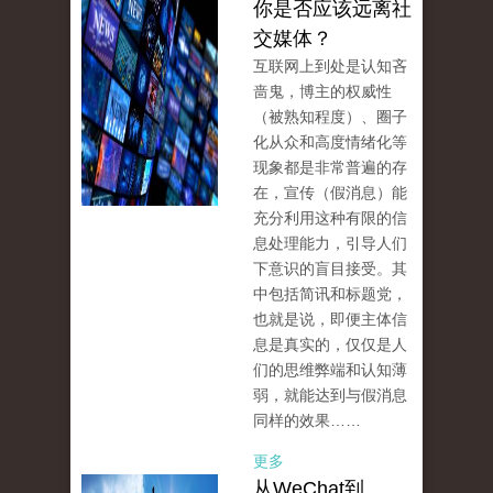
你是否应该远离社
交媒体？
互联网上到处是认知吝
啬鬼，博主的权威性
（被熟知程度）、圈子
化从众和高度情绪化等
现象都是非常普遍的存
在，宣传（假消息）能
充分利用这种有限的信
息处理能力，引导人们
下意识的盲目接受。其
中包括简讯和标题党，
也就是说，即便主体信
息是真实的，仅仅是人
们的思维弊端和认知薄
弱，就能达到与假消息
同样的效果……
更多
从WeChat到