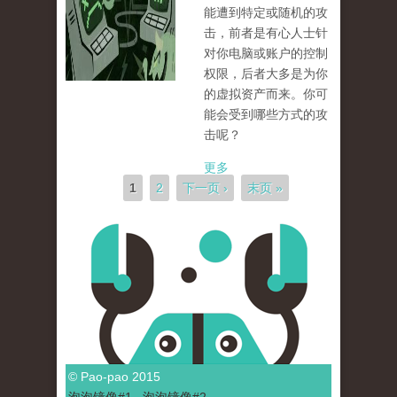
能遭到特定或随机的攻
击，前者是有心人士针
对你电脑或账户的控制
权限，后者大多是为你
的虚拟资产而来。你可
能会受到哪些方式的攻
击呢？
更多
页面
1
2
下一页 ›
末页 »
© Pao-pao 2015