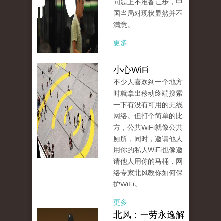
问题上不准备让步，中
国当局对现状显然并不
满意。
更多
小心WiFi
不少人喜欢到一个地方
时就拿出移动终端搜索
一下有没有可用的无线
网络。但打个简单的比
方，公共WiFi就像公共
厕所，同时，邀请他人
用你的私人WiFi也像邀
请他人用你的马桶，网
络专家北风教你如何保
护WiFi。
更多
北风：一劳永逸解