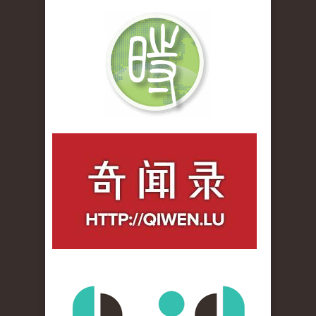
qiwenlu_logo.jpg