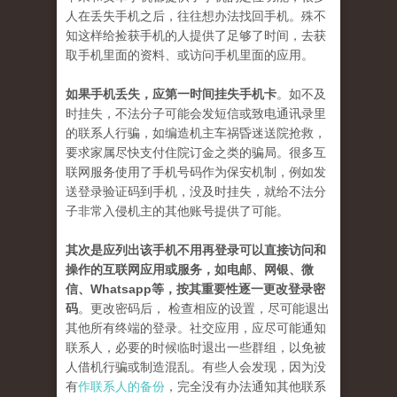
人在丢失手机之后，往往想办法找回手机。殊不
知这样给捡获手机的人提供了足够了时间，去获
取手机里面的资料、或访问手机里面的应用。
如果手机丢失，应第一时间挂失手机卡
。如不及
时挂失，不法分子可能会发短信或致电通讯录里
的联系人行骗，如编造机主车祸昏迷送院抢救，
要求家属尽快支付住院订金之类的骗局。很多互
联网服务使用了手机号码作为保安机制，例如发
送登录验证码到手机，没及时挂失，就给不法分
子非常入侵机主的其他账号提供了可能。
其次是应列出该手机不用再登录可以直接访问和
操作的互联网应用或服务，如电邮、网银、微
信、Whatsapp等，按其重要性逐一更改登录密
码
。更改密码后， 检查相应的设置，尽可能退出
其他所有终端的登录。社交应用，应尽可能通知
联系人，必要的时候临时退出一些群组，以免被
人借机行骗或制造混乱。有些人会发现，因为没
有
作联系人的备份
，完全没有办法通知其他联系