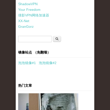
ShadowVPN
Your Freedom
倩影VPN网络加速器
XX-Net
GranGorz
搜索表单
搜索
镜像站点 （免翻墙）
泡泡
镜像
#1
泡泡
镜像#2
热门文章