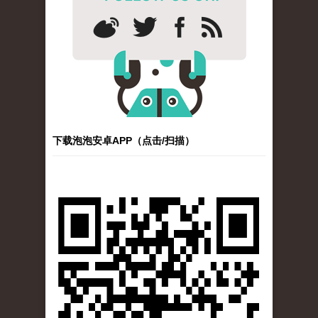
下载泡泡安卓APP（点击/扫描）