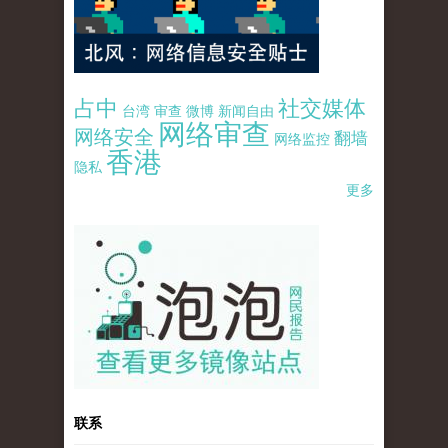
占中
社交媒体
台湾
审查
微博
新闻自由
网络审查
网络安全
翻墙
网络监控
香港
隐私
更多
pao-pao-banner-mirror-site-120814.jpg
联系