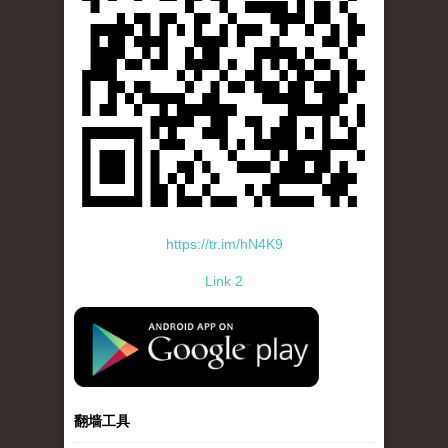
https://tr.im/hN4K9
Link 2
standard-icon-googleplay-app-store.png
翻墙工具