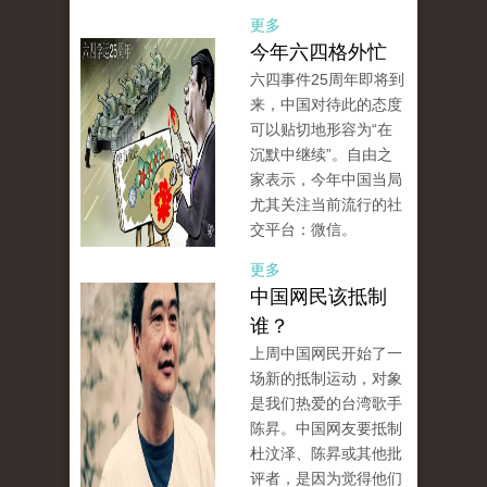
更多
今年六四格外忙
六四事件25周年即将到
来，中国对待此的态度
可以贴切地形容为“在
沉默中继续”。自由之
家表示，今年中国当局
尤其关注当前流行的社
交平台：微信。
更多
中国网民该抵制
谁？
上周中国网民开始了一
场新的抵制运动，对象
是我们热爱的台湾歌手
陈昇。中国网友要抵制
杜汶泽、陈昇或其他批
评者，是因为觉得他们