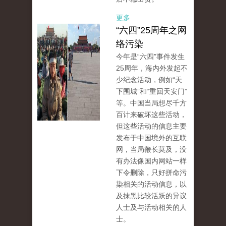
更多
“六四”25周年之网
络污染
今年是“六四”事件发生
25周年，海内外发起不
少纪念活动，例如“天
下围城”和“重回天安门”
等。中国当局想尽千方
百计来破坏这些活动，
但这些活动的信息主要
发布于中国境外的互联
网，当局鞭长莫及，没
有办法像国内网站一样
下令删除，只好拼命污
染相关的活动信息，以
及抹黑比较活跃的异议
人士及与活动相关的人
士。