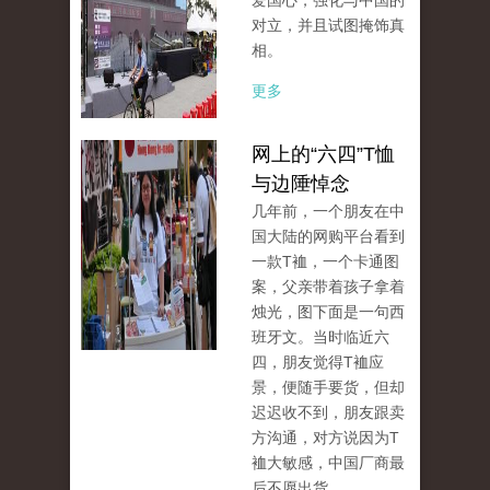
爱国心，强化与中国的
对立，并且试图掩饰真
相。
更多
网上的“六四”T恤
与边陲悼念
几年前，一个朋友在中
国大陆的网购平台看到
一款T裇，一个卡通图
案，父亲带着孩子拿着
烛光，图下面是一句西
班牙文。当时临近六
四，朋友觉得T裇应
景，便随手要货，但却
迟迟收不到，朋友跟卖
方沟通，对方说因为T
裇大敏感，中国厂商最
后不愿出货。