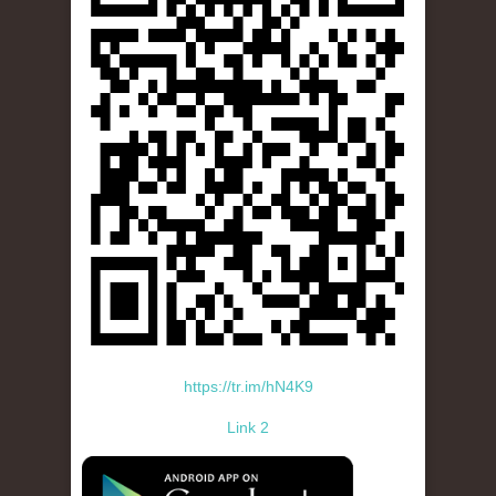
https://tr.im/hN4K9
Link 2
standard-icon-googleplay-app-store.png