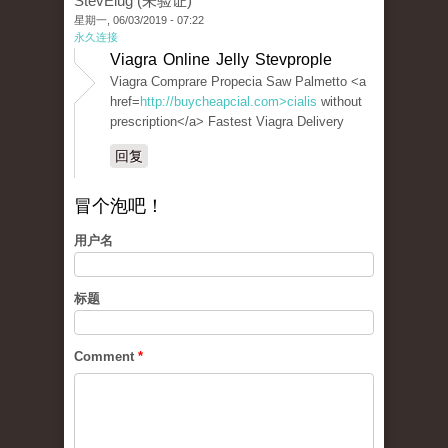
StevElug (未验证)
星期一, 06/03/2019 - 07:22
永久连接
Viagra Online Jelly Stevprople
Viagra Comprare Propecia Saw Palmetto <a
href=
http://buycheapcial.com>cialis
without
prescription</a> Fastest Viagra Delivery
回复
冒个泡吧！
用户名
标题
Comment
*