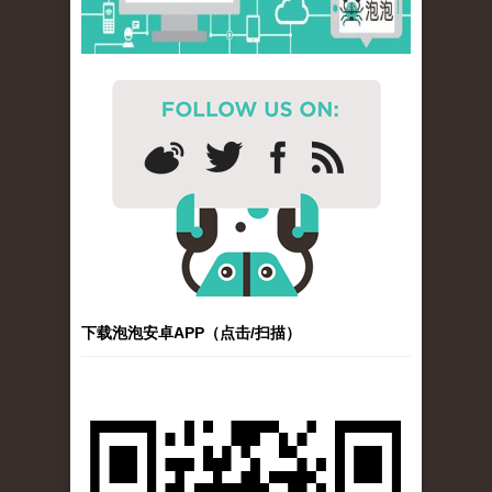
下载泡泡安卓APP（点击/扫描）