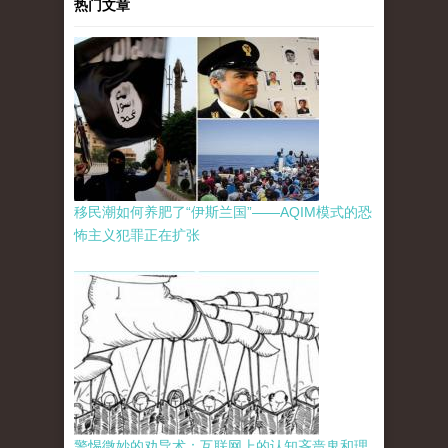
热门文章
移民潮如何养肥了“伊斯兰国”——AQIM模式的恐
怖主义犯罪正在扩张
警惕微妙的劝导术：互联网上的认知吝啬鬼和理