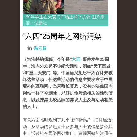
89年学生在天安门广场上和平抗议 图片来
源：法新社
“六四”25周年之网络污染
文/
温云超
（泡泡特约撰稿）今年是“
六四
”事件发生25周
年，海内外发起不少纪念活动，例如“天下围城”
和“重回天安门”等。中国当局想尽千方百计来破
坏这些活动，但这些活动的信息主要发布于中国
境外的互联网，当局鞭长莫及，没有办法像国内
网站一样下令删除，只好拼命污染相关的活动信
息，以及抹黑比较活跃的异议人士及与活动相关
的人士。
有关方面临时炮制了几个“新闻网站”，把抹黑活
动、及活动的发起人士及参与人士的信息掺杂其
中，通过社交网络四处推广。追踪网站的注册信