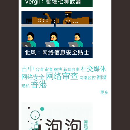
占中
社交媒体
台湾
审查
微博
新闻自由
网络审查
网络安全
翻墙
网络监控
香港
隐私
更多
pao-pao-banner-mirror-site-120814.jpg