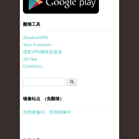
翻墙工具
ShadowVPN
Your Freedom
倩影VPN网络加速器
XX-Net
GranGorz
搜索表单
搜索
镜像站点 （免翻墙）
泡泡
镜像
#1
泡泡
镜像#2