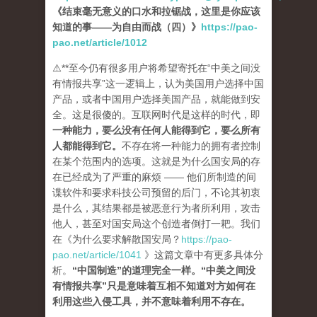
《结束毫无意义的口水和拉锯战，这里是你应该
知道的事——为自由而战（四）》
https://pao-
pao.net/article/1012
⚠️**至今仍有很多用户将希望寄托在“中美之间没
有情报共享”这一逻辑上，认为美国用户选择中国
产品，或者中国用户选择美国产品，就能做到安
全。这是很傻的。互联网时代是这样的时代，即
一种能力，要么没有任何人能得到它，要么所有
人都能得到它
。
不存在将一种能力的拥有者控制
在某个范围内的选项。这就是为什么国安局的存
在已经成为了严重的麻烦 —— 他们所制造的间
谍软件和要求科技公司预留的后门，不论其初衷
是什么，其结果都是被恶意行为者所利用，攻击
他人，甚至对国安局这个创造者倒打一耙。我们
在《为什么要求解散国安局？
https://pao-
pao.net/article/1041
》这篇文章中有更多具体分
析。
“中国制造”的道理完全一样。“中美之间没
有情报共享”只是意味着互相不知道对方如何在
利用这些入侵工具，并不意味着利用不存在。