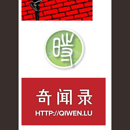
qiwenlu_logo.jpg