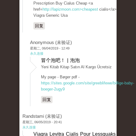
Prescription Buy Cialus Cheap <a
href=
http://lapizmoon.com>cheapest
cialis</a>
Viagra Generic Usa
回复
Anonymous (未验证)
星期二, 06/04/2019 - 12:49
永久连接
冒个泡吧！ | 泡泡
Yeni Kitab Kitap Satın Al Kargo Ücretsiz
My page - Bøger pdf -
https://sites.google.com/site/greeblifewe/billige-baby-
boeger-2ugy9
回复
Randstami (未验证)
星期三, 06/05/2019 - 20:41
永久连接
Viagra Levitra Cialis Pour Lessquaks