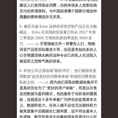
建议人们使用现金消费，仍然有很多人贪图在线
支付的所谓便利。与中国或者哪个国家引领这种
愚蠢的裸奔潮流并无关系。
5. 像亚马逊 Echo 这样的语音控制产品正在大幅
崛起。 Echo 在美国的安装量已经从 2017 年第
三季度的 2000 万增加到第四季度的 3000 多
万。—— ⚠️
尽管揭秘文件一再警告人们，智能
语音产品背后站着老大哥，但还是有如此多的人
心甘情愿花钱去购买这种令自己的私人生活陷入
被监听之恐怖气氛的设备。
6. 科技公司正面临着“隐私悖论”。他们被困在使
用数据“提供更好的消费者体验”和侵犯消费者隐
私权之间。——⚠️
因为他们采取的数据收集并不
是真的完全为了“更好的用户体验”，而是以出售
这些数据为盈利模式，包括服务于当权者的窥视
欲，这就是近十多年来被广为抨击的监视资本主
义。数据即权力。任何人都不必也无法期待权力
被高度集中后能诞生仁慈和爱，这不符合基本人
性逻辑。数字世界发生的事和现实世界没什么区