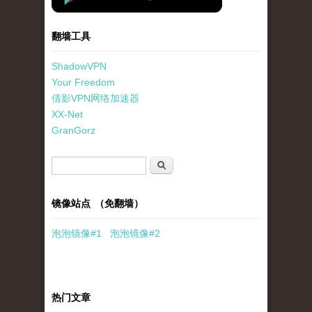
翻墙工具
ShadowVPN
Your Freedom
倩影VPN网络加速器
XX-Net
GranGorz
搜索表单
搜索
镜像站点 （免翻墙）
泡泡
镜像
#1
泡泡
镜像#2
热门文章