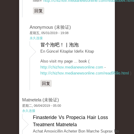
href="
http://chizhov.medianewsonline.com/read80b64.html
回复
Anonymous (未验证)
星期五, 05/31/2019 - 19:08
永久连接
冒个泡吧！ | 泡泡
En Güncel Kitaplar Idefix Kitap
Also visit my page ... book (
http://chizhov.medianewsonline.com
-
http://chizhov.medianewsonline.com/read959o.html
)
回复
Matnetela (未验证)
星期二, 06/04/2019 - 05:00
永久连接
Finasteride Vs Propecia Hair Loss
Treatment Matnetela
Achat Amoxicillin Acheter Bon Marche Suprax No