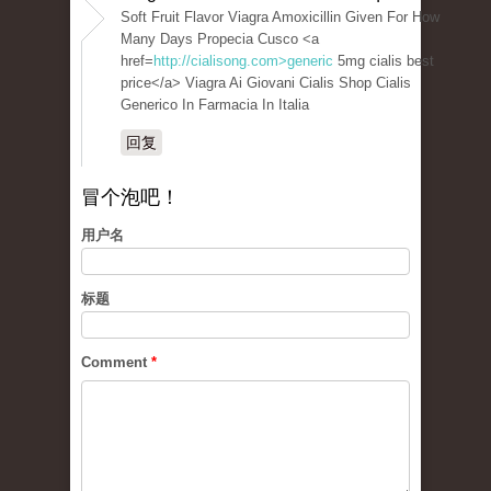
Soft Fruit Flavor Viagra Amoxicillin Given For How
Many Days Propecia Cusco <a
href=
http://cialisong.com>generic
5mg cialis best
price</a> Viagra Ai Giovani Cialis Shop Cialis
Generico In Farmacia In Italia
回复
冒个泡吧！
用户名
标题
Comment
*