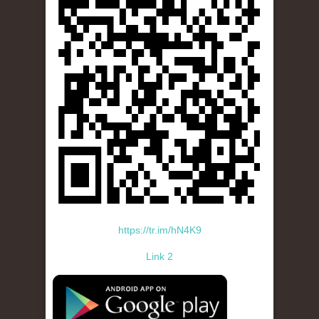
https://tr.im/hN4K9
Link 2
standard-icon-googleplay-app-store.png