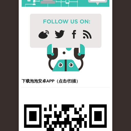
下载泡泡安卓APP（点击/扫描）