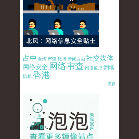
占中
社交媒体
台湾
审查
微博
新闻自由
网络审查
网络安全
翻墙
网络监控
香港
隐私
更多
pao-pao-banner-mirror-site-120814.jpg