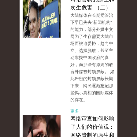
次生危害 （二）
大陆媒体在长期党管治
下早已失去“新闻机构”
的能力，部分外媒中文
网为了生存需要大陆市
场而被迫妥协，趋向中
立、选择脱敏，甚至主
动靠拢中国政府的喜
好，而那些有原则的敢
言外媒被封锁屏蔽。 如
此严密的封锁屏蔽长期
下来，网民逐渐忘记那
些揭示真相的国际媒体
的存在。
更多
网络审查如何影响
了人们的价值观：
网络管制的原生和