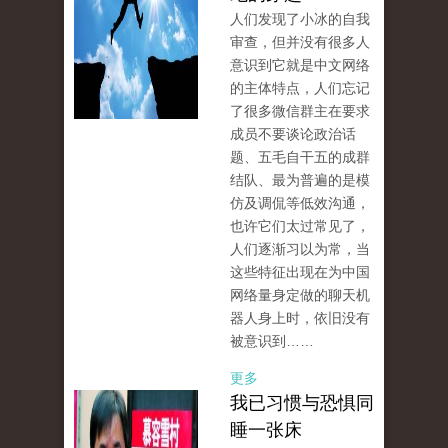
人们发现了小冰的自我
审查，但并没有很多人
意识到它就是中文网络
的主体特点，人们忘记
了很多微信群主在要求
成员不要谈论政治话
题、五毛自干五的成群
结队、最为普遍的是模
仿及调侃等低效沟通，
也许它们太过常见了，
人们逐渐习以为常，当
这些特征出现在为中国
网络量身定做的聊天机
器人身上时，依旧没有
被意识到……
更多
我已习惯与恐惧同
睡一张床