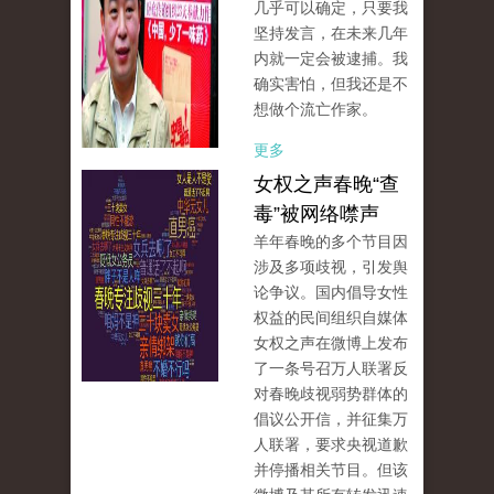
几乎可以确定，只要我
坚持发言，在未来几年
内就一定会被逮捕。我
确实害怕，但我还是不
想做个流亡作家。
更多
女权之声春晚“查
毒”被网络噤声
羊年春晚的多个节目因
涉及多项歧视，引发舆
论争议。国内倡导女性
权益的民间组织自媒体
女权之声在微博上发布
了一条号召万人联署反
对春晚歧视弱势群体的
倡议公开信，并征集万
人联署，要求央视道歉
并停播相关节目。但该