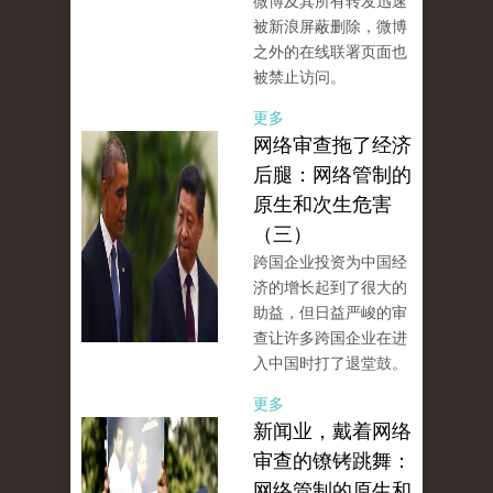
微博及其所有转发迅速
被新浪屏蔽删除，微博
之外的在线联署页面也
被禁止访问。
更多
网络审查拖了经济
后腿：网络管制的
原生和次生危害
（三）
跨国企业投资为中国经
济的增长起到了很大的
助益，但日益严峻的审
查让许多跨国企业在进
入中国时打了退堂鼓。
更多
新闻业，戴着网络
审查的镣铐跳舞：
网络管制的原生和