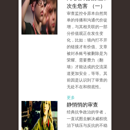
次生危害 （一）
审查监控令原本自然简
单的传播和沟通代价徒
增，与其相关联的一部
分价值观正在发生变
化，比如：墙内打不开
的链接才有价值、文章
被封杀账号被删除是为
荣耀、需要费力（翻
墙）才能达成的交流渠
道更加安全，等等。其
前因是认识到了审查的
无处不在和彻底性。
更多
静悄悄的审查
经典抗争政治的学者，
一直试图去解决威权统
治下镇压与反抗的不稳