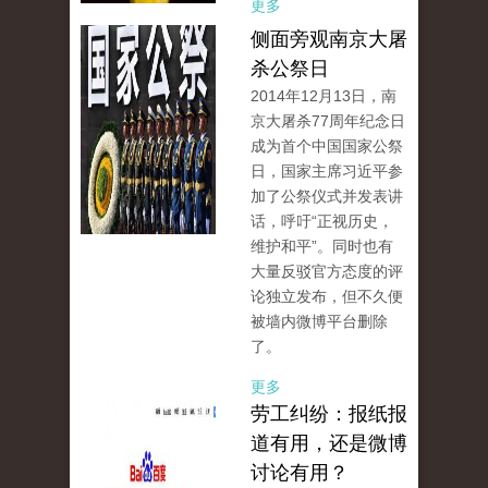
更多
侧面旁观南京大屠
杀公祭日
2014年12月13日，南
京大屠杀77周年纪念日
成为首个中国国家公祭
日，国家主席习近平参
加了公祭仪式并发表讲
话，呼吁“正视历史，
维护和平”。同时也有
大量反驳官方态度的评
论独立发布，但不久便
被墙内微博平台删除
了。
更多
劳工纠纷：报纸报
道有用，还是微博
讨论有用？