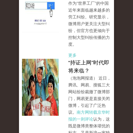
作为“世界工厂”的中国
近年来面临越来越多的
劳工纠纷。研究显示，
微博用户更关注大型纠
纷，但官方也更倾向于
控制大型纠纷传播的力
度。
更多
“持证上网”时代即
将来临？
（泡泡网报道） 近日，
腾讯、网易、搜狐三大
网站纷纷裁撤了微博部
门，网易更是直接关闭
微博，引起了广泛热
议。
南方网转载京华时
报的一则评论
认为，这
既是微博类整体堪忧的
标志，又是新浪一家独