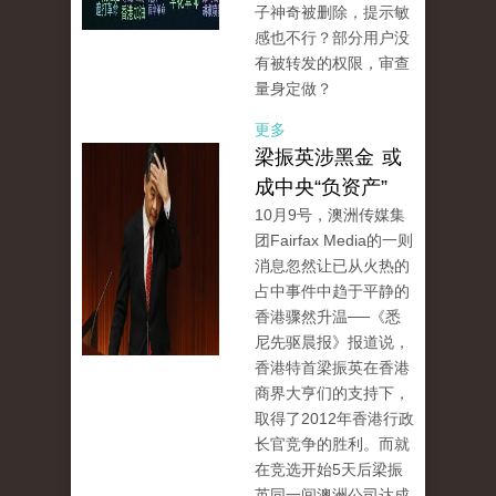
子神奇被删除，提示敏
感也不行？部分用户没
有被转发的权限，审查
量身定做？
更多
梁振英涉黑金 或
成中央“负资产”
10月9号，澳洲传媒集
团Fairfax Media的一则
消息忽然让已从火热的
占中事件中趋于平静的
香港骤然升温──《悉
尼先驱晨报》报道说，
香港特首梁振英在香港
商界大亨们的支持下，
取得了2012年香港行政
长官竞争的胜利。而就
在竞选开始5天后梁振
英同一间澳洲公司达成