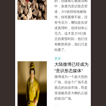
的，但随着它被政治相
中，发展为意识形态管
道，大V就持续地被拖
垮，转而萎靡不振，没
有号召力，哪怕是在讲
述真理时，也特别有心
无力。这才是大V们真
正的黄昏时刻：他们没
有断然死掉，他们只是
枯萎了。
更多
大陆微博已经成为
“意识形态媒体”
微博成为一个超大型的
广场，但这个广场不是
观点的自由市场，而是
变成被高音大喇叭占据
的政治广场。