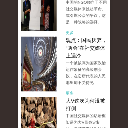
中国的NGO倾向于不用
社交媒体来挑起革命、
或引燃公众的争议，这
是一种战略的选择。
更多
观点：国民厌弃，
“两会”在社交媒体
上遇冷
一个被拔高为国家政治
运作象征的高级别会
议，在它所代表的人民
那里却不受待见
更多
大V这次为何没被
打倒
中国社交媒体的话语框
架是为大V量身定制