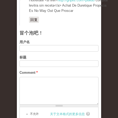
Hotrexate <a href=
http://gnplls.com>puedo
comprar
levitra sin receta</a> Achat De Duretique Propecia
Es No Way Out Que Proscar
回复
冒个泡吧！
用户名
标题
Comment
*
不允许
关于文本格式的更多信息