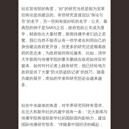
站在宣传部的角度，“好”的研究当然是能为党掌
控舆论提供建议的。有些研究直接冠以“舆论引
导”的名字，另一些则有挺好听的名字：公关。最
典型的例子是SARS之后，政府危机公关成为显
学，财政给出大量经费，新闻传播学者们趋之若
鹜。我们当然不能否认有一些学者在利用自己的
身份建议政府更开放，但更多的研究还是顺着政
府的意志来，为政府操控舆论服务。比如，清华
大学新闻与传播学院的董关鹏就在政府如何应对
媒体、如何对付记者上颇有研究，他已经给地方
政府提供了大量“防火防盗防记者”的技巧。随着
共建的展开，类似的学者和研究想必会越来越
多。
站在中央媒体的角度，对学界研究同样有需求。
在北大和新华社的共建中就有一条：“北大新闻与
传播学院将借助新华社的国际国内影响力，建设
国际传播研究智库。”伴随着中国经济的崛起，