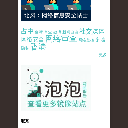
占中
社交媒体
台湾
审查
微博
新闻自由
网络审查
网络安全
翻墙
网络监控
香港
隐私
更多
pao-pao-banner-mirror-site-120814.jpg
联系