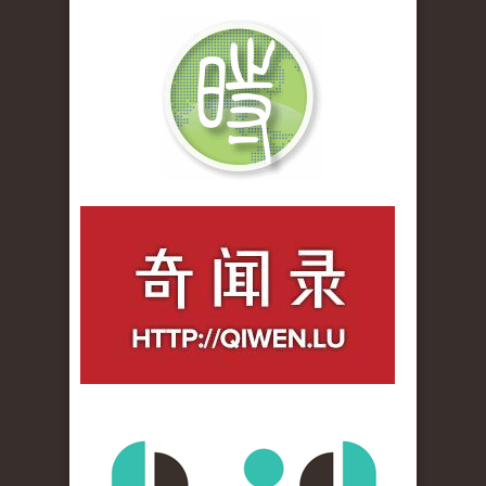
qiwenlu_logo.jpg