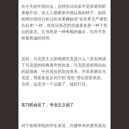
在今天的中国社会，这样的活动多半是讲者和听
者都不信，但人人都要装作很认真的样子。如同
哈维尔曾经分析过的水果摊标语“全世界无产者联
合起来”一样，对意识形态的忠诚更多是一种下意
识的姿态。它当然是一种卑贱的服从，但并不意
味着真诚的信仰。
况且，马克思主义新闻观究竟是什么？其实阅读
了马克思的经典著作就知道，马克思是新闻自由
的提倡者。中共现在的宣传体系，并非承袭自马
克思，而更多是从列宁的“党性”理论那里来的。
当然，这是另一个话题了，就此打住。
实习机会近了，专业主义远了
对于新闻学院的学生来说，共建带来的显而易见