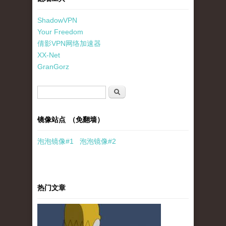
ShadowVPN
Your Freedom
倩影VPN网络加速器
XX-Net
GranGorz
搜索表单
搜索
镜像站点 （免翻墙）
泡泡
镜像
#1
泡泡
镜像#2
热门文章