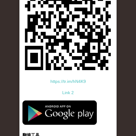
https://tr.im/hN4K9
Link 2
standard-icon-googleplay-app-store.png
翻墙工具