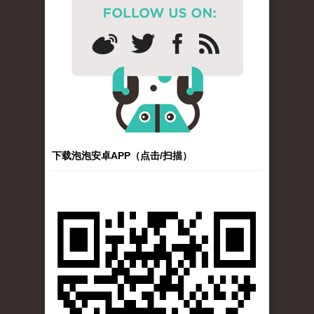
下载泡泡安卓APP（点击/扫描）