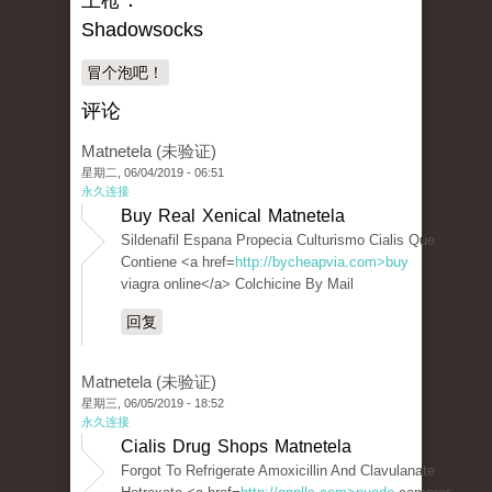
王枪：
Shadowsocks
冒个泡吧！
评论
Matnetela (未验证)
星期二, 06/04/2019 - 06:51
永久连接
Buy Real Xenical Matnetela
Sildenafil Espana Propecia Culturismo Cialis Que
Contiene <a href=
http://bycheapvia.com>buy
viagra online</a> Colchicine By Mail
回复
Matnetela (未验证)
星期三, 06/05/2019 - 18:52
永久连接
Cialis Drug Shops Matnetela
Forgot To Refrigerate Amoxicillin And Clavulanate