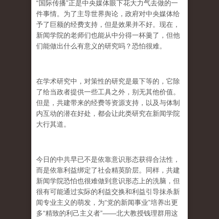
“国际传播”正是中央媒体眼下花大力气去做的一
件事情。为了主导世界舆论，政府对中央媒体给
予了巨额的经费支持，但是效果并不好。现在，
新闻学院的老师们也能从中分得一杯羹了，但他
们能做出什么有意义的研究吗？恐怕很难。
在学术研究中，对策性的研究是最下等的，它除
了给当政者提供一些工具之外，别无其他价值。
但是，共建带来的经费等资源支持，以及与体制
内互动的潜在好处，都会让此类研究在新闻学院
大行其道。
今日的中共早已不是依靠意识形态获得合法性，
而是依靠利益绑定了社会精英阶层。同样，共建
新闻学院恐怕也很难做到意识形态上的洗脑，但
很有可能通过实际的利益交换和利益引导抹杀新
闻专业主义的萌发，为“党的新闻事业”培养出更
多“精致的利己主义者”——北大教授钱理群用这