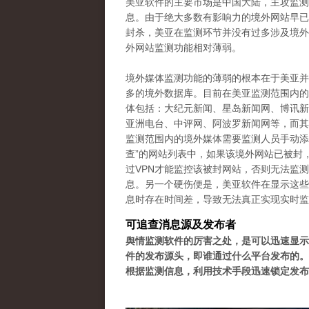
美亚软件的主要市场是中国大陆，主攻监测
息。由于绝大多数有影响力的境外网站早已
封杀，美亚在监测环节并没有过多涉及境外
外网站监测功能相对薄弱。
境外媒体监测功能的薄弱的根本在于美亚并
多的境外数据库。目前在美亚监测范围内的
体包括：大纪元新闻、星岛新闻网、博讯新
亚洲电台、中评网、阿波罗新闻网等，而其
监测范围内的境外媒体需要监测人员手动添
查”的网站列表中，如果该境外网站已被封
过VPN才能监控该被封网站，否则无法监
息。另一个硬伤便是，美亚软件在显示这些
息时存在时间差，导致无法真正实现实时监
可追查消息源及发布者
舆情监测软件的厉害之处，是可以迅速显示
件的发布源头，即谁通过什么平台发布的。
根据监测信息，利用技术手段迅速锁定发布