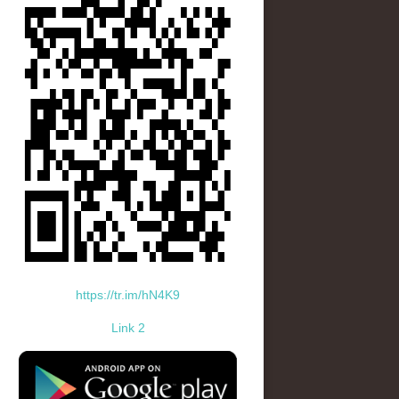
https://tr.im/hN4K9
Link 2
standard-icon-googleplay-app-store.png