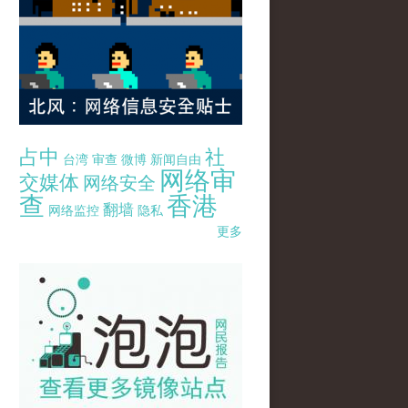
占中
社
台湾
审查
微博
新闻自由
网络审
交媒体
网络安全
查
香港
翻墙
网络监控
隐私
更多
pao-pao-banner-mirror-site-120814.jpg