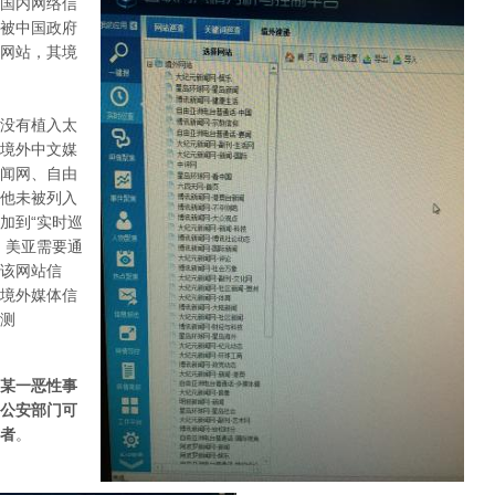
国内网络信
被中国政府
网站，其境
没有植入太
境外中文媒
闻网、自由
他未被列入
加到“实时巡
，美亚需要通
测该网站信
境外媒体信
测
某一恶性事
公安部门可
者
。