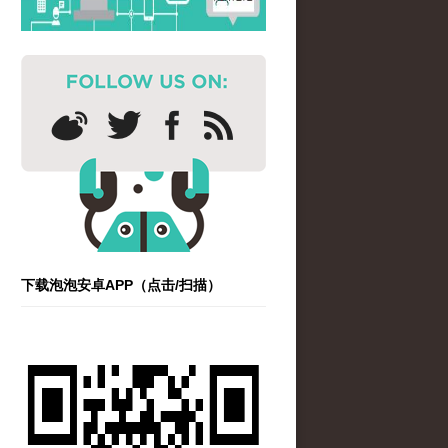
下载泡泡安卓APP（点击/扫描）