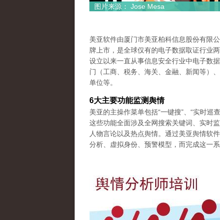
图片来源： Jose Mesa
美亚软件由厦门市美亚柏科信息股份有限公司
牌上市，是全球仅有的电子数据取证行业两家
设立以来一直从事信息安全行业中电子数据
门（工商、税务、海关、金融、新闻等）、
单位等。
6
大主要功能监测舆情
美亚的主操作菜单包括“一键搜”、“实时巡查”
这些功能全面涉及全网搜索关键词、实时监
人物言论以及热点舆情。通过美亚舆情软件
分析、虚拟身份、预警模型，而完成这一系
pp-50-cents-timeline-200814-1.jp