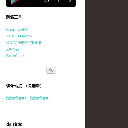
翻墙工具
ShadowVPN
Your Freedom
倩影VPN网络加速器
XX-Net
GranGorz
搜索表单
搜索
镜像站点 （免翻墙）
泡泡
镜像
#1
泡泡
镜像#2
热门文章