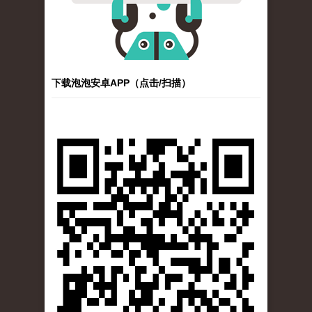
下载泡泡安卓APP（点击/扫描）