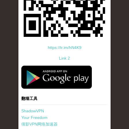
https://tr.im/hN4K9
Link 2
standard-icon-googleplay-app-store.png
翻墙工具
ShadowVPN
Your Freedom
倩影VPN网络加速器