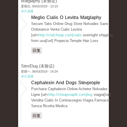
Matglaphy (未验证)
星期日, 06/02/2019 - 13:10
永久连接
Meglio Cialis O Levitra Matglaphy
Secure Tabs Online Drug Store Nolvadex Sans
Ordonance Venta Cialis Levitra
[url=
http://cialcheap.com]cialis
overnight shipping
from usa[/url] Propecia Temple Hair Loss
回复
StevElug (未验证)
星期一, 06/03/2019 - 14:24
永久连接
Cephalexin And Dogs Stevprople
Purchase Cephalexin Online Acheter Nolvadex
Ligne [url=
http://cheapviapill.com]buy
viagra[/url]
Vendita Cialis In Contrassegno Viagra Farmacia
Senza Ricetta Medica
回复