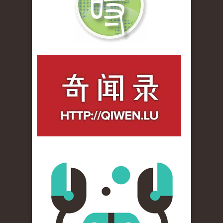
qiwenlu_logo.jpg