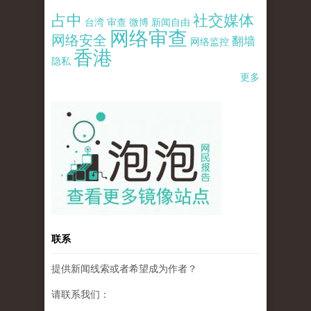
占中
社交媒体
台湾
审查
微博
新闻自由
网络审查
网络安全
翻墙
网络监控
香港
隐私
更多
pao-pao-banner-mirror-site-120814.jpg
联系
提供新闻线索或者希望成为作者？
请联系我们：