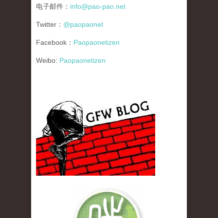
电子邮件：
info@pao-pao.net
Twitter：
@paopaonet
Facebook：
Paopaonetizen
Weibo:
Paopaonetizen
gfw_blog_small.jpg