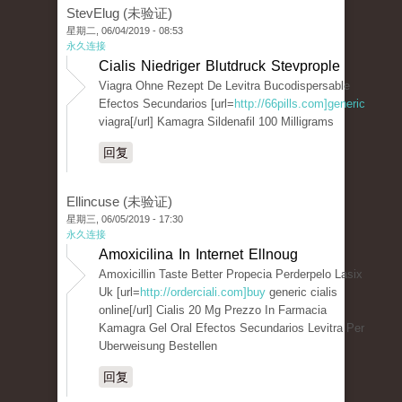
StevElug (未验证)
星期二, 06/04/2019 - 08:53
永久连接
Cialis Niedriger Blutdruck Stevprople
Viagra Ohne Rezept De Levitra Bucodispersable
Efectos Secundarios [url=
http://66pills.com]generic
viagra[/url] Kamagra Sildenafil 100 Milligrams
回复
Ellincuse (未验证)
星期三, 06/05/2019 - 17:30
永久连接
Amoxicilina In Internet Ellnoug
Amoxicillin Taste Better Propecia Perderpelo Lasix
Uk [url=
http://orderciali.com]buy
generic cialis
online[/url] Cialis 20 Mg Prezzo In Farmacia
Kamagra Gel Oral Efectos Secundarios Levitra Per
Uberweisung Bestellen
回复