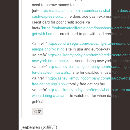
need to borrow money fast
[url=
https://valoansofcalifornia.com/loans/what-time-does-
cash-express-op...
time does ace cash express open[/url]
credit card for poor credit score <a
href="
https://valoansofcalifornia.com/loans/easy-credit-car
get-with-bad-c...
credit card to get with bad credit</a>
<a href="
http://vondranlegal.com/us/dating-site-in-usa-and
europe.php">dating
site in usa and europe</a>
<a href="
http://callkennytoday.com/temp/credit-score-dati
new-york-times.php">c...
score dating new york times</a
<a href="
http://ashevillemovingcompany.com/usa/dating-si
for-disabled-in-usa.ph...
site for disabled in usa</a>
<a href="
http://ashevillemovingcompany.com/usa/bbw-tota
free-dating.php">bbw
totally free dating</a>
<a href="
http://callkennytoday.com/temp/what-to-watch-out
when-dating-a-asian...
to watch out for when dating a asia
girl</a>
回复
jeabemen (未验证)