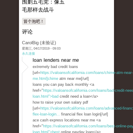
围剿五毛党：像五
毛那样去战斗
冒个泡吧！
评论
CarolBig (未验证)
星期三, 04/17/2019 - 09:03
永久连接
loan lenders near me
extremely bad credit loans
[url=
https://valoansofcalifornia.com/loans/chime-atm-near-
me.html]chime
atm near me[/url]
loans you can pay back monthly <a
href="
https://valoansofcalifornia.com/loans/bad-credit-nee
loan.html">bad
credit need a loan</a>
how to raise your own salary pdf
[url=
https://valoansofcalifornia.com/loans/advanced-financi
flex-loan-login...
financial flex loan login[/url]
ace cash express locations near me <a
href="
https://valoansofcalifornia.com/loans/best-online-pa
loan.html">best
online payday loan</a>