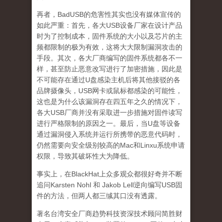
再者，BadUSB的危害性其实也没有媒体宣传的
如此严重：首先，各大USB设备厂家在设计产品
时为了控制成本，固件系统的大小以及芯片的主
频都限制的极为有效，这将大大限制漏洞攻击的
手段。其次，各大厂商编写的固件系统都各不一
样，甚至防止恶意改写进行了加密措施，因此是
不可能存在通过U盘感染主机后将其他接驳的各
品牌摄像头，USB网卡或鼠标都感染的可能性，
这也是为什么该漏洞存在四五年之久的情况下，
各大USB厂商并没有采取进一步措施对固件读写
进行严格限制的原因之一。最后，当U盘等设备
通过漏洞侵入系统并运行所携带的恶意代码时，
仍然需要向安全级别较高的Mac和Linxu系统申请
权限，导致其破坏性大为降低。
事实上，在BlackHat上众多观众都很好奇并不断
追问Karsten Nohl 和 Jakob Lell逆向编写USB固
件的方法，但两人都三缄其口没有透露。
著名台湾安全厂商趋势科技资深技术顾问简胜财