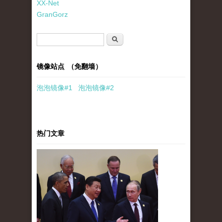
XX-Net
GranGorz
搜索表单
搜索
镜像站点 （免翻墙）
泡泡
镜像
#1
泡泡
镜像#2
热门文章