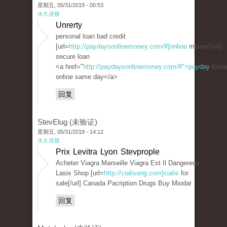
星期五, 05/31/2019 - 00:53
永久连接
Unrerty
personal loan bad credit
[url=
http://paydaysonlinemoney.com/#]online
money[/url]
secure loan
<a href="
http://paydaysonlinemoney.com/#">payday
loan
online same day</a>
回复
StevElug (未验证)
星期五, 05/31/2019 - 14:12
永久连接
Prix Levitra Lyon Stevprople
Acheter Viagra Marseille Viagra Est Il Dangereux
Lasix Shop [url=
http://cialisong.com]cialis
for
sale[/url] Canada Pacription Drugs Buy Miodar
回复