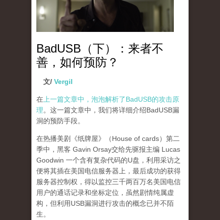
BadUSB（下）：来者不
善，如何预防？
文/
Vergil
在
上一篇文章中，泡泡解析了BadUSB的攻击原
理
。这一篇文章中，我们将详细介绍BadUSB漏
洞的预防手段。
在热播美剧《纸牌屋》（House of cards）第二
季中，黑客 Gavin Orsay交给先驱报主编 Lucas
Goodwin 一个含有复杂代码的U盘，利用采访之
便将其插在美国电信服务器上，最后成功的获得
服务器控制权，得以监控三千两百万名美国电信
用户的通话记录和坐标定位，虽然剧情纯属虚
构，但利用USB漏洞进行攻击的概念已并不陌
生。