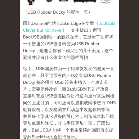
（USB Rubber Ducky 的配件一览）
因此Lwn.net的站长Jake Edge在文章《
BadUSB:
Clever but not novel
》一文中提出：所谓
BadUSB漏洞唯一的新意在于，它显示了如何将
一个普通的USB设备转变为USB Rubber
Ducky，这能让你省下购买它的几十美元，这个
漏洞并没有什么像宣传的那样可怕。
综上，USB漏洞作为一个很早就发现的漏洞一直
就存在，只不过原有的HID攻击或USB Rubber
Ducky 都必须向 USB 设备中植入一个攻击芯
片，需要硬件改造，而BadUSB对其进行改良，
直接对普通USB设备固件进行逆向重写来达到相
同的上述目的，同时还可以虚拟成网卡进行 DNS
劫持攻击，以及隐藏在启动盘中发起攻击等等，
并具备传染其它设备的可行性，制造成本和门槛
更加低廉和降低，攻击手段更加丰富，正因如
此，BadUSB才能将一个老生常谈的漏洞再次提
交到BlackHat大会进行展示。