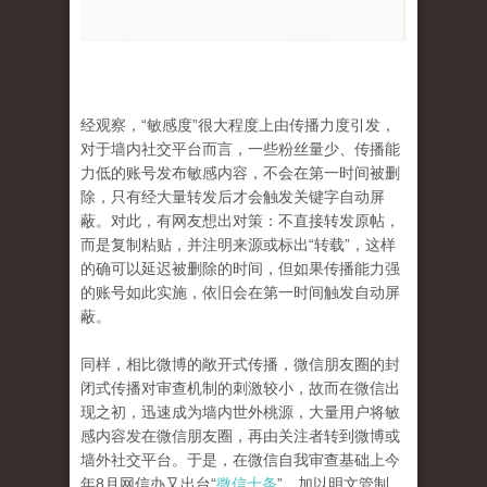
经观察，“敏感度”很大程度上由传播力度引发，
对于墙内社交平台而言，一些粉丝量少、传播能
力低的账号发布敏感内容，不会在第一时间被删
除，只有经大量转发后才会触发关键字自动屏
蔽。对此，有网友想出对策：不直接转发原帖，
而是复制粘贴，并注明来源或标出“转载”，这样
的确可以延迟被删除的时间，但如果传播能力强
的账号如此实施，依旧会在第一时间触发自动屏
蔽。
同样，相比微博的敞开式传播，微信朋友圈的封
闭式传播对审查机制的刺激较小，故而在微信出
现之初，迅速成为墙内世外桃源，大量用户将敏
感内容发在微信朋友圈，再由关注者转到微博或
墙外社交平台。于是，在微信自我审查基础上今
年8月网信办又出台“
微信十条
”，加以明文管制，