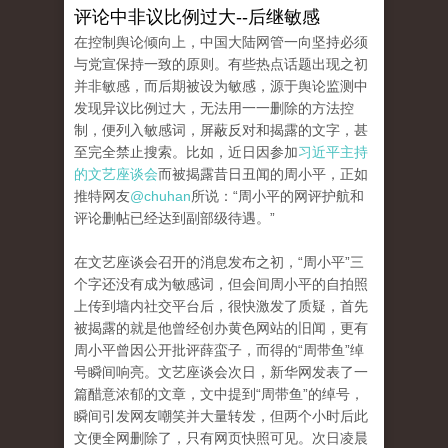
评论中非议比例过大--后继敏感
在控制舆论倾向上，中国大陆网管一向坚持必须
与党宣保持一致的原则。有些热点话题出现之初
并非敏感，而后期被设为敏感，源于舆论监测中
发现异议比例过大，无法用一一删除的方法控
制，便列入敏感词，屏蔽反对和揭露的文字，甚
至完全禁止搜索。比如，近日因参加
习近平主持
的文艺座谈会
而被揭露昔日丑闻的周小平，正如
推特网友
@chuhan
所说：“周小平的网评护航和
评论删帖已经达到副部级待遇。”
在文艺座谈会召开的消息发布之初，“周小平”三
个字还没有成为敏感词，但会间周小平的自拍照
上传到墙内社交平台后，很快激发了质疑，首先
被揭露的就是他曾经创办黄色网站的旧闻，更有
周小平曾因公开批评薛蛮子，而得的“周带鱼”绰
号瞬间响亮。文艺座谈会次日，新华网发表了一
篇醋意浓郁的文章，文中提到“周带鱼”的绰号，
瞬间引发网友嘲笑并大量转发，但两个小时后此
文便全网删除了，只有网页快照可见。次日凌晨