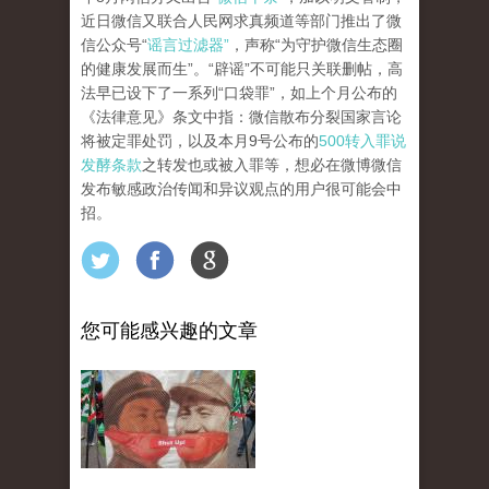
近日微信又联合人民网求真频道等部门推出了微
信公众号“
谣言过滤器”
，声称“为守护微信生态圈
的健康发展而生”。“辟谣”不可能只关联删帖，高
法早已设下了一系列“口袋罪”，如上个月公布的
《法律意见》条文中指：微信散布分裂国家言论
将被定罪处罚，以及本月9号公布的
500转入罪说
发酵条款
之转发也或被入罪等，想必在微博微信
发布敏感政治传闻和异议观点的用户很可能会中
招。
您可能感兴趣的文章