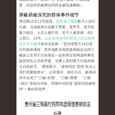
责，但这样的微博也同样会被迅速删除）。
屏蔽易被深究的群体事件细节
博讯网10月13号报道，
贵州省三穗县
数万人游行
示威，当地政府出动数千警察、装甲车、直升机
暴力镇压，上百人被打伤，若干人被抓捕，传2
人死亡。15号，
山东省菏泽市巨野县人民法院审
管办官方微博
发布消息称：“贵州省警方14日首
次对媒体通报，贵州省黔东南苗族侗族自治州三
穗县公安局于日前查处一起利用互联网虚构事实
故意扰乱公共秩序案。当事人受到警方行政拘留
七日的处罚。”通报显示，“虚假消息”是指“执法人
员打死聚集群众”。记录显示，就在当日，敏感词
库中出现了“三穗+武警”、“三穗+警察”、“三穗
+游行”等组合词条，明显针对的是“虚假消息被刑
拘”一事的质疑声。
tu_4.jpg