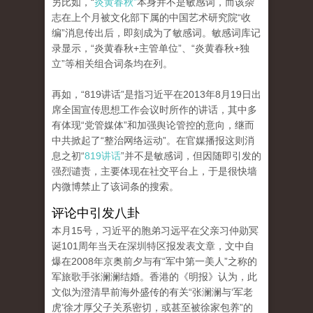
另比如，“
炎黄春秋”
本身并不是敏感词，而该杂
志在上个月被文化部下属的中国艺术研究院“收
编”消息传出后，即刻成为了敏感词。敏感词库记
录显示，“炎黄春秋+主管单位”、“炎黄春秋+独
立”等相关组合词条均在列。
再如，“819讲话”是指习近平在2013年8月19日出
席全国宣传思想工作会议时所作的讲话，其中多
有体现“党管媒体”和加强舆论管控的意向，继而
中共掀起了“整治网络运动”。在官媒播报这则消
息之初“
819讲话
”并不是敏感词，但因随即引发的
强烈谴责，主要体现在社交平台上，于是很快墙
内微博禁止了该词条的搜索。
评论中引发八卦
本月15号，习近平的胞弟习远平在父亲习仲勋冥
诞101周年当天在深圳特区报发表文章，文中自
爆在2008年京奥前夕与有“军中第一美人”之称的
军旅歌手张澜澜结婚。香港的《明报》认为，此
文似为澄清早前海外盛传的有关“张澜澜与‘军老
虎’徐才厚父子关系密切，或甚至被徐家包养”的