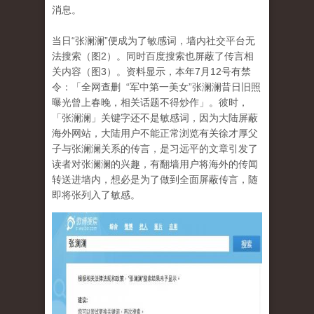
消息。
当日“张澜澜”便成为了敏感词，墙内社交平台无
法搜索（图2）。同时百度搜索也屏蔽了传言相
关内容（图3）。资料显示，本年7月12号有禁
令：「全网查删 “军中第一美女”张澜澜昔日旧照
曝光曾上春晚，相关话题不得炒作」。彼时，
「张澜澜」关键字还不是敏感词，因为大陆屏蔽
海外网站，大陆用户不能正常浏览有关徐才厚父
子与张澜澜关系的传言，是习远平的文章引发了
读者对张澜澜的兴趣，有翻墙用户将海外的传闻
转送进墙内，想必是为了做到全面屏蔽传言，随
即将张列入了敏感。