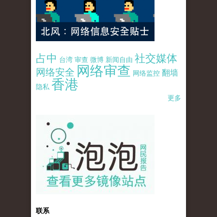
占中
社交媒体
台湾
审查
微博
新闻自由
网络审查
网络安全
翻墙
网络监控
香港
隐私
更多
pao-pao-banner-mirror-site-120814.jpg
联系