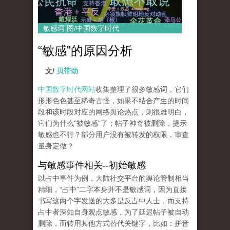
敏感词 图/中国数字时代
“敏感”的原因分析
文/
贝带劲
中国数字时代网站
收集整理了很多敏感词，它们
形形色色甚至稀奇古怪，如果不结合产生的时间
段和该时段对应的网络舆论热点，则很难明白，
它们为什么"被敏感"了；帖子神奇被删除，提示
敏感也不行？部分用户没有被转发的权限，审查
量身定做？
与敏感事件相关--初始敏感
以占中事件为例，大陆社交平台的舆论管制相当
精细，“占中”二字本身并不是敏感词，因为直接
书写这两个字发送的大多是反占中人士，而支持
占中者深知自身观点敏感，为了延迟帖子被自动
删除，而转用其他方式替代关键字，比如：拼音