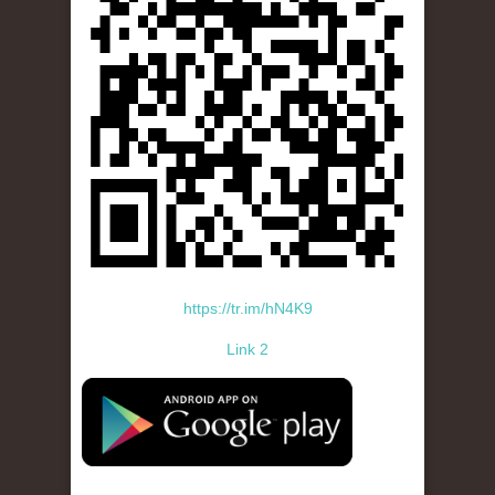
https://tr.im/hN4K9
Link 2
standard-icon-googleplay-app-store.png