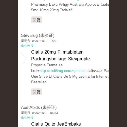
Pharmacy Baku Priligy Australia Approval Cialis
5mg 10mg 20mg Tadalafil
回复
StevElug (未验证)
星期六, 06/01/2019 - 18:01
永久连接
Cialis 20mg Filmtabletten
Packungsbeilage Stevprople
Propecia Trama <a
href=
http://ciali5mg.com>generic
cialis</a> Para
Que Sirve El Cialis De 5 Mg Levitra Im Internet
Bestellen
回复
AustAbids (未验证)
星期日, 06/02/2019 - 06:53
永久连接
Cialis Quito JeaEmbaks