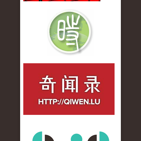
qiwenlu_logo.jpg