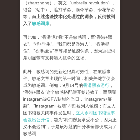
（zhanzhong）、英文（unbrella revolution）、
谐音（站中）、遮打革命、雨伞革命、伞花革命
等，而
上述这些技术化处理过的词条，反倒被列
入了
敏感词库
。
再比如，“香港”和“撑”不是敏感词，而“香港+黑
衣”、“撑+学生”、“我们都是香港人”、“香港挺
住”、“香港加油”等等却是敏感词条，因为这些词
条明显带有支持港人抗争的立场。
此外，敏感词的更新还很具时效性，在敏感事
件、敏感文章出现的第一时间，相关关键字便会
成为敏感词。例如：9月14号的
香港黑衣游行
，
“香港+黑衣”这个敏感搭配便开始起效了；而网曝
instagram被GFW封锁的当日，“instagram+屏
蔽”、“instagram+被墙”即刻被列入敏感；而立人
图书馆被关闭事件发生时，
立人乡村图书馆理事
会发出公开信
，题为“我们愿意承受不公，因为正
义不会迟到”，于是该标题的部分和全部便成为了
敏感词……