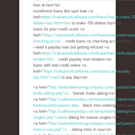
loan at last</a>
installment loans like spot loan <a
href=
https://valoansofcalifornia.com/loans/how-to-make-7
dollars-fast.html>how
to make 700 dollars fast</a>
loans for poor credit score <a
href="
https://valoansofcalifornia.com/loans/bad-credit-loan
checking-accou...
credit loans no checking account</a>
i need a payday loan but getting refused <a
href=
https://valoansofcalifornia.com/loans/bad-credit-payd
lenders.htm...
credit payday loan lenders</a>
loans with bad credit online <a
href="
https://valoansofcalifornia.com/loans/cash-to-pay-
day.html">cash
to pay day</a>
<a href="
http://ashevillemovingcompany.com/usa/adult-fri
finder-dating.php">a...
friends finder dating</a>
<a href="
http://callkennytoday.com/temp/elderly-black-me
seeking-white-women.php...
black men seeking white wo
<a href="
http://callkennytoday.com/temp/online-dating-for
singles.php">online
dating for mature singles</a>
<a href="
http://ashevillemovingcompany.com/usa/spanish-
sites-in-usa.php">s...
dating sites in usa</a>