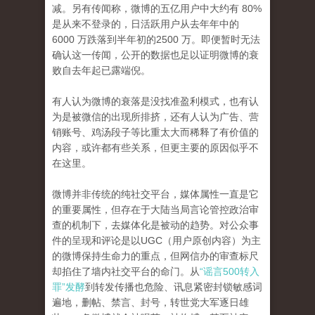
减。另有传闻称，微博的五亿用户中大约有 80%
是从来不登录的，日活跃用户从去年年中的
6000 万跌落到半年初的2500 万。即便暂时无法
确认这一传闻，公开的数据也足以证明微博的衰
败自去年起已露端倪。
有人认为微博的衰落是没找准盈利模式，也有认
为是被微信的出现所排挤，还有人认为广告、营
销账号、鸡汤段子等比重太大而稀释了有价值的
内容，或许都有些关系，但更主要的原因似乎不
在这里。
微博并非传统的纯社交平台，媒体属性一直是它
的重要属性，但存在于大陆当局言论管控政治审
查的机制下，去媒体化是被动的趋势。对公众事
件的呈现和评论是以UGC（用户原创内容）为主
的微博保持生命力的重点，但网信办的审查标尺
却掐住了墙内社交平台的命门。从
“谣言500转入
罪”发酵
到转发传播也危险、讯息紧密封锁敏感词
遍地，删帖、禁言、封号，转世党大军逐日雄