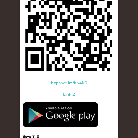
https://tr.im/hN4K9
Link 2
standard-icon-googleplay-app-store.png
翻墙工具