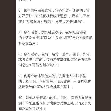
6、破坏国家宗教政策，宣扬邪教和迷信的：官
方严厉打击宣传反极权政府思想的“邪教”，重点
在于“反极权政府思想”，次重点才是“邪教”；
7、散布谣言，扰乱社会秩序、破坏社会稳定
的：该条属于纯“口袋”，反正“谣言”与否的最终解
释权在当局；
8、散布淫秽、色情、赌博、暴力、凶杀、恐怖
或者教唆犯罪的：传播未被媒体报道的暴力抗争
消息也有可能包括在其中；
9、侮辱或者诽谤他人的，侵害他人合法权益
的：骂五毛、不良官员、谎言媒体、和政府机构
认证账号的情况大致会被算在其中；
10、对他人进行暴力恐吓、威胁，实施人肉搜索
的：该条直接保护了腐败官员和五毛，消灭了民
间反腐的可能性；