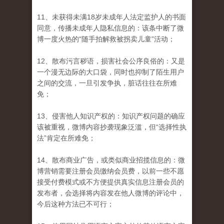
11、未获得未满18岁未成年人法定监护人的书面
同意，传播未成年人隐私信息的：该条中断了微
博一度火热的“随手拍解救被拐卖儿童”活动；
12、散布污言秽语，损害社会公序良俗的：又是
一个漫无边际的大口袋，同时也抑制了陌生用户
之间的交流，一旦引发争执，脏话往往在所难
免；
13、侵害他人知识产权的：知识产权问题的确应
该被重视，微博内容抄袭现象泛滥，但“选择性执
法”肯定在所难免；
14、散布商业广告，或类似商业招揽信息的：微
博营销需要注册会员缴纳会员费，以前一些不愿
接受付费模式或不方便提供真实信息注册会员的
发布者，会选择将内容发在他人微博的评论中，
今后这种方法已不可行；