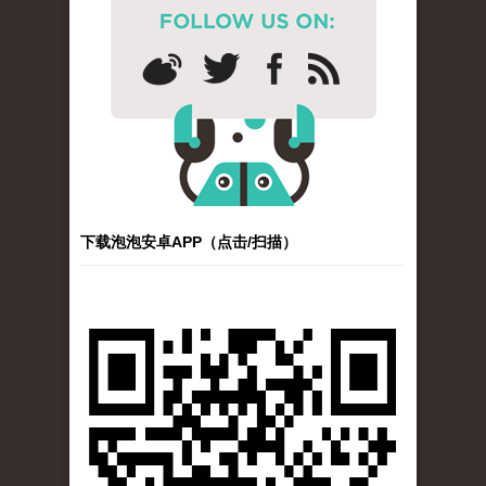
下载泡泡安卓APP（点击/扫描）