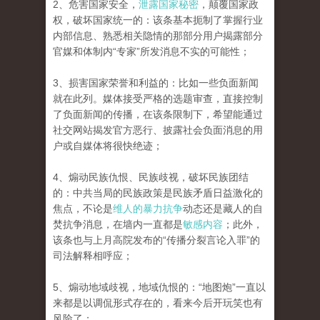
2、危害国家安全，
泄露国家秘密
，颠覆国家政
权，破坏国家统一的：该条基本扼制了掌握行业
内部信息、熟悉相关隐情的那部分用户揭露部分
官媒和体制内“专家”所发消息不实的可能性；
3、损害国家荣誉和利益的：比如一些负面新闻
就在此列。媒体接受严格的选题审查，直接控制
了负面新闻的传播，在该条限制下，希望能通过
社交网站揭发官方恶行、披露社会负面消息的用
户或自媒体将很快绝迹；
4、煽动民族仇恨、民族歧视，破坏民族团结
的：中共当局的民族政策是民族矛盾日益激化的
焦点，不论是
维人的暴力抗争
动态还是藏人的自
焚抗争消息，在墙内一直都是
敏感内容
；此外，
该条也与上月高院发布的“传播分裂言论入罪”的
司法解释相呼应；
5、煽动地域歧视，地域仇恨的：“地图炮”一直以
来都是以调侃形式存在的，看来今后开玩笑也有
风险了；