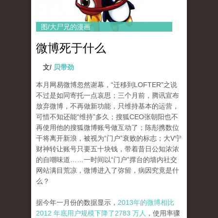
图/大尸兄的漫画
微博死于什么
文/
贝带劲
本月网易微博忽然谢幕，“迁移到LOFTER”之说
不过是如同寄托一点哀思；三个月前，腾讯宣布
放弃微博，不再做新功能，只维持基本的运营，
可惜不知还能“维持”多久；搜狐CEO张朝阳也不
再使用他的搜狐微博账号做互动了；陈彤携数位
干将离开新浪，被视为“门户”衰败的标志；大V宁
财神转让账号只要五十块钱，带着昔日公知浓浓
的自嘲味道……一时间以“门户”撑台的墙内社交
网站满目荒凉，微博进入了弥留，病因究竟是什
么？
据今年一月份的数据显示，
2013年的微博相比
2012 年底用户规模下降了2783 万人
，使用率骤