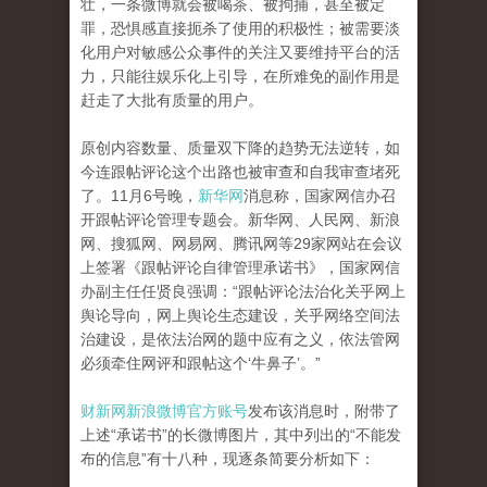
壮，一条微博就会被喝茶、被拘捕，甚至被定
罪，恐惧感直接扼杀了使用的积极性；被需要淡
化用户对敏感公众事件的关注又要维持平台的活
力，只能往娱乐化上引导，在所难免的副作用是
赶走了大批有质量的用户。
原创内容数量、质量双下降的趋势无法逆转，如
今连跟帖评论这个出路也被审查和自我审查堵死
了。11月6号晚，
新华网
消息称，国家网信办召
开跟帖评论管理专题会。新华网、人民网、新浪
网、搜狐网、网易网、腾讯网等29家网站在会议
上签署《跟帖评论自律管理承诺书》，国家网信
办副主任任贤良强调：“跟帖评论法治化关乎网上
舆论导向，网上舆论生态建设，关乎网络空间法
治建设，是依法治网的题中应有之义，依法管网
必须牵住网评和跟帖这个‘牛鼻子’。”
财新网新浪微博官方账号
发布该消息时，附带了
上述“承诺书”的长微博图片，其中列出的“不能发
布的信息”有十八种，现逐条简要分析如下：