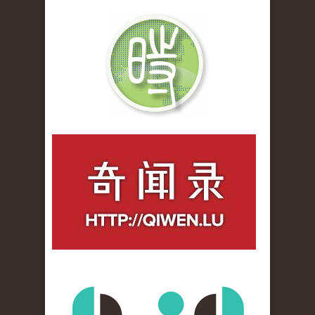
qiwenlu_logo.jpg