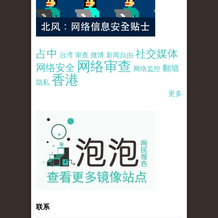
占中
社交媒体
台湾
审查
微博
新闻自由
网络审查
网络安全
翻墙
网络监控
香港
隐私
更多
pao-pao-banner-mirror-site-120814.jpg
联系