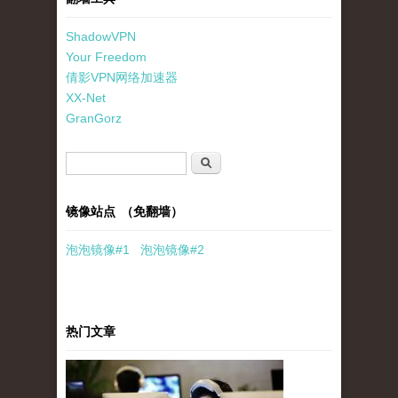
ShadowVPN
Your Freedom
倩影VPN网络加速器
XX-Net
GranGorz
搜索表单
搜索
镜像站点 （免翻墙）
泡泡
镜像
#1
泡泡
镜像#2
热门文章