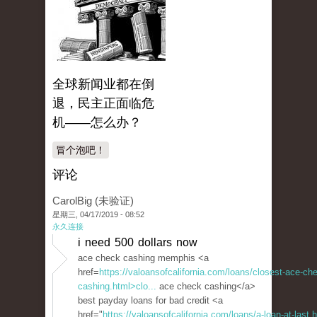
全球新闻业都在倒
退，民主正面临危
机——怎么办？
冒个泡吧！
评论
CarolBig (未验证)
星期三, 04/17/2019 - 08:52
永久连接
i need 500 dollars now
ace check cashing memphis <a
href=
https://valoansofcalifornia.com/loans/closest-ace-ch
cashing.html>clo...
ace check cashing</a>
best payday loans for bad credit <a
href="
https://valoansofcalifornia.com/loans/a-loan-at-last.