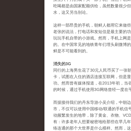
吃喝都是由国家配额供给，虽然数量很少但
水，这又另当别论。
这样一部昂贵的手机，朝鲜人都用它来做些
老张的说法，打电话和发短信是最主要的功
玩玩手机自带的小游戏。然而，手机上网是
的。在中国常见的地铁青年们埋头刷微博的
鲜是不可能看到的。
消失的3G
同行的上海男生花了30元人民币买了一张
卡，试图在入住的酒店连接互联网，但是显
功。然而曾有媒体报道，在2013年初，当谷歌CEO 
的时候，通过手机使用3G网络曾经一度在
而据接待我们的丹东导游小吴介绍，中朝边
市，不仅可以使用中国移动/联通的手机信
动频繁发生的地带，除了黄金、衣物、VC
有：许多老年人想要秘密地给那些在早几年
络连通的那个大世界是什么模样。然而，这