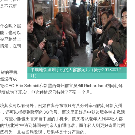
是不花薪
什么呢？据
能，也可以
被严格禁止
情景，在朝
平壤地铁里刷手机的人寥寥无几（摄于2013年12
朝鲜的手机
月）
然没有成
Eric Schmidt和新墨西哥州前官员Bill Richardson访问朝鲜
平壤成为了现实，但这种情况只持续了不到一个月。
境其实可以有例外，例如在离丹东市只有八分钟车程的朝鲜新义州
号，还可以捕捉到微弱的3G信号。而这里正好是中朝边境各种走私活
D，有些小贩也出售来自中国的手机卡。购买者从老年人到年轻人都
的“脱北潮”中逃到韩国去的亲人们通电话；而年轻人则更好奇通过网
些行为一旦被当局发现，后果将是十分严重的。