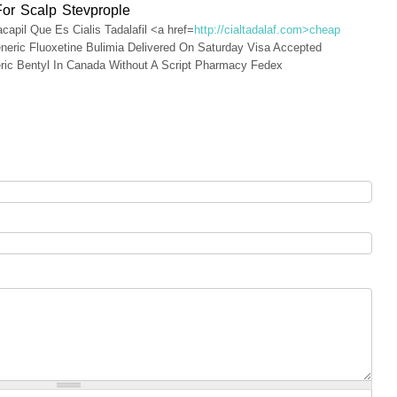
For Scalp Stevprople
capil Que Es Cialis Tadalafil <a href=
http://cialtadalaf.com>cheap
eneric Fluoxetine Bulimia Delivered On Saturday Visa Accepted
ic Bentyl In Canada Without A Script Pharmacy Fedex