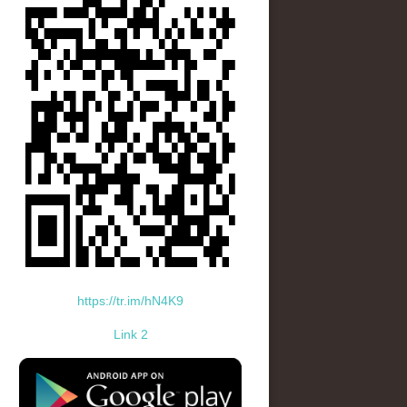
https://tr.im/hN4K9
Link 2
standard-icon-googleplay-app-store.png