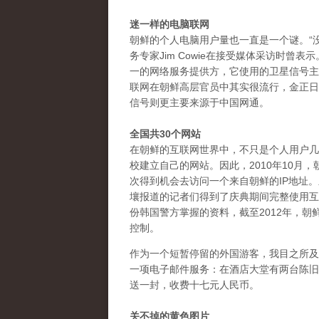
迷一样的电脑联网
朝鲜的个人电脑用户量也一直是一个谜。“
务专家Jim Cowie在接受媒体采访时曾表示。根
一的网络服务提供方，它使用的卫星信号主
联网在朝鲜高层官员中其实很流行，金正日
信号则更主要来源于中国网通。
全国共30个网站
在朝鲜的互联网世界中，不只是个人用户几
校建立自己的网站。因此，2010年10月
次得到机会去访问一个来自朝鲜的IP地址。差
壤报道的记者们得到了庆典期间完整使用互联
份韩国警方掌握的资料，截至2012年，朝
控制。
作为一个短暂停留的外国游客，我目之所及
一项电子邮件服务：在酒店大堂有两台陈旧
送一封，收费十七元人民币。
关不掉的黄色图片