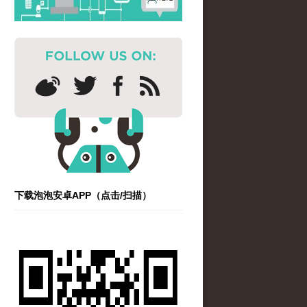
下载泡泡安卓APP（点击/扫描）