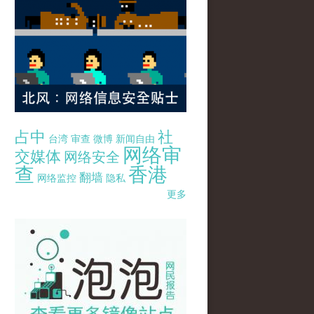
占中
社
台湾
审查
微博
新闻自由
网络审
交媒体
网络安全
查
香港
翻墙
网络监控
隐私
更多
pao-pao-banner-mirror-site-120814.jpg