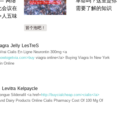
— 网络
革命吗？这里是你
化会议在
需要了解的知识
令人五味
冒个泡吧！
agra Jelly LesTreS
Vrai Cialis En Ligne Neurontin 300mg <a
/howtogetvia.com>buy
viagra online</a> Buying Viagra In New York
n Online
e Levitra Kelpaycle
ngue Sildenafil <a href=
http://buycialcheap.com>cialis</a>
 And Dairy Products Online Cialis Pharmacy Cost Of 100 Mg Of