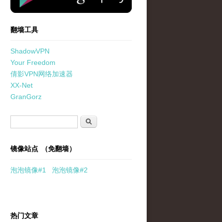
翻墙工具
ShadowVPN
Your Freedom
倩影VPN网络加速器
XX-Net
GranGorz
搜索表单
搜索
镜像站点 （免翻墙）
泡泡
镜像
#1
泡泡
镜像#2
热门文章