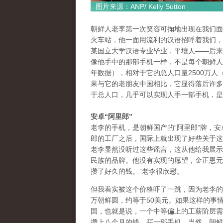
图片来源：ANP/ Kelly Sutton
朝鲜人老李第一次笑容可掬地出现在我们面
火车站，他一面用流利的汉语招呼着我们，
某国立大学汉语专业毕业，平壤人——后来
像他手中的那部手机一样，不是每个朝鲜人都能
年数据），相对于它的总人口量2500万人（
果与它的老朋友中国相比，它显得落后许多：
于总人口，几乎可以实现人手一部手机，是
安卓“阿里郎”
老李的手机，是朝鲜国产的“阿里郎”牌，
郎的工厂之后，国际上就出现了好些关于这
老李显然没听过这些谣言，这从他给我展示
民族的品牌。他没有实现的愿望，金正恩元帅
攒了好久的钱。”老李很欣慰。
但我着实被这个价格吓了一跳，因为老李的
万朝鲜圆，约等于50美元。如果这样的事
国，也就是说，一个中等偏上的工薪阶层需
攒上八个月的钱，买一部手机。当然，朝鲜