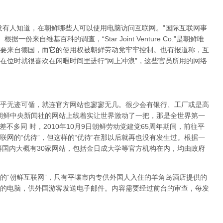
没有人知道，在朝鲜哪些人可以使用电脑访问互联网。”国际互联网事
据一份来自维基百科的调查，“Star Joint Venture Co.”是朝鲜唯
要来自德国，而它的使用权被朝鲜劳动党牢牢控制。也有报道称，互
在位时就很喜欢在闲暇时间里进行“网上冲浪”，这些官员所用的网络
乎无迹可偱，就连官方网站也寥寥无几。很少会有银行、工厂或是高
，朝鲜中央新闻社的网站上线着实让世界激动了一把，那是全世界第一
不多同 时，2010年10月9日朝鲜劳动党建党65周年期间，前往平
网的“优待”，但这样的“优待”在那以后就再也没有发生过。根据一
鲜国内大概有30家网站，包括金日成大学等官方机构在内，均由政府
的“朝鲜互联网”，只有平壤市内专供外国人入住的羊角岛酒店提供的
的电脑，供外国游客发送电子邮件。内容需要经过前台的审查，每发