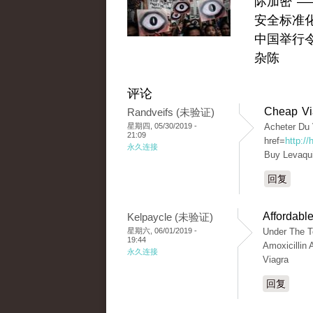
际加密 —
安全标准
中国举行
杂陈
评论
Cheap Vi
Randveifs (未验证)
星期四, 05/30/2019 -
Acheter Du 
21:09
href=
http:/
永久连接
Buy Levaqui
回复
Affordabl
Kelpaycle (未验证)
星期六, 06/01/2019 -
Under The To
19:44
Amoxicillin
永久连接
Viagra
回复