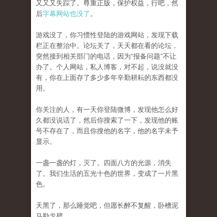
又又又失踪了。尊重正版，保护权益，行吧，然
后
字幕网站也没了
。
游戏没了，你习惯性登陆的游戏网站，发现下载
栏正在整治中。论坛关了，天天都在看的论坛，
突然接到相关部门的电话，因为“报备问题”不让
办了。个人网站，私人博客，对不起，说没就没
有，你在上面存了多少多年辛勤耕耘的东西都没
用。
你关注的人，有一天你登陆微博，发现他怎么好
久都没说话了，然后你搜索了一下，发现他的账
号不存在了，而且你搜他的名字，他的名字未予
显示。
一盏一盏的灯，灭了。四面八方的光源，消失
了。我们生活的五光十色的世界，变成了一片黑
色。
天黑了，那么睡觉吧，但愿长醉不复醒，卧槽泥
马勒戈壁。