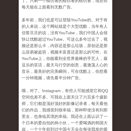
了。只剩一个模仿者的模仿者的模仿者，现在你
每天能在上面看到无数广告。
多年前，我们也是可以登陆YouTube的。对于有
的人来说，这个网站就是个大型优酷，当年有人
信誓旦旦的说，没有YouTube，我们中国人会很
快让优酷超过YouTube。可这么多年过去了，视
频还是那么卡，内容还是那么垃圾，原创还是那
么容易被盗窃，视频丰富度还是那么的可怜。在
YouTube上，你能看到全世界最棒的手艺人，最
逗乐的笑话，最天马行空的创意，最激荡人心的
音乐，最美好的完美瞬间，可在优酷上，你想看
一分钟视频，请先看半分钟广告。
哦，对了。Instagram，有些人可能感觉它和QQ
空间也差不多。可我在上面关注了六百多个摄影
师，它们都是顶好顶好的影像记录者，每天看他
们的作品，我感觉到很幸福，那种即使没有到那
里去，也身临其境的幸福。我还在上面认识了一
个日本的爱自拍的帅小伙，一个爱喝酒的韩国大
叔，一个十年前到过中国今天会在每张我发的紫