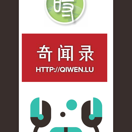
qiwenlu_logo.jpg