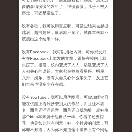
可它们终归是死了，而且随着它们的死，愈来愈
多的事情慢慢的发生了，很慢很慢，几乎不被人
察觉，可还是发生了。
没有谷歌，我可以用百度呀。可某些结果被越挪
越后，越挪越后，最后就不见了。就像本来就不
该搜出这个结果一样。
没有Facebook，我可以用校内呀。可你想发只
有在Facebook上能发的文章，很快在校内上就
失踪了。接着，校内变成了人人，话题变成了人
人都关心的话题。大家都在抢着看星座、明星、
八卦、娱乐。没有人会关心什么消失了，反正它
们本来也没多少存在感。
没有YouTube，我可以用优酷呀。可你却经常只
能在优酷上看到抄袭别人的作品，而且还不署
名，而且还洋洋得意，而且还自我陶醉，就好像
那个idea本来属于他自己一样。你看了还要惊
呼，他是如此的有创意！好一个抄袭的创意，可
你却不知道，因为你不知道这个世界上有个网站