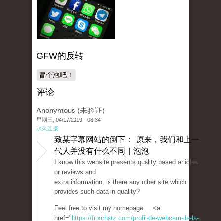
GFW的反转
冒个泡吧！
评论
Anonymous (未验证)
星期三, 04/17/2019 - 08:34
永久连接
致某字幕网站的倒下： 原来，我们和上一
代人并没有什么不同 | 泡泡
I know this website presents quality based articles
or reviews and
extra information, is there any other site which
provides such data in quality?
Feel free to visit my homepage ... <a
href="
https://fr.xchatz.com/profil-de-webcam-de-la-