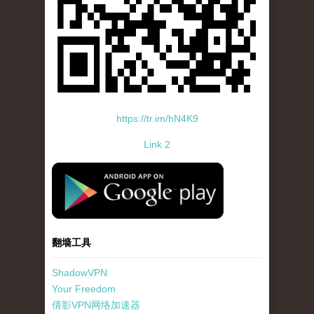
https://tr.im/hN4K9
Link 2
standard-icon-googleplay-app-store.png
翻墙工具
ShadowVPN
Your Freedom
倩影VPN网络加速器