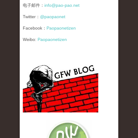
电子邮件：
info@pao-pao.net
Twitter：
@paopaonet
Facebook：
Paopaonetizen
Weibo:
Paopaonetizen
gfw_blog_small.jpg