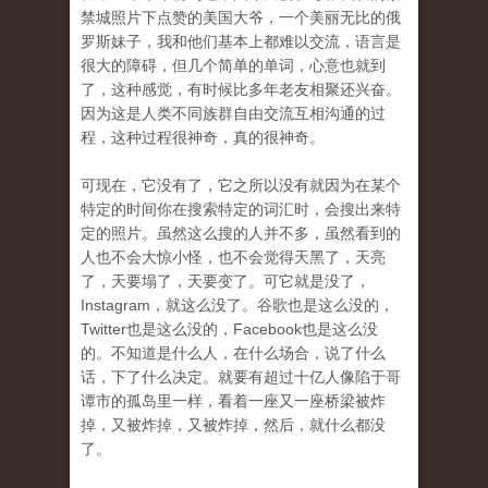
禁城照片下点赞的美国大爷，一个美丽无比的俄
罗斯妹子，我和他们基本上都难以交流，语言是
很大的障碍，但几个简单的单词，心意也就到
了，这种感觉，有时候比多年老友相聚还兴奋。
因为这是人类不同族群自由交流互相沟通的过
程，这种过程很神奇，真的很神奇。
可现在，它没有了，它之所以没有就因为在某个
特定的时间你在搜索特定的词汇时，会搜出来特
定的照片。虽然这么搜的人并不多，虽然看到的
人也不会大惊小怪，也不会觉得天黑了，天亮
了，天要塌了，天要变了。可它就是没了，
Instagram，就这么没了。谷歌也是这么没的，
Twitter也是这么没的，Facebook也是这么没
的。不知道是什么人，在什么场合，说了什么
话，下了什么决定。就要有超过十亿人像陷于哥
谭市的孤岛里一样，看着一座又一座桥梁被炸
掉，又被炸掉，又被炸掉，然后，就什么都没
了。