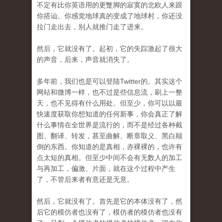
不定有比你英语用的更蹩脚的寂寞的北欧人来跟
你搭讪。你感觉地球真的变成了地球村，你还没
拉门走出去，别人就推门走了进来。
然后，它就没有了。起初，它的失踪激起了很大
的声音，后来，声音就消失了。
多年前，我们也是可以登陆Twitter的。其实这个
网站和微博一样，也不过是些信息流，刷上一整
天，也不见得有什么用处。但至少，你可以以最
快速度获取你想知道的任何新事，你会真正了解
什么事情在全世界是流行的，而不是经过各种截
图、翻译、转发，甚至曲解、断章取义、黑白颠
倒的东西。你知道的是真相，赤裸裸的，也许有
点太短的真相。但至少中间不会有无数人的加工
与再加工，偏激、片面，就在这个过程中产生
了，不管后来者有意还是无意。
然后，它就没有了。首先是它的本体没有了，然
后它的模仿者也没有了，模仿者的模仿者也没有