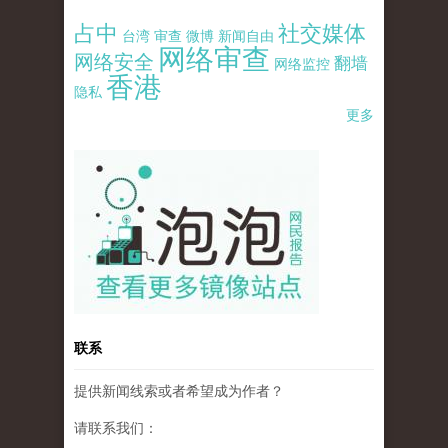
占中
社交媒体
台湾
审查
微博
新闻自由
网络审查
网络安全
翻墙
网络监控
香港
隐私
更多
pao-pao-banner-mirror-site-120814.jpg
联系
提供新闻线索或者希望成为作者？
请联系我们：