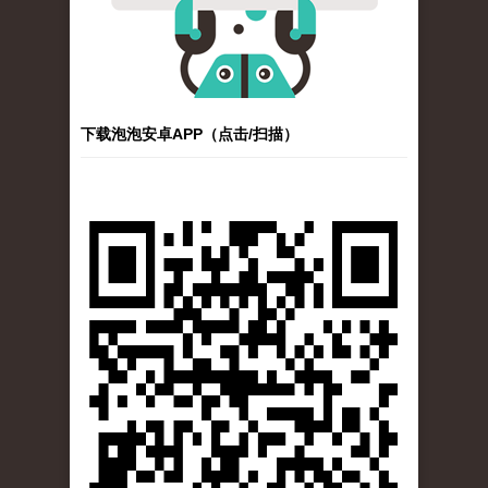
下载泡泡安卓APP（点击/扫描）