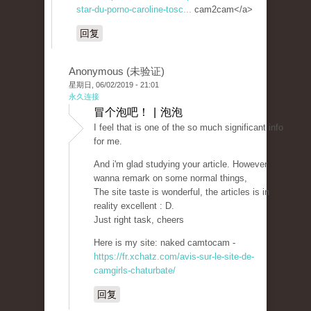
star-du-porno-caroline-tosc...
cam2cam</a>
回复
Anonymous (未验证)
星期日, 06/02/2019 - 21:01
永久连接
冒个泡吧！ | 泡泡
I feel that is one of the so much significant info
for me.
And i'm glad studying your article. However
wanna remark on some normal things,
The site taste is wonderful, the articles is in
reality excellent : D.
Just right task, cheers
Here is my site: naked camtocam -
https://fr.xchatz.com/avis-sur-le-site-de-
camgirls-chaturbate/
回复