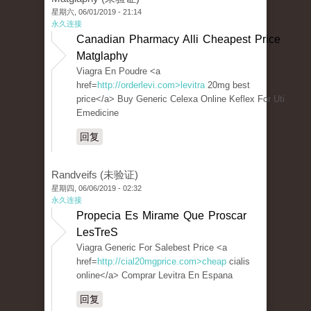
星期六, 06/01/2019 - 21:14
永久连接
Canadian Pharmacy Alli Cheapest Price
Matglaphy
Viagra En Poudre <a
href=
http://orderlevi.com>levitra
20mg best
price</a> Buy Generic Celexa Online Keflex For Uti
Emedicine
回复
Randveifs (未验证)
星期四, 06/06/2019 - 02:32
永久连接
Propecia Es Mirame Que Proscar
LesTreS
Viagra Generic For Salebest Price <a
href=
http://cial20mgprice.com>cheap
cialis
online</a> Comprar Levitra En Espana
回复