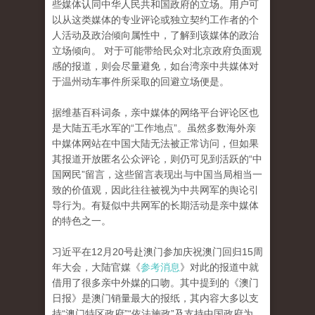
些媒体认同中华人民共和国政府的立场。用户可
以从这类媒体的专业评论或独立契约工作者的个
人活动及政治倾向属性中，了解到该媒体的政治
立场倾向。 对于可能带给民众对北京政府负面观
感的报道，则会尽量避免，如台湾亲中共媒体对
于温州动车事件所采取的回避立场便是。
据维基百科词条，亲中媒体的网络平台评论区也
是大陆五毛水军的“工作地点”。虽然多数海外亲
中媒体网站在中国大陆无法被正常访问，但如果
其报道开放匿名公众评论，则仍可见到活跃的“中
国网民”留言，这些留言表现出与中国当局相当一
致的价值观，因此往往被视为中共网军的舆论引
导行为。有疑似中共网军的长期活动是亲中媒体
的特色之一。
习近平在12月20号赴澳门参加庆祝澳门回归15周
年大会，大陆官媒《
参考消息
》对此的报道中就
借用了很多亲中外媒的口吻。其中提到的《澳门
日报》是澳门销量最大的报纸，其内容大多以支
持“澳门特区政府”“依法施政”及支持中国政府为