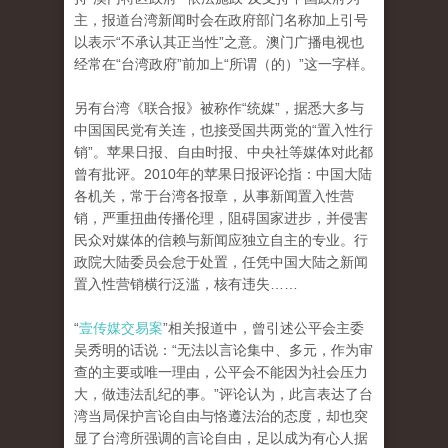
主，报道台湾新闻时会在政府部门名称加上引号
以表示“不承认其正当性”之意。澳门广播电视也
经常在“台湾政府”前加上“所谓（的）”这一字样。
另有台湾《联合报》被称作“统媒”，据悉大多与
中国国民党有关连，也接受国共两党的“置入性行
销”。苹果日报、自由时报、中央社等媒体对此都
曾有批评。2010年的苹果日报评论指：中国大陆
各机关，常于台湾各报章，从事新闻置入性营
销，严重扭曲传播伦理，阻碍国家进步，并侵害
民众对媒体的信赖与新闻应独立自主的专业。行
政院大陆委员会怠于处置，任凭中国大陆之新闻
置入性营销横行泛滥，核有违失……
“
壹传媒交易案
”相关报道中，曾引述公平会主委
吴秀明的话说：“无法以言论集中、多元，作为审
查的主要或唯一理由，公平会不能因为社会压力
大，做违法乱纪的事。”评论认为，此言表达了台
湾当局保护言论自由与恪遵法治的态度，却也突
显了台湾所强调的言论自由，足以成为有心人据