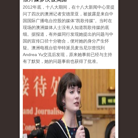
2012年底，十八大期间，在十八大新闻中心里提
问了四次的澳洲记者安德里亚，被披露是来自中
国国际广播电台控股的媒体“凯歌传媒”。当时在
现场的澳洲媒体人士没有人知道凯歌传媒的底
细。据报道，有外媒同行发现她提出的问题与中
国的宣传口径十分吻合，便对她的身分产生怀
疑。澳洲电视台驻华特派员麦当尼尔曾找到
Andrea Yu交流后发现，原来她事前已经与主持
有了默契，她的问题事前也获得了批准。