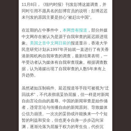
11月8日，《纽约时报》刊发彭博这篇调查，并
同时引用不愿具名的彭博官员的说明：彭博迟迟
未刊发的原因主要是担心“被赶出中国”。
在近期的占中事件中，
本网曾有报道
，部分外媒
中文网存在被认为是源于自我审查的延迟跟进现
象。
美国之音中文网日前的
报道显示，香港大学
民意研究计划从1997年开始就一直进行了有关香
港新闻机构自我审查的调查，最新结果表明，一
半受访者认为媒体有自我审查现象。根据调查数
据，认为港媒出现了自我审查的人数5年来有上
升趋势。
虽然诸如压制稿件、延迟报道等手段可被视为“迂
回战术”，不代表彻底妥协屈服，但一样是对新闻
自由言论自由的羞辱。中国的新闻审查是始作俑
者，违背言论与传播自由的新闻原则、导致媒体
公信力崩溃。一次次的妥协或许能换来一个个短
暂的利益和安全，但也更令自身一步步迈向深
渊，逐渐沦落为屈服于权力的寄生虫，代价沉