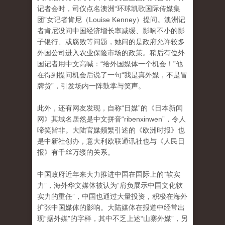
记者会时，司仪点名澳洲“环球凯歌国际传媒集
团”女记者肯尼（Louise Kenney）提问。澳洲记
者肯尼没问中国经济增长率减缓、影响不小的影
子银行、或腐败等问题，她问的是政府允许较多
外国公司进入农业保险市场的政策。稍后有位外
国记者用中文高喊：“给外国媒体一个机会！”他
在得到提问机会后说了一句“我是真外媒，不是冒
牌货”，引发场内一阵鼓掌与笑声。
此外，还有网友发现，自称“日媒”的《日本新闻
网》其域名居然是中文拼音“ribenxinwen”，令人
啼笑皆非。大陆官媒频繁引述的《欧洲时报》也
是中新社创办，意大利欧联通讯社也与《人民日
报》有千丝万缕的关系。
中国政府近年来大力推进中国在国际上的“软实
力”，海外华文媒体被认为“肩负展示中国文化软
实力的重任”，中国也通过大量投资，积极在海外
扩张中国媒体的影响。大陆媒体在报道中经常出
现“据外媒”的字样，其中不乏上述“山寨外媒”，另