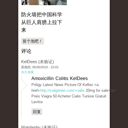
防火墙把中国科学
从巨人肩膀上拉下
来
冒个泡吧！
评论
KelDees (未验证)
星期四, 05/30/2019 - 23:03
永久连接
Amoxicillin Colitis KelDees
Priligy Latest News Picture Of Keflex <a
href=
http://cialgeneri.com>cialis
20mg for sale</a>
Preis Viagra 50 Acheter Cialis Tunisie Gratuit
Levitra
回复
Matglaphy (未验证)