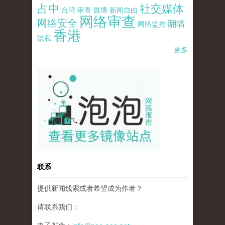
占中
社交媒体
台湾
审查
微博
新闻自由
网络审查
网络安全
翻墙
网络监控
香港
隐私
更多
pao-pao-banner-mirror-site-120814.jpg
联系
提供新闻线索或者希望成为作者？
请联系我们：