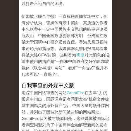
以打击言论自由的困境。
新加坡《联合早报》一直标榜新闻立场中立，但
有分析认为，该媒体有亲中倾向，其所邀的作者
中包括帶有一定中国民族主义思想的時事评论员
阮次山、中国全国政協委原韩方明、台湾国立政
治大学国研中心研究员蔡逸儒、香港凤凰卫视時
事评论员邱震海等。该媒体网页曾因报道乌坎事
件被大陆GFW封锁，当时香港
明报
对此消息的报
道中使用的措辞是“一向和中国政府交好的新加坡
媒体《联合早报》网站”，看来“一向交好”也并不
代表可以“一直保全”。
自我审查的外媒中文版
追踪中国网络审查的网站
GreatFire
在去年1月的
报道中指出，国际调查记者同盟发布“机密文件披
露中国精英的海外资产”后，中国大量封锁外媒网
站，并列出了因转此新闻被封锁的网站网址。
GreatFire认为被封锁原因是，这些媒体被国际记
者调查同盟列为了中国离岸金融解密新闻的发布