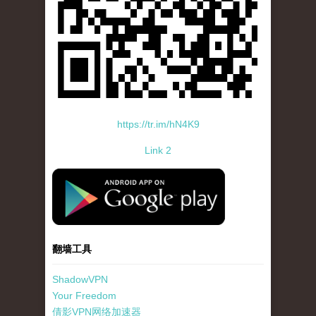
https://tr.im/hN4K9
Link 2
standard-icon-googleplay-app-store.png
翻墙工具
ShadowVPN
Your Freedom
倩影VPN网络加速器