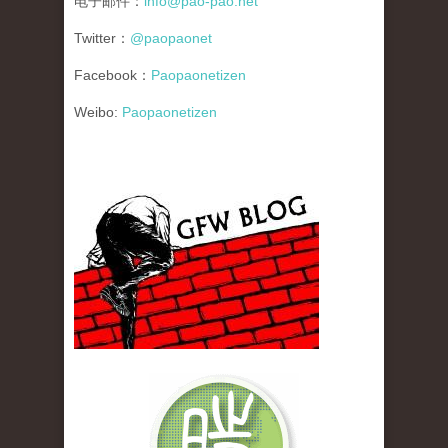
电子邮件：
info@pao-pao.net
Twitter：
@paopaonet
Facebook：
Paopaonetizen
Weibo:
Paopaonetizen
gfw_blog_small.jpg