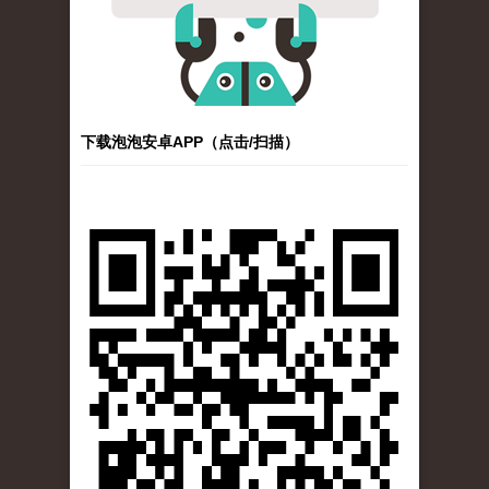
下载泡泡安卓APP（点击/扫描）