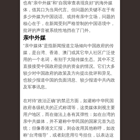
也有“亲中外媒”和“自我审查表现良好”的海外媒
体，借其口为当局代言。但问题的关键不在于有
多少外媒为中国说话、或持有亲中立场，问题的
核心在于，在新闻受到严格管制的中国语境中，
批评的声音被系统性地挡在了门外。
亲中外媒
“亲中媒体”是指新闻报道立场倾向中国政府的传
媒，是台湾、香港、澳门或其它华人社区广泛使
用的一个名词，有别于大陆传媒生态。其中不乏
直接接受中国政府提供的资金的情况。它们大多
较少对中国政府的政策及方向提出批评和异见、
也较少报道中国的负面消息、较少报道中共内政
及军事讯息。
在对待“政治正确”的禁忌方面，如避称中华民国
政府各级机关的正式称谓等，这类媒体则视主要
用户地区，而在做法上各有其弹性：如在台湾的
亲中共媒体，并不避称中华民国的国家元首为总
统；但像香港文汇报，则会改用其他称呼，如改
称“台湾领导”，或者刻意用引号括住，以表达这