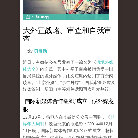
图： faungg
大外宣战略、审查和自我审
查
文/
贝带劲
近日，有微信公众号发表了一篇名为《
假境外媒
体大全
》的文章，其中列举了百余被指为受中国
当局操控的境外媒体，此文短期内达到了万余阅
读量。“山寨外媒”、“亲中外媒”、自我审查外媒及
媒体管制、新闻自由等相关话题再次引发热议。
“国际新媒体合作组织”成立 假外媒惹
眼
12月13号，杨恒均在其微信公众号中写到，《
世
界华人周刊
》发自北京的报道称：“2014年12月
11日晚，国际新媒体合作组织的正式成立。杨恒
均担任主席”。报道指，该组织是“海内外新媒体