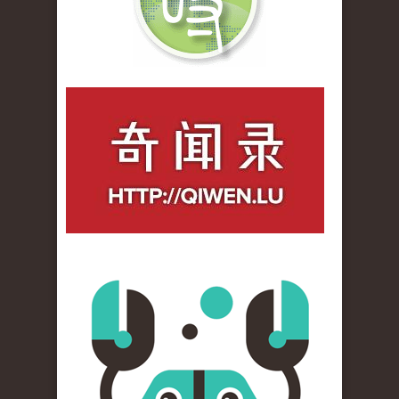
qiwenlu_logo.jpg