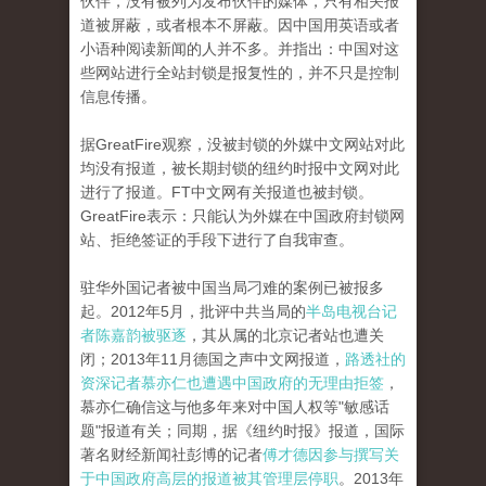
伙伴，没有被列为发布伙伴的媒体，只有相关报
道被屏蔽，或者根本不屏蔽。因中国用英语或者
小语种阅读新闻的人并不多。并指出：中国对这
些网站进行全站封锁是报复性的，并不只是控制
信息传播。
据GreatFire观察，没被封锁的外媒中文网站对此
均没有报道，被长期封锁的纽约时报中文网对此
进行了报道。FT中文网有关报道也被封锁。
GreatFire表示：只能认为外媒在中国政府封锁网
站、拒绝签证的手段下进行了自我审查。
驻华外国记者被中国当局刁难的案例已被报多
起。2012年5月，批评中共当局的
半岛电视台记
者陈嘉韵被驱逐
，其从属的北京记者站也遭关
闭；2013年11月德国之声中文网报道，
路透社的
资深记者慕亦仁也遭遇中国政府的无理由拒签
，
慕亦仁确信这与他多年来对中国人权等"敏感话
题"报道有关；同期，据《纽约时报》报道，国际
著名财经新闻社彭博的记者
傅才德因参与撰写关
于中国政府高层的报道被其管理层停职
。2013年