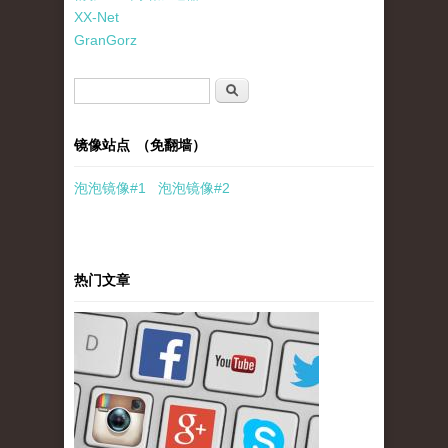
XX-Net
GranGorz
搜索表单
搜索
镜像站点 （免翻墙）
泡泡
镜像
#1
泡泡
镜像#2
热门文章