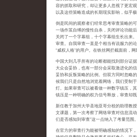
容的抓取和研究，却让更多人忽视了更宏观
以及这些策略造成的长期现实影响，似乎极
倒是民间的观察者们经常思考审查策略的可
一场作茧自缚的慢性自杀，关闭评论功能后
关闭了一个字幕组，十个字幕组生长出来。
审查。自我审查一直是个相当有说服力的论
“威权人格”的用户。在铁丝网拦截面前，
中国大到几乎所有的论断都能找到部分证据
大众会妥协，也有一部分会采取激进化的信
妥协和反叛策略的比例。但双方同时忽略的
候我们只是自然地浏览着网络，我们受制于
灯。如果审查可以被看做一种数字镇压，其
镇压是一种明确的权力信号释放，审查却既
新任教于加州大学圣地亚哥分校的助理教授
文课题，第一次考察了网络审查对信息流动
们是否感知到审查”这一点纳入了考量范围
在官方的审查行为能被明确感知的情况下，