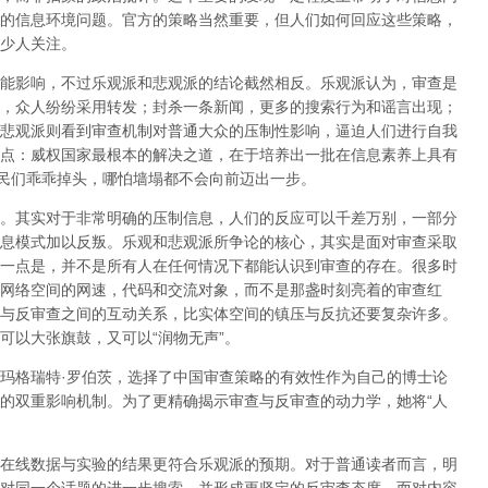
的信息环境问题。官方的策略当然重要，但人们如何回应这些策略，
少人关注。
能影响，不过乐观派和悲观派的结论截然相反。乐观派认为，审查是
，众人纷纷采用转发；封杀一条新闻，更多的搜索行为和谣言出现；
悲观派则看到审查机制对普通大众的压制性影响，逼迫人们进行自我
点：威权国家最根本的解决之道，在于培养出一批在信息素养上具有
网民们乖乖掉头，哪怕墙塌都不会向前迈出一步。
。其实对于非常明确的压制信息，人们的反应可以千差万别，一部分
息模式加以反叛。乐观和悲观派所争论的核心，其实是面对审查采取
一点是，并不是所有人在任何情况下都能认识到审查的存在。很多时
网络空间的网速，代码和交流对象，而不是那盏时刻亮着的审查红
与反审查之间的互动关系，比实体空间的镇压与反抗还要复杂许多。
可以大张旗鼓，又可以“润物无声”。
玛格瑞特·罗伯茨，选择了中国审查策略的有效性作为自己的博士论
的双重影响机制。为了更精确揭示审查与反审查的动力学，她将“人
。
在线数据与实验的结果更符合乐观派的预期。对于普通读者而言，明