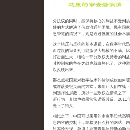
分抗议的同时，能保持核心的利益不受到挑
妙的方式解决了信息流通的困境。民主国家
息管道的情况下，则是通过低度的社会不满
这个镇压与反抗的基本逻辑，在数字时代迅
而过度的审查则可能激发大规模的不满。比
打击面过大，牺牲一部分政权支持者的利益
其控制权的争夺之战也就白热化了。这种激
以反映出来。
那么威权国家对数字技术的控制成效如何呢
或屏蔽关键页面的方式，来阻止人们在线上
到选择性屏蔽，所以一些政权在情急之下，
断行为，其噤声效果常常适得其反。201
走上了街头。
相比之下，中国可以采用的审查手段就高明
息内容的控制上，即检测什么样的网站、内
过实验发现，微博主要审查集体行动的动员