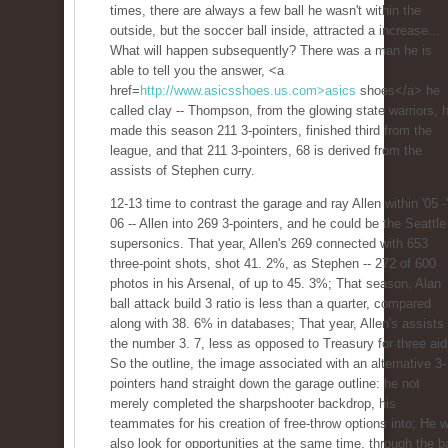
times, there are always a few ball he wasn't within the
outside, but the soccer ball inside, attracted a increase...
What will happen subsequently? There was a man he is
able to tell you the answer, <a
href=
http://www.asicsshoes.us.com>asics
shoes</a> he
called clay -- Thompson, from the glowing state warriors, 
made this season 211 3-pointers, finished third from the
league, and that 211 3-pointers, 68 is derived from the
assists of Stephen curry.
12-13 time to contrast the garage and ray Allen within '05 -'
06 -- Allen into 269 3-pointers, and he could be the Seattle
supersonics. That year, Allen's 269 connected with 653
three-point shots, shot 41. 2%, as Stephen -- 272 of 600
photos in his Arsenal, of up to 45. 3%; That season, Alan
ball attack build 3 ratio is less than a quarter, compared
along with 38. 6% in databases; That year, Allen's assists
the number 3. 7, less as opposed to Treasury for three aid
So the outline, the image associated with an alternative 3-
pointers hand straight down the garage outline: he not
merely completed the sharpshooter backdrop, his
teammates for his creation of free-throw options into; He wi
also look for opportunities at the same time, through the ba