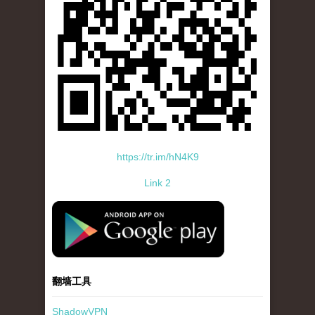
https://tr.im/hN4K9
Link 2
standard-icon-googleplay-app-store.png
翻墙工具
ShadowVPN