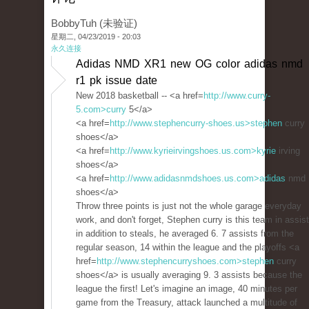
BobbyTuh (未验证)
星期二, 04/23/2019 - 20:03
永久连接
Adidas NMD XR1 new OG color adidas nmd
r1 pk issue date
New 2018 basketball -- <a href=
http://www.curry-
5.com>curry
5</a>
<a href=
http://www.stephencurry-shoes.us>stephen
curry
shoes</a>
<a href=
http://www.kyrieirvingshoes.us.com>kyrie
irving
shoes</a>
<a href=
http://www.adidasnmdshoes.us.com>adidas
nmd
shoes</a>
Throw three points is just not the whole garage everyday
work, and don't forget, Stephen curry is this team in assis
in addition to steals, he averaged 6. 7 assists from the
regular season, 14 within the league and the playoffs <a
href=
http://www.stephencurryshoes.com>stephen
curry
shoes</a> is usually averaging 9. 3 assists because the
league the first! Let's imagine an image, 40 minutes per
game from the Treasury, attack launched a multitude of