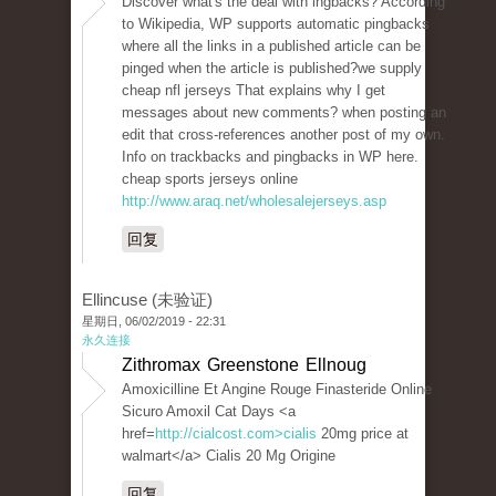
Discover what's the deal with ingbacks? According
to Wikipedia, WP supports automatic pingbacks
where all the links in a published article can be
pinged when the article is published?we supply
cheap nfl jerseys That explains why I get
messages about new comments? when posting an
edit that cross-references another post of my own.
Info on trackbacks and pingbacks in WP here.
cheap sports jerseys online
http://www.araq.net/wholesalejerseys.asp
回复
Ellincuse (未验证)
星期日, 06/02/2019 - 22:31
永久连接
Zithromax Greenstone Ellnoug
Amoxicilline Et Angine Rouge Finasteride Online
Sicuro Amoxil Cat Days <a
href=
http://cialcost.com>cialis
20mg price at
walmart</a> Cialis 20 Mg Origine
回复