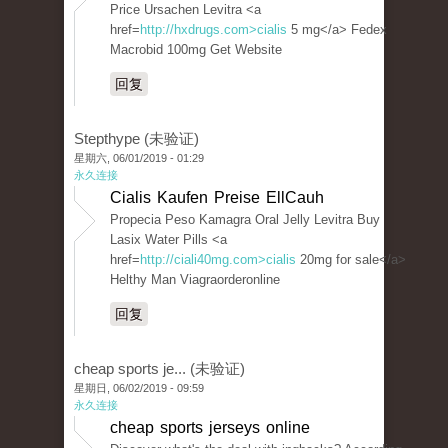
Price Ursachen Levitra <a
href=
http://hxdrugs.com>cialis
5 mg</a> Fedex
Macrobid 100mg Get Website
回复
Stepthype (未验证)
星期六, 06/01/2019 - 01:29
永久连接
Cialis Kaufen Preise EllCauh
Propecia Peso Kamagra Oral Jelly Levitra Buy
Lasix Water Pills <a
href=
http://ciali40mg.com>cialis
20mg for sale</a>
Helthy Man Viagraorderonline
回复
cheap sports je... (未验证)
星期日, 06/02/2019 - 09:59
永久连接
cheap sports jerseys online