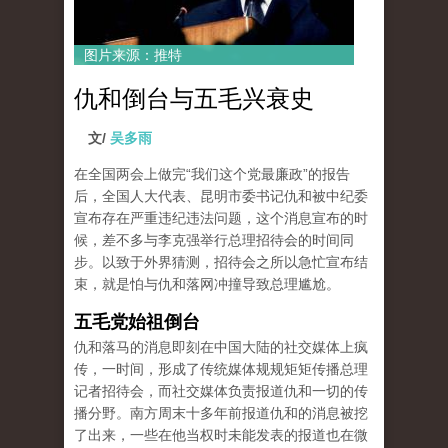
图片来源：推特
仇和倒台与五毛兴衰史
文/
吴多雨
在全国两会上做完“我们这个党最廉政”的报告
后，全国人大代表、昆明市委书记仇和被中纪委
宣布存在严重违纪违法问题，这个消息宣布的时
候，差不多与李克强举行总理招待会的时间同
步。以致于外界猜测，招待会之所以急忙宣布结
束，就是怕与仇和落网冲撞导致总理尴尬。
五毛党始祖倒台
仇和落马的消息即刻在中国大陆的社交媒体上疯
传，一时间，形成了传统媒体规规矩矩传播总理
记者招待会，而社交媒体负责报道仇和一切的传
播分野。南方周末十多年前报道仇和的消息被挖
了出来，一些在他当权时未能发表的报道也在微