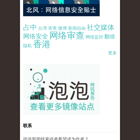
占中
社交媒体
台湾
审查
微博
新闻自由
网络审查
网络安全
翻墙
网络监控
香港
隐私
更多
pao-pao-banner-mirror-site-120814.jpg
联系
提供新闻线索或者希望成为作者？