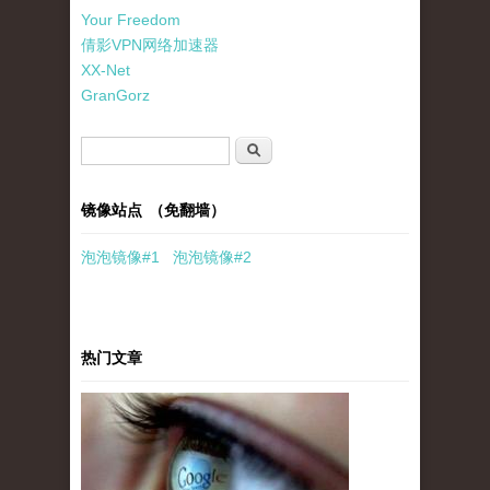
Your Freedom
倩影VPN网络加速器
XX-Net
GranGorz
搜索表单
搜索
镜像站点 （免翻墙）
泡泡
镜像
#1
泡泡
镜像#2
热门文章