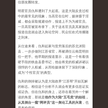
信朋友圈转发。
明星官员仇和遭到了大起底。这是大陆反贪过程
中的最常见的现象，当高官在位时，媒体慑于淫
威，都会采取规避动作，报道上不为为难官员。
一旦高官被宣布拿下，关于这名官员及其家族的
报道信息就会进入舆论空间，民众狂欢式传播随
之到来。
从仕途来看，仇和起家与贫穷落后的苏北沭阳
县，一步步做到江苏省官，再被调任云南昆明担
任一把手。他早期的报道显示，这是一个有着强
硬手段的铁血县委书记，他会将党的权威诉诸以
强悍的个人权威，从而给媒体留下了深刻印象，
成为“个性官员”的典型。
仇和的倒掉被认为是大陆政界“江苏帮”开始瓦解
的标志。相信这个分析不久就会有更多信息证实
或证伪。但在仇和的身上，还存在着另外一个解
读的角度，那就是
他作为大陆“五毛党”的始祖，
从其倒台一窥“网评员”这一舆论工具的兴衰
，也
是有价值的。