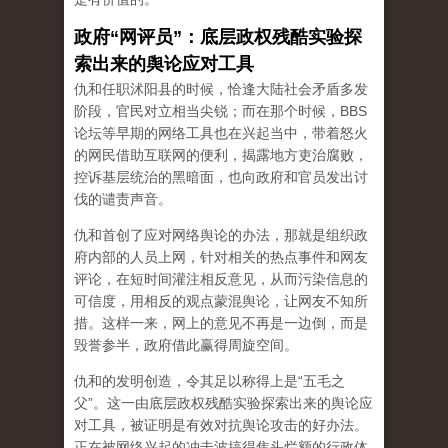
政府“网评员”：底层政权残酷实验探
索出来的舆论应对工具
仇和任职沭阳县的时候，恰逢大陆社会矛盾多发
阶段，官民对立相当尖锐；而在那个时候，BBS
论坛等早期的网络工具也在兴起当中，带着怒火
的网民借助互联网的便利，揭露地方吏治腐败，
控诉基层统治的黑暗面，也向政府和官员发出讨
伐的谴责声音。
仇和首创了应对网络舆论的办法，那就是组织政
府内部的人员上网，针对相关的热点事件和网友
评论，在短时间灌注相反意见，从而污染信息的
可信度，用相反的观点蒙混舆论，让网友不知所
措。这样一来，网上的意见不再是一边倒，而是
毁誉参半，政府借此赢得周旋空间。
仇和的发明创造，令其足以称得上是“五毛之
父”。这一由底层政权残酷实验探索出来的舆论应
对工具，被证明是有效对抗舆论攻击的好办法。
正在被网络兴起的冲击波搞得焦头烂额的行政体