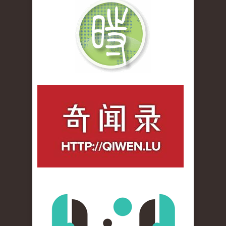
qiwenlu_logo.jpg