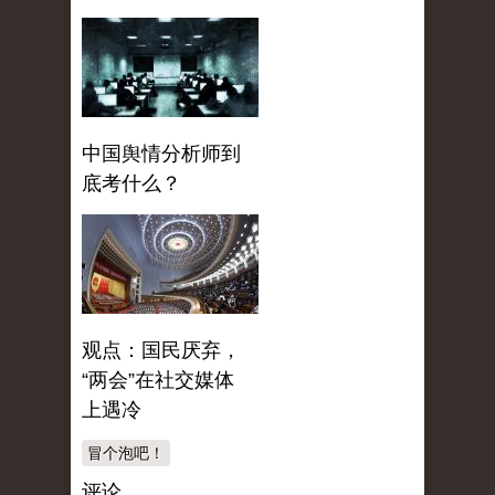
中国舆情分析师到
底考什么？
观点：国民厌弃，
“两会”在社交媒体
上遇冷
冒个泡吧！
评论