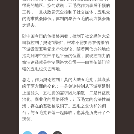
很高的地区。换句话说，五毛党作为事后干预的
工具，一旦执政党完全控制了社交媒体，五毛党
的需求就会降低，体制内豢养五毛的动力就会随
之退去。
以中国今日的传播格局看，控制了社交媒体大公
司就控制了舆论“咽喉”，根本不需要再在传播的
下游设置五毛党来净化舆论。随着网信办的地位
抬高到与中宣部平起平坐的位置，展现控制力的
简洁途径就是控制网络大公司——由宣传部门管
辖的五毛也失去阵地。
总之，作为舆论控制工具的大陆五毛党，其衰落
缘于两方面的变化：一是舆论控制从下游蔓延到
上游源头，五毛党的需求因此消散；二是日益政
治化、商业化的网络环境，让五毛党的合法性崩
溃，存在的基础被取消了。五毛之父仇和的倒
台，与五毛党衰落一起降临，也算是历史开了个
玩笑。