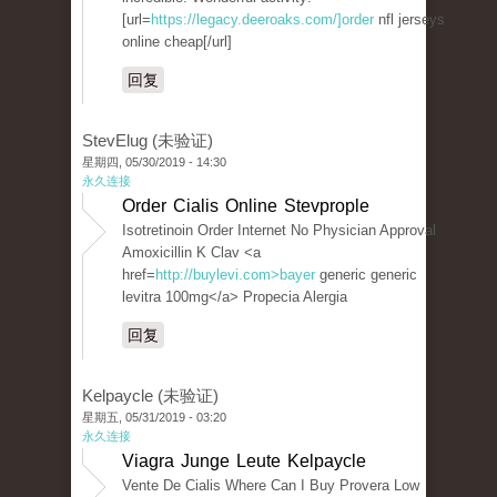
[url=
https://legacy.deeroaks.com/]order
nfl jerseys
online cheap[/url]
回复
StevElug (未验证)
星期四, 05/30/2019 - 14:30
永久连接
Order Cialis Online Stevprople
Isotretinoin Order Internet No Physician Approval
Amoxicillin K Clav <a
href=
http://buylevi.com>bayer
generic generic
levitra 100mg</a> Propecia Alergia
回复
Kelpaycle (未验证)
星期五, 05/31/2019 - 03:20
永久连接
Viagra Junge Leute Kelpaycle
Vente De Cialis Where Can I Buy Provera Low