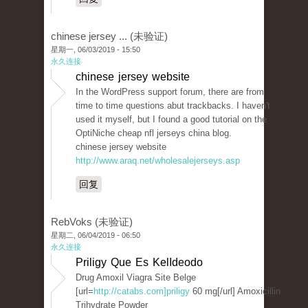
chinese jersey ... (未验证)
星期一, 06/03/2019 - 15:50
永久连接
chinese jersey website
In the WordPress support forum, there are from
time to time questions abut trackbacks. I haven't
used it myself, but I found a good tutorial on the
OptiNiche cheap nfl jerseys china blog.
chinese jersey website
http://www.araq.net/wholesalejerseys.asp
回复
RebVoks (未验证)
星期二, 06/04/2019 - 06:50
永久连接
Priligy Que Es KelIdeodo
Drug Amoxil Viagra Site Belge
[url=
http://catabs.com]priligy
60 mg[/url] Amoxicillin
Trihydrate Powder