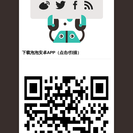
下载泡泡安卓APP（点击/扫描）