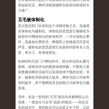
系如获至宝，网评员制度随即在政府内部得到大
力推广。
五毛被体制化
意识形态部门在拿到这个沭阳经验之后，迅速将
其体制化与建制化。体制化的意思是它被吸收为
政府对付网络舆论的标准程序，一旦出现热点事
件，迅速放出网评员，蜂拥而上转移或消灭异见
声音。建制化的意思是指它在政府内部有专人负
责，有分工，有考核奖惩。
在BBS时代及门户网站时代，因为评论的从属与
新闻，或者说评论的集散地很明确，只要投入更
多数量的网评员就可以实现舆情干预的目的。另
外，随着技术研发能力提高，网评员的工作效率
得到提升，其干预网络意见的能力与效率也大幅
高涨。
另外，在这一阶段的“五毛”面目尚未被网民认识
清楚，一度发生与五毛“混战”的情况——而在五
毛的战术中，受到阻击可以说是正中下怀，正好