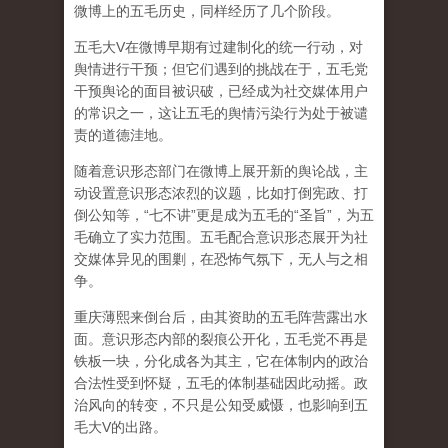
微博上的五毛历史，同样经历了几个阶段。
五毛大V在微博早期有过建制化的统一行动，对
舆情进行干预；但它们遇到的挑战在于，五毛党
干预舆论的面目被识破，已经成为社交媒体用户
的常识之一，这让五毛的舆情污染行为处于被谴
责的道德洼地。
随着意识形态部门在微博上展开新的舆论战，主
动设置意识形态浓烈的议题，比如打倒宪政、打
倒公知等，“七不讲”更是成为五毛的“圣旨”，为五
毛确立了实力范围。五毛配合意识形态展开为社
交媒体异见的围剿，在恐怖气氛下，无人与之相
争。
重庆薄熙来倒台后，由其资助的五毛阵营露出水
面。意识形态内部的裂痕公开化，五毛党不再是
铁板一块，分化成各为其主，它在体制内的政治
合法性受到怀疑，五毛的体制基础因此动摇。政
治风向的转变，不只是公知受威慑，也影响到五
毛大V的出路。