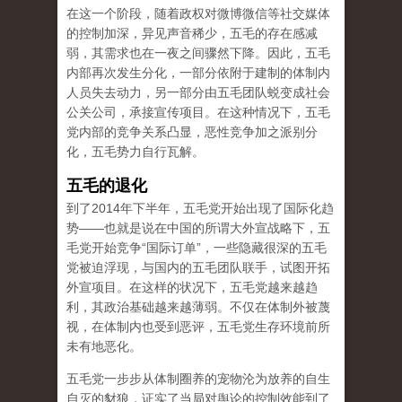
在这一个阶段，随着政权对微博微信等社交媒体
的控制加深，异见声音稀少，五毛的存在感减
弱，其需求也在一夜之间骤然下降。因此，五毛
内部再次发生分化，一部分依附于建制的体制内
人员失去动力，另一部分由五毛团队蜕变成社会
公关公司，承接宣传项目。在这种情况下，五毛
党内部的竞争关系凸显，恶性竞争加之派别分
化，五毛势力自行瓦解。
五毛的退化
到了2014年下半年，五毛党开始出现了国际化趋
势——也就是说在中国的所谓大外宣战略下，五
毛党开始竞争“国际订单”，一些隐藏很深的五毛
党被迫浮现，与国内的五毛团队联手，试图开拓
外宣项目。在这样的状况下，五毛党越来越趋
利，其政治基础越来越薄弱。不仅在体制外被蔑
视，在体制内也受到恶评，五毛党生存环境前所
未有地恶化。
五毛党一步步从体制圈养的宠物沦为放养的自生
自灭的豺狼，证实了当局对舆论的控制效能到了