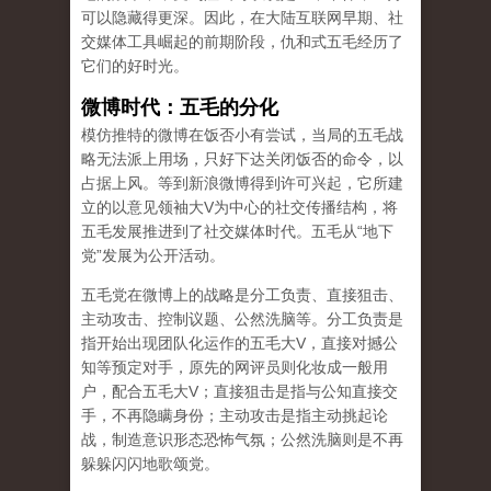
可以隐藏得更深。因此，在大陆互联网早期、社
交媒体工具崛起的前期阶段，仇和式五毛经历了
它们的好时光。
微博时代：五毛的分化
模仿推特的微博在饭否小有尝试，当局的五毛战
略无法派上用场，只好下达关闭饭否的命令，以
占据上风。等到新浪微博得到许可兴起，它所建
立的以意见领袖大V为中心的社交传播结构，将
五毛发展推进到了社交媒体时代。五毛从“地下
党”发展为公开活动。
五毛党在微博上的战略是分工负责、直接狙击、
主动攻击、控制议题、公然洗脑等。分工负责是
指开始出现团队化运作的五毛大V，直接对撼公
知等预定对手，原先的网评员则化妆成一般用
户，配合五毛大V；直接狙击是指与公知直接交
手，不再隐瞒身份；主动攻击是指主动挑起论
战，制造意识形态恐怖气氛；公然洗脑则是不再
躲躲闪闪地歌颂党。