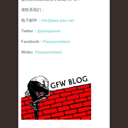
请联系我们：
电子邮件：
info@pao-pao.net
Twitter：
@paopaonet
Facebook：
Paopaonetizen
Weibo:
Paopaonetizen
gfw_blog_small.jpg