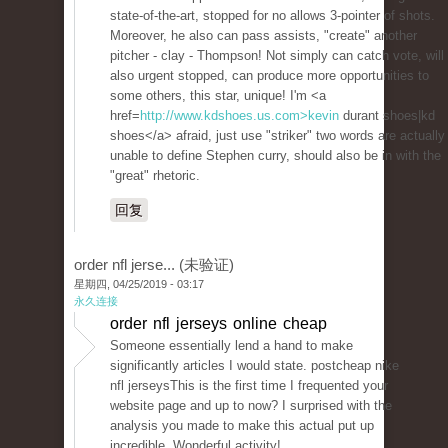
state-of-the-art, stopped for no allows 3-pointer of shots.
Moreover, he also can pass assists, "create" another
pitcher - clay - Thompson! Not simply can catch vote, will
also urgent stopped, can produce more opportunities to
some others, this star, unique! I'm <a
href=
http://www.kdshoes.us.com>kevin
durant shoes|kd
shoes</a> afraid, just use "striker" two words are actually
unable to define Stephen curry, should also be in with the
"great" rhetoric.
回复
order nfl jerse... (未验证)
星期四, 04/25/2019 - 03:17
永久连接
order nfl jerseys online cheap
Someone essentially lend a hand to make
significantly articles I would state. postcheap nike
nfl jerseysThis is the first time I frequented your
website page and up to now? I surprised with the
analysis you made to make this actual put up
incredible. Wonderful activity!