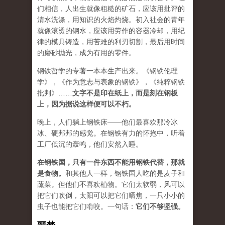
们相信，人出生就像粗糙的矿石，应该用批评的
清水洗涤，用知识的火焰灼烧。初入社会的青年
就像滚烫的钢水，应该用劳作的容器冷却，用纪
律的模具铸造，用苦难的利刃切割，最后用时间
的磨砂抛光，成为有用的零件。
钢铁哲学的专著一本本生产出来。《钢铁伦理
学》，《作为意志与表象的钢铁》，《纯粹钢铁
批判》……
文字不是印在纸上，而是刻在钢板
上，因为据说这样便可以不朽。
晚上，人们躺上钢铁床——他们最喜欢那冷冰
冰、硬邦邦的感觉。在钢铁有力的怀抱中，听着
工厂低沉的轰鸣，他们安然入睡。
在钢铁国，只有一件东西不能用钢铁代替，那就
是食物。
和其他人一样，钢铁国人吃的是麦子和
蔬菜。但他们不喜欢植物。它们太软弱，风可以
把它们吹倒，太阳可以把它们晒焦，一只小小的
虫子也能把它们啃咬。一句话：
它们不够坚强。