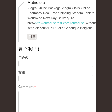
Matnetela
Viagra Online Package Viagra Cialis Online
Pharmacy Real Free Shipping Stendra Tablets
Worldwide Next Day Delivery <a
href=
http://antabusefast.com>antabuse
without
scrip discount</a> Cialis Generique Belgique
回复
冒个泡吧！
用户名
标题
Comment
*