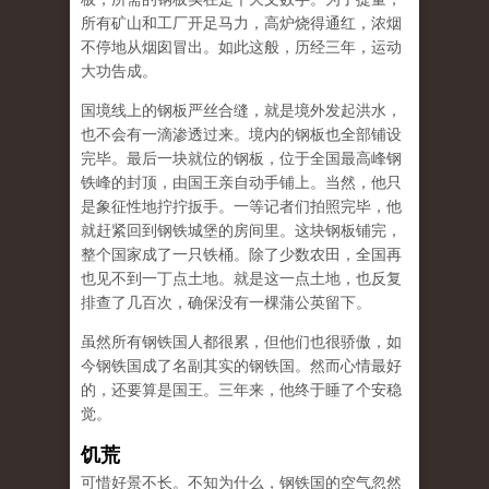
所有矿山和工厂开足马力，高炉烧得通红，浓烟
不停地从烟囱冒出。如此这般，历经三年，运动
大功告成。
国境线上的钢板严丝合缝，就是境外发起洪水，
也不会有一滴渗透过来。境内的钢板也全部铺设
完毕。最后一块就位的钢板，位于全国最高峰钢
铁峰的封顶，由国王亲自动手铺上。当然，他只
是象征性地拧拧扳手。一等记者们拍照完毕，他
就赶紧回到钢铁城堡的房间里。这块钢板铺完，
整个国家成了一只铁桶。除了少数农田，全国再
也见不到一丁点土地。就是这一点土地，也反复
排查了几百次，确保没有一棵蒲公英留下。
虽然所有钢铁国人都很累，但他们也很骄傲，如
今钢铁国成了名副其实的钢铁国。然而心情最好
的，还要算是国王。三年来，他终于睡了个安稳
觉。
饥荒
可惜好景不长。不知为什么，钢铁国的空气忽然