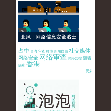
占中
社交媒体
台湾
审查
微博
新闻自由
网络审查
网络安全
翻墙
网络监控
香港
隐私
更多
pao-pao-banner-mirror-site-120814.jpg