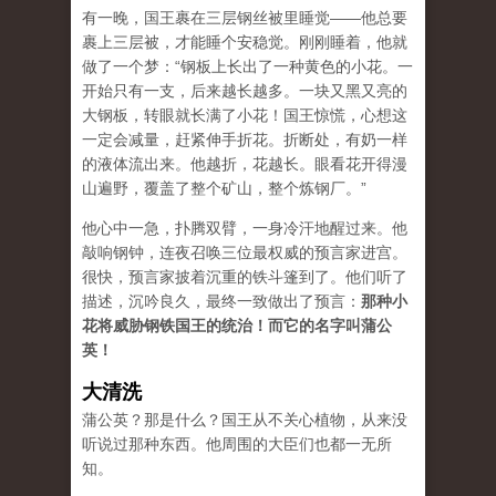
有一晚，国王裹在三层钢丝被里睡觉——他总要
裹上三层被，才能睡个安稳觉。刚刚睡着，他就
做了一个梦：“钢板上长出了一种黄色的小花。一
开始只有一支，后来越长越多。一块又黑又亮的
大钢板，转眼就长满了小花！国王惊慌，心想这
一定会减量，赶紧伸手折花。折断处，有奶一样
的液体流出来。他越折，花越长。眼看花开得漫
山遍野，覆盖了整个矿山，整个炼钢厂。”
他心中一急，扑腾双臂，一身冷汗地醒过来。他
敲响钢钟，连夜召唤三位最权威的预言家进宫。
很快，预言家披着沉重的铁斗篷到了。他们听了
描述，沉吟良久，最终一致做出了预言：
那种小
花将威胁钢铁国王的统治！而它的名字叫蒲公
英！
大清洗
蒲公英？那是什么？国王从不关心植物，从来没
听说过那种东西。他周围的大臣们也都一无所
知。