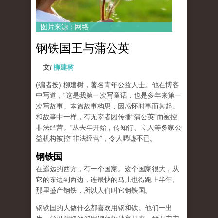
图片来源：网络
钢铁国王与蒲公英
文/
柳建树
(编者按) 柳建树，著名青年公益人士。他在博客
中写道，“这是我第一次写童话，也是多年来第一
次写故事。本篇故事构思，因感怀时事而其起。
和故事中一样，有无辜者因传播“蒲公英”而被控
非法经营。”从去年开始，传知行、立人等多家公
益机构被控“非法经营”，令人唏嘘不已。
钢铁国
在遥远的西方，有一个国家。这个国家很大，从
它的东边到西边，连最快的马儿也得跑上半年。
那里盛产钢铁，所以人们叫它钢铁国。
钢铁国的人做什么都喜欢用钢和铁。他们一出