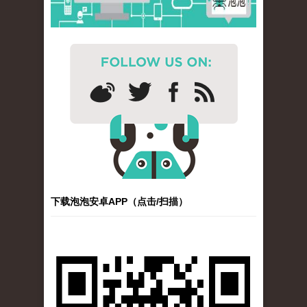
下载泡泡安卓APP（点击/扫描）