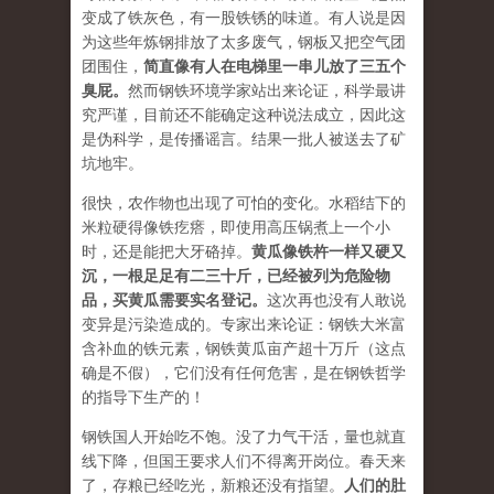
变成了铁灰色，有一股铁锈的味道。有人说是因
为这些年炼钢排放了太多废气，钢板又把空气团
团围住，
简直像有人在电梯里一串儿放了三五个
臭屁。
然而钢铁环境学家站出来论证，科学最讲
究严谨，目前还不能确定这种说法成立，因此这
是伪科学，是传播谣言。结果一批人被送去了矿
坑地牢。
很快，农作物也出现了可怕的变化。水稻结下的
米粒硬得像铁疙瘩，即使用高压锅煮上一个小
时，还是能把大牙硌掉。
黄瓜像铁杵一样又硬又
沉，一根足足有二三十斤，已经被列为危险物
品，买黄瓜需要实名登记。
这次再也没有人敢说
变异是污染造成的。专家出来论证：钢铁大米富
含补血的铁元素，钢铁黄瓜亩产超十万斤（这点
确是不假），它们没有任何危害，是在钢铁哲学
的指导下生产的！
钢铁国人开始吃不饱。没了力气干活，量也就直
线下降，但国王要求人们不得离开岗位。春天来
了，存粮已经吃光，新粮还没有指望。
人们的肚