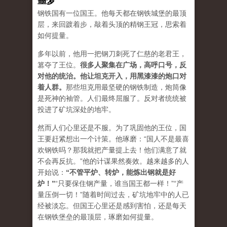
噩梦
钢铁国有一位国王。他每天都在钢铁城堡的最顶
层，来回踱着步，敲着头顶的精钢王冠，思索着
如何提量。
多年以前，他用一把钢刀刺死了仁慈的老君王，
篡夺了王位。
很多人聚集在广场，高呼口号，反
对他的统治。他让坦克开入，用黑漆漆的炮口对
着人群。
那些坦克用最坚硬的钢铁制造，炮筒像
是死神的袖管。人们最终屈服了。反对者统统被
投进了矿坑深处的地牢。
然而人们心里还是不服。为了巩固他的王位，国
王要赶紧想出一个计策。他琢磨：“国人不是最喜
欢钢铁吗？那我就把产量提上去！他们满意了就
不会再反抗。”他的计谋果然奏效。越来越多的人
开始说：
“
不管平炉、转炉，能炼出钢就是好
炉！
”
“只要保住钢产量，谁当国王都一样！”“产
量压倒一切！”随着时间过去，矿坑地牢中的人已
经被淡忘。但国王心里还是感到害怕，还是每天
在钢铁堡垒的最顶层，琢磨如何提量。