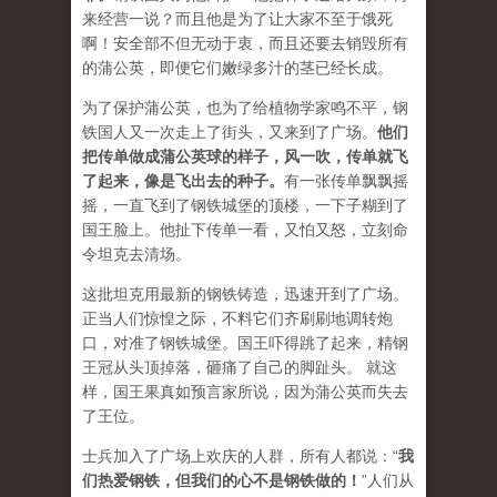
来经营一说？而且他是为了让大家不至于饿死
啊！安全部不但无动于衷，而且还要去销毁所有
的蒲公英，即便它们嫩绿多汁的茎已经长成。
为了保护蒲公英，也为了给植物学家鸣不平，钢
铁国人又一次走上了街头，又来到了广场。
他们
把传单做成蒲公英球的样子，风一吹，传单就飞
了起来，像是飞出去的种子。
有一张传单飘飘摇
摇，一直飞到了钢铁城堡的顶楼，一下子糊到了
国王脸上。他扯下传单一看，又怕又怒，立刻命
令坦克去清场。
这批坦克用最新的钢铁铸造，迅速开到了广场。
正当人们惊惶之际，不料它们齐刷刷地调转炮
口，对准了钢铁城堡。国王吓得跳了起来，精钢
王冠从头顶掉落，砸痛了自己的脚趾头。 就这
样，国王果真如预言家所说，因为蒲公英而失去
了王位。
士兵加入了广场上欢庆的人群，所有人都说：“
我
们热爱钢铁，但我们的心不是钢铁做的！
”人们从