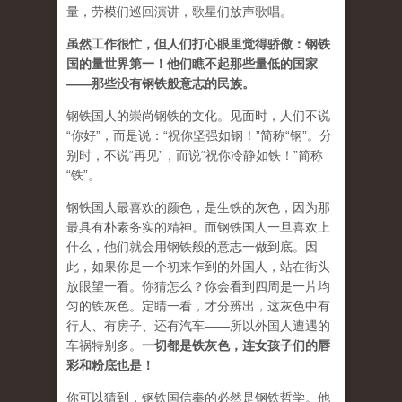
量，劳模们巡回演讲，歌星们放声歌唱。
虽然工作很忙，但人们打心眼里觉得骄傲：钢铁
国的量世界第一！他们瞧不起那些量低的国家
——
那些没有钢铁般意志的民族。
钢铁国人的崇尚钢铁的文化。见面时，人们不说
“你好”，而是说：“祝你坚强如钢！”简称“钢”。分
别时，不说“再见”，而说“祝你冷静如铁！”简称
“铁”。
钢铁国人最喜欢的颜色，是生铁的灰色，因为那
最具有朴素务实的精神。而钢铁国人一旦喜欢上
什么，他们就会用钢铁般的意志一做到底。因
此，如果你是一个初来乍到的外国人，站在街头
放眼望一看。你猜怎么？你会看到四周是一片均
匀的铁灰色。定睛一看，才分辨出，这灰色中有
行人、有房子、还有汽车——所以外国人遭遇的
车祸特别多。
一切都是铁灰色，连女孩子们的唇
彩和粉底也是！
你可以猜到，钢铁国信奉的必然是钢铁哲学。他