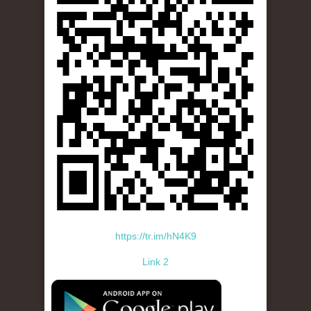
https://tr.im/hN4K9
Link 2
standard-icon-googleplay-app-store.png