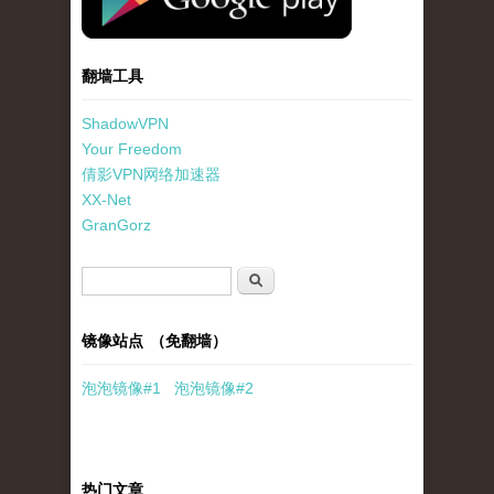
翻墙工具
ShadowVPN
Your Freedom
倩影VPN网络加速器
XX-Net
GranGorz
搜索表单
搜索
镜像站点 （免翻墙）
泡泡
镜像
#1
泡泡
镜像#2
热门文章