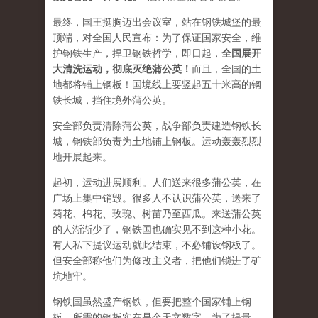
最终，国王挺胸迈出会议室，站在钢铁城堡的最
顶端，对全国人民宣布：为了保证国家安全，维
护钢铁生产，捍卫钢铁哲学，即日起，
全国展开
大清洗运动，彻底灭绝蒲公英！
而且，全国的土
地都将铺上钢板！国境线上要竖起五十米高的钢
铁长城，挡住境外蒲公英。
安全部负责清除蒲公英，战争部负责建造钢铁长
城，钢铁部负责为土地铺上钢板。运动轰轰烈烈
地开展起来。
起初，运动进展顺利。人们送来很多蒲公英，在
广场上集中销毁。很多人不认识蒲公英，送来了
菊花、棉花、玫瑰、树苗乃至西瓜。来送蒲公英
的人渐渐少了，钢铁国也确实见不到这种小花。
有人私下提议运动就此结束，不必铺设钢板了。
但安全部称他们为修改主义者，把他们锁进了矿
坑地牢。
钢铁国虽然盛产钢铁，但要把整个国家铺上钢
板，所需的钢板实在是个天文数字。为了提量，