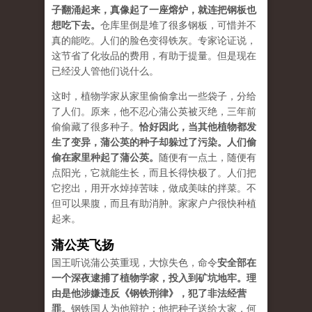
子翻涌起来，真像起了一座熔炉，就连把钢板也
想吃下去。
仓库里倒是堆了很多钢板，可惜并不
真的能吃。人们的脸色变得铁灰。专家论证说，
这节省了化妆品的费用，有助于提量。但是现在
已经没人管他们说什么。
这时，植物学家从家里偷偷拿出一些袋子，分给
了人们。原来，他不忍心蒲公英被灭绝，三年前
偷偷藏了很多种子。
恰好因此，当其他植物都发
生了变异，蒲公英的种子却躲过了污染。人们偷
偷在家里种起了蒲公英。
随便有一点土，随便有
点阳光，它就能生长，而且长得快极了。人们把
它挖出，用开水焯掉苦味，做成美味的拌菜。不
但可以果腹，而且有助消肿。家家户户很快种植
起来。
蒲公英飞扬
国王听说蒲公英重现，大惊失色，命令
安全部在
一个深夜逮捕了植物学家，投入到矿坑地牢。理
由是他涉嫌违反《钢铁刑律》，犯了非法经营
罪。
钢铁国人为他辩护：他把种子送给大家，何