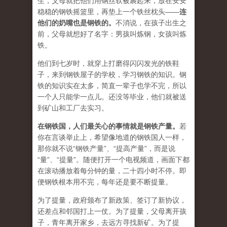
生，父母就把他们用钢丝软被裹起来，放在安安
稳稳的钢铁摇篮里，再垫上一个铁丝枕头——
连
他们的奶嘴也是钢铁的。
不消说，在孩子出生之
前，父母就想好了名字：男孩叫炼钢，女孩叫炼
铁。
他们到七岁时，就穿上打磨得闪闪发光的铁鞋
子，来到钢铁屋子的学校，学习钢铁的知识。钢
铁的知识实在太多，简直一辈子也学不完，所以
一个人只能学一点儿。还没等毕业，他们就被送
到矿山和工厂去实习。
在钢铁国，人们最关心的事情就是钢铁产量。
若
你在言谈举止上，希望像地道的钢铁国人一样，
那你就不说“钢铁产量”、“提高产量”，而是说
“量”、“提量”。随便打开一个电视频道，画面下都
在滚动播放着每分钟的量，二十四小时不停。即
便钢铁根本用不完，每年还是要不断提量。
为了提量，政府颁布了新政策、签订了新协议，
还差点和邻国打上一仗。为了提量，父母离开孩
子，青年离开家乡，去远方寻找新矿。为了提