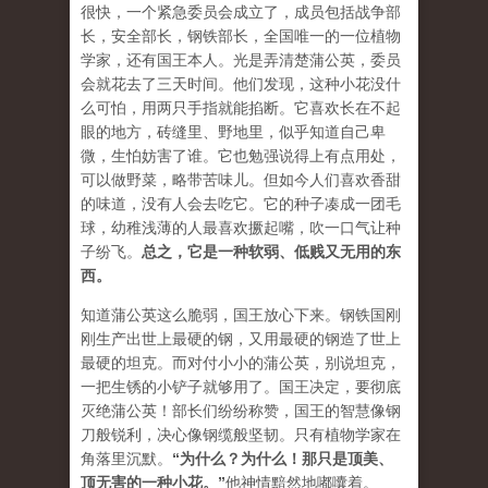
很快，一个紧急委员会成立了，成员包括战争部
长，安全部长，钢铁部长，全国唯一的一位植物
学家，还有国王本人。光是弄清楚蒲公英，委员
会就花去了三天时间。他们发现，这种小花没什
么可怕，用两只手指就能掐断。它喜欢长在不起
眼的地方，砖缝里、野地里，似乎知道自己卑
微，生怕妨害了谁。它也勉强说得上有点用处，
可以做野菜，略带苦味儿。但如今人们喜欢香甜
的味道，没有人会去吃它。它的种子凑成一团毛
球，幼稚浅薄的人最喜欢撅起嘴，吹一口气让种
子纷飞。
总之，它是一种软弱、低贱又无用的东
西。
知道蒲公英这么脆弱，国王放心下来。钢铁国刚
刚生产出世上最硬的钢，又用最硬的钢造了世上
最硬的坦克。而对付小小的蒲公英，别说坦克，
一把生锈的小铲子就够用了。国王决定，要彻底
灭绝蒲公英！部长们纷纷称赞，国王的智慧像钢
刀般锐利，决心像钢缆般坚韧。只有植物学家在
角落里沉默。
“
为什么？为什么！那只是顶美、
顶无害的一种小花。
”
他神情黯然地嘟囔着。