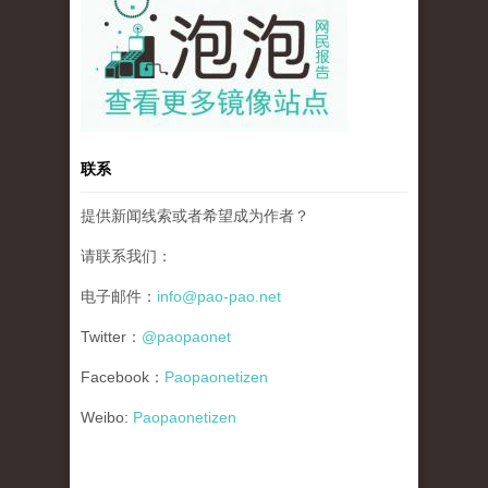
联系
提供新闻线索或者希望成为作者？
请联系我们：
电子邮件：
info@pao-pao.net
Twitter：
@paopaonet
Facebook：
Paopaonetizen
Weibo:
Paopaonetizen