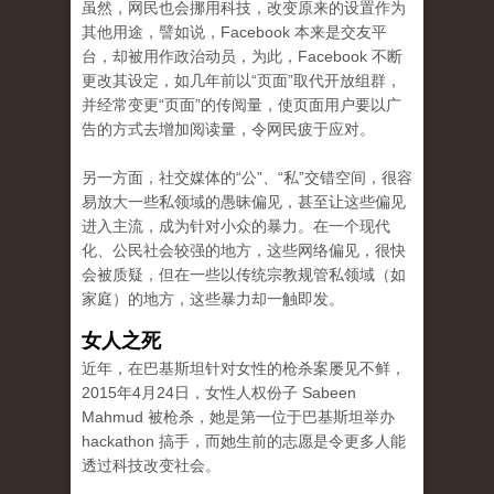
虽然，网民也会挪用科技，改变原来的设置作为
其他用途，譬如说，Facebook 本来是交友平
台，却被用作政治动员，为此，Facebook 不断
更改其设定，如几年前以“页面”取代开放组群，
并经常变更“页面”的传阅量，使页面用户要以广
告的方式去增加阅读量，令网民疲于应对。
另一方面，社交媒体的“公”、“私”交错空间，很容
易放大一些私领域的愚昧偏见，甚至让这些偏见
进入主流，成为针对小众的暴力。在一个现代
化、公民社会较强的地方，这些网络偏见，很快
会被质疑，但在一些以传统宗教规管私领域（如
家庭）的地方，这些暴力却一触即发。
女人之死
近年，在巴基斯坦针对女性的枪杀案屡见不鲜，
2015年4月24日，女性人权份子 Sabeen
Mahmud 被枪杀，她是第一位于巴基斯坦举办
hackathon 搞手，而她生前的志愿是令更多人能
透过科技改变社会。