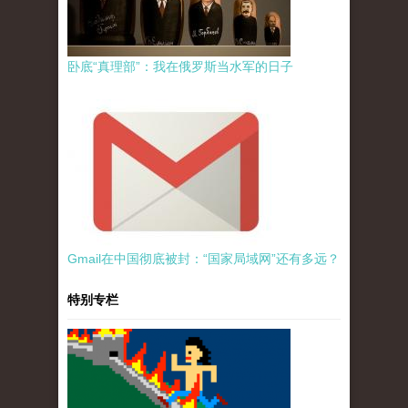
卧底“真理部”：我在俄罗斯当水军的日子
Gmail在中国彻底被封：“国家局域网”还有多远？
特别专栏