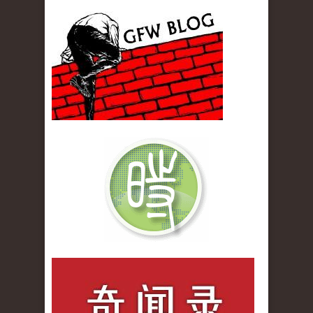
gfw_blog_small.jpg
qiwenlu_logo.jpg