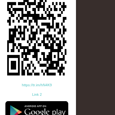
https://tr.im/hN4K9
Link 2
standard-icon-googleplay-app-store.png