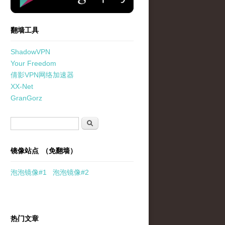
翻墙工具
ShadowVPN
Your Freedom
倩影VPN网络加速器
XX-Net
GranGorz
搜索表单
搜索
镜像站点 （免翻墙）
泡泡
镜像
#1
泡泡
镜像#2
热门文章