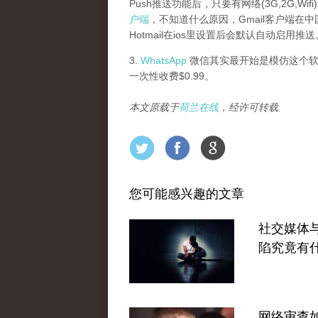
Push推送功能后，只要有网络(3G,2G,W
户端
，不知道什么原因，Gmail客户端在中
Hotmail在ios里设置后会默认自动启用推送
3.
WhatsApp
微信其实最开始是模仿这个软
一次性收费$0.99。
本文原载于
荷兰在线
，经许可转载
您可能感兴趣的文章
社交媒体
陷究竟有
网络审查