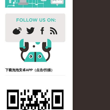
下载泡泡安卓APP（点击/扫描）