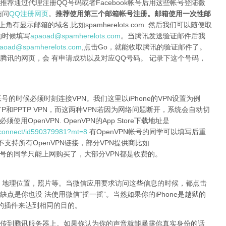
荐通过代理注册QQ号码或者Facebook帐号后用这些帐号登陆微
访问
QQ注册网页
。
推荐使用第三个邮箱帐号注册。邮箱使用一次性邮
上角有显示邮箱的域名,比如spamherelots.com. 然后我们可以随便取
的时候填写
apaoad@spamherelots.com
。当腾讯发送验证邮件后我
aoad@spamherelots.com
,点击Go，就能收取腾讯的验证邮件了。
腾讯的网页，会 有申请成功以及对应QQ号码。 记录下这个号码，
号的时候必须时刻连接VPN。我们这里以iPhone的VPN设置为例
2TP和PPTP VPN，而这两种VPN若因为网络问题断开，系统会自动切
OpenVPN. OpenVPN的App Store下载地址是
n-connect/id590379981?mt=8
有OpenVPN帐号的同学可以填写后重
并不支持所有OpenVPN链接，部分VPN提供商比如
兼容。 没有帐号的同学只能上网购买了，大部分VPN都是收费的。
，地理位置，照片等。当微信应用要求访问这些信息的时候，都点击
点是你也没 法使用微信“摇一摇”。当然如果你的iPhone是越狱的
置的插件来达到相同的目的。
传到腾讯服务器上。如果你认为你的声音就能暴露你真实身份的话