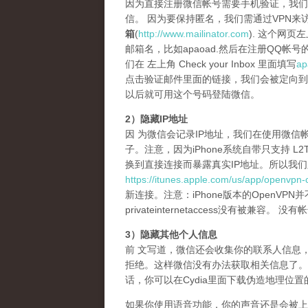
因为直接注册微信帐号需要手机验证，我们推
信。 因为要保持匿名，我们需通过VPN来
箱
(
http://www.mailinator.com
). 这个网页左
邮箱名，比如apaoad.然后在注册QQ帐号
们在 左上角 Check your Inbox 里面填写
ap
点击验证邮件里面的链接，我们会被定向到
以后就可用这个号码登陆微信。
2）隐藏IP地址
因 为微信会记录IP地址，我们在使用微信帐
子。注意，因为iPhone系统自带只支持 L
换到直接连接而暴露真实IP地址。所以我们必须使用
https://itunes.apple.com/us/app/openvp
新连接。注意：iPhone版本的OpenVPN
privateinternetaccess没有被
3）隐藏其他个人信息
前 文写道，微信还会收集你的联系人信息
拒绝。这样微信没有办法获取相关信息了。缺
话，你可以在Cydia里面下载伪造地理位
如果你使用语音功能，你的声音还是会被上