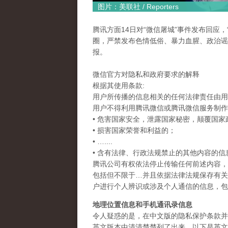
图片：美联社 / Reporters
腾讯方面14日对“微信屠城”事件发布回应
圈，严禁发布色情低俗、暴力血腥、政治谣
报。
微信官方对隐私和政府要求的解释
根据其使用条款:
用户所传播的信息相关的任何法律责任由用
用户不得利用腾讯微信或腾讯微信服务制作
• 危害国家安全，泄露国家秘密，颠覆国
• 损害国家荣誉和利益的；
• …....
• 含有法律、行政法规禁止的其他内容的信
腾讯公司有权依法停止传输任何前述内容，
包括但不限于…并且依据法律法规保存有关
户进行个人辨识或涉及个人通信的信息，包
地理位置信息和手机通讯录信息
令人疑惑的是，在中文版的隐私保护条款并
英文版本中清清楚楚列了出来。以下是英文