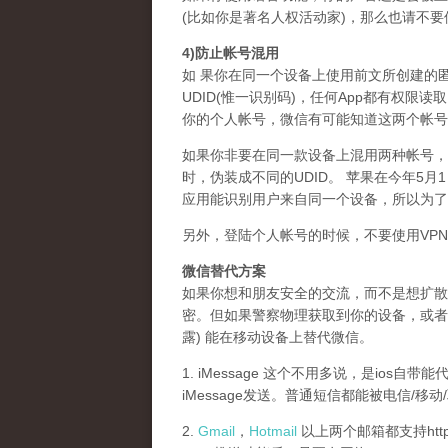
(比如你是著名人权活动家)，那么也请不
4)防止帐号混用
如 果你在同一个设备上使用前文所创建的
UDID(惟一识别码)，任何App都有权限读
你的个人帐号，微信有可能知道这两个帐号
如果你非要在同一款设备上混用两种帐号，你必
时，伪装成不同的UDID。 苹果在今年5月
应用能识别用户来自同一个设备，所以为了
另外，登陆个人帐号的时候，不要使用VPN
微信替代方案
如果你想和朋友安全的交流，而不是想扩散
密。但如果警察物理获取到你的设备，或者
露) 能在移动设备上替代微信。
1. iMessage 这个不用多说，是io
iMessage发送。普通短信都能被电信/移动
2.
Gmail
，
Hotmail
以上两个邮箱都支持ht