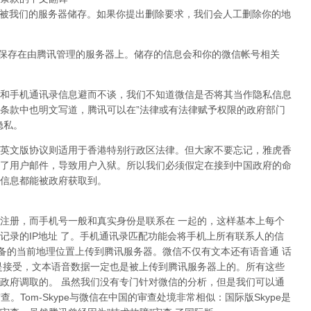
内会被我们的服务器储存。如果你提出删除要求，我们会人工删除你的地
会加密保存在由腾讯管理的服务器上。储存的信息会和你的微信帐号相关
和手机通讯录信息避而不谈，我们不知道微信是否将其当作隐私信息
条款中也明文写道，腾讯可以在”法律或有法律赋予权限的政府部门
隐私。
英文版协议则适用于香港特别行政区法律。但大家不要忘记，雅虎香
了用户邮件，导致用户入狱。所以我们必须假定在接到中国政府的命
信息都能被政府获取到。
注册，而手机号一般和真实身份是联系在 一起的，这样基本上每个
记录的IP地址 了。手机通讯录匹配功能会将手机上所有联系人的信
设备的当前地理位置上传到腾讯服务器。微信不仅有文本还有语音通 话
是接受，文本语音数据一定也是被上传到腾讯服务器上的。所有这些
政府调取的。 虽然我们没有专门针对微信的分析，但是我们可以通
审查。Tom-Skype与微信在中国的审查处境非常相似：国际版Skype是