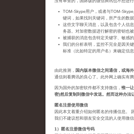
没有审查的，国际版的微信腾讯也不想进行
TOM-Skype用户，或者与TOM-S
键词，如果找到关键词，所产生的数据
这些文字聊天消息，以及包含个人信息
务器。对加密数据进行解密的密钥也被
被捕获的消息包含特定关键字、敏感的
我们的分析表明，监控不完全是因关键
标准（比如特定的用户名）来确定信息
由此推测，
国内版本微信之间通信，或海外
通信则看腾讯的良心了。此外网上确实有腾
因为国外的加密软件都不支持微信，
惟一让
密)然后复制到微信中发送。然而这种办法
匿名注册使用微信
因此本文着重介绍如何匿名的传播信息。 
我们不建议想和朋友安全交流的人使用微信
1）匿名注册微信号码