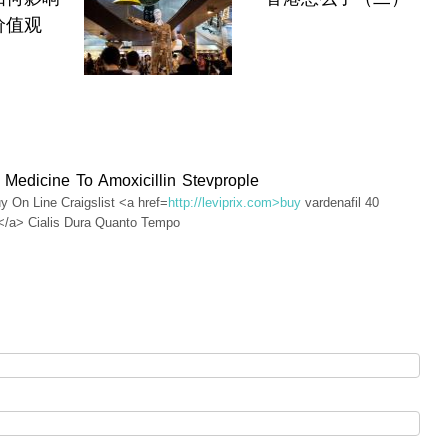
价值观
 Medicine To Amoxicillin Stevprople
y On Line Craigslist <a href=
http://leviprix.com>buy
vardenafil 40
</a> Cialis Dura Quanto Tempo