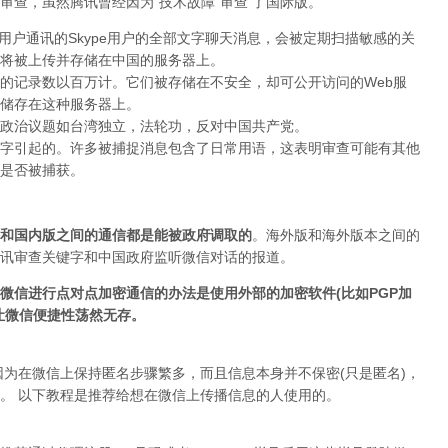
审查，虽然腾讯曾经因为”技术故障”审查 了国际版。
kype用户通讯的Skype用户的全部文字聊天消息，会被定期扫描敏感的关
将被上传并存储在中国的服务器上。
的记录数以百万计。它们被存储在不安全，却可公开访问的Web服
储存在这种服务器上。
政治议题如台湾独立，法轮功，反对中国共产党。
字引起的。许多被捕捉消息包含了日常用语，这表明审查可能有其他
是否被捕获。
和国内版之间的通信都是能被政府调取的
。海外版和海外版本之间的
讯审查关键字和中国政府监听微信对话的报道。
微信进行点对点加密通信的办法是使用外部的加密软件(比如PGP加
让微信便捷性荡然无存。
因为在微信上保持匿名步骤繁多，而且信息本身并不保密(只是匿名)，
。 以下教程是推荐给想在微信上传播信息的人使用的。