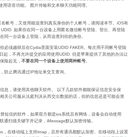
要使用语音功能。 图片传输和文本聊天功能同理。
匿名帐号，又使用能追查到真实身份的个人帐号，请阅读本节。iOS有
取 UDID. 如果你在同一台设备上用匿名微信帐号登陆、登出、再登陆
在同一台设备上登陆，从而追查到你的身份。
须越狱后在Cydia里面安装UDID FAKER。每次用不同帐号登陆
1日起，不再允许提交的应用使用UDID. 但是苹果提供了其他的办法让
保险起见，
不要在同一个设备上使用两种帐号
。
，防止腾讯通过IP地址来交叉查询。
信息，请使用其他聊天软件。 以下几款软件都能保证信息安全保
相关公司服从法庭判决从而交出数据的话，你的信息还是可能会泄
s自带能代替短信的软件，如果双方都是ios系统且有网络，设备会自动使用
/联通扫描关键字并记录，iMessage默认加密传输。
tps，在移动端上支持imap，且所有通讯都默认加密。在移动段上设置