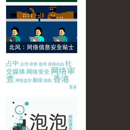
占中
社
台湾
审查
微博
新闻自由
网络审
交媒体
网络安全
查
香港
翻墙
网络监控
隐私
更多
pao-pao-banner-mirror-site-120814.jpg