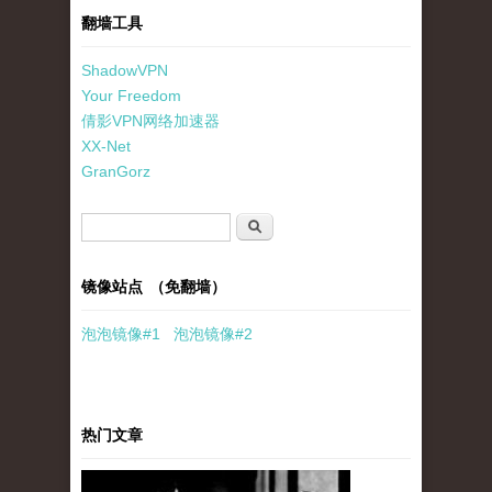
翻墙工具
ShadowVPN
Your Freedom
倩影VPN网络加速器
XX-Net
GranGorz
搜索表单
搜索
镜像站点 （免翻墙）
泡泡
镜像
#1
泡泡
镜像#2
热门文章