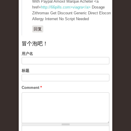
With Paypal Amoxil Marque Acheter <a
href=
http://66pills.com>viagra</a>
Dosage
Zithromax Get Discount Generic Direct Elocon
Allergy Internet No Script Needed
回复
冒个泡吧！
用户名
标题
Comment
*