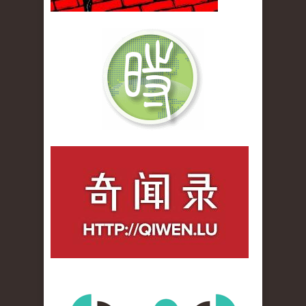
qiwenlu_logo.jpg