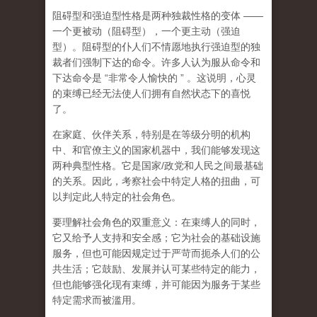
阻碍型和强迫型性格是两种独裁性格的变体
——
一个更被动（阻碍型），一个更主动（强迫
型）。阻碍型的仆人们不情愿地执行强迫型的独
裁者们强制下达的命令。许多人认为服从命令和
下达命令是
“
非常令人愉快的
”
。这说明，心灵
的束缚已经无法使人们拥有自然状态下的喜悦
了。
在家庭、伙伴关系，特别是在等级分明的机构
中、和官僚主义的国家机器中，我们能够发现这
两种典型性格。它是国家
/
政党和人民之间最基础
的关系。因此，
考察社会中特定人格的扭曲，可
以判定此人特定的社会角色
。
要理解
社会角色的双重意义
：在束缚人的同时，
它又给予人支持和安全感；它为社会的基础设施
服务，但也可能因规定过于严苛而扼杀人们的公
共生活；它鼓励、发展并认可某些特定的能力，
但也能够强化现有束缚，并可能因为服务于某些
特定需求而被滥用。