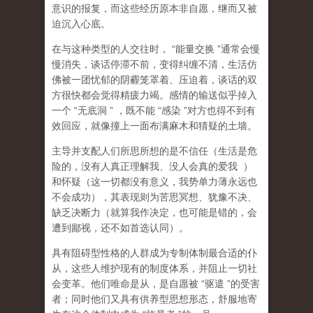
意识的报复，而这些经历原本非自愿，继而又被
迫沉入心底。
在与这种类型的人交往时，
“
能量交换
”
通常会慢
慢消失，谈话停滞不前，变得纠缠不清，生活仿
佛被一团忧郁的阴霾笼罩着、压迫着，谈话的双
方很快都会觉得精疲力竭。感情的输送似乎掉入
一个
“
无底洞
”
，既不能
“
感染
”
对方也得不到有
效回应，就像撞上一面布满麻木和猜疑的土墙。
主导并支配人们所思所想的是
不信任
（
生活是危
险的，没有人真正理解我、没人会真的爱我
）
和
怀疑
（
这一切都没有意义，我势单力薄永远也
不会成功
），其表现则为
苦思冥想、犹豫不决、
缺乏决断力
（
就算我作决定，也可能是错的，会
遭到鄙视，还不如首选认同
）。
具有阻碍型性格的人群成为专制体制最合适的仆
从，这些人维护现有的制度体系，并阻止一切社
会变革。他们唯命是从，是自愿被
“
驱遣
”
的受害
者；同时他们又具有供养型思想形态，舒服地寄