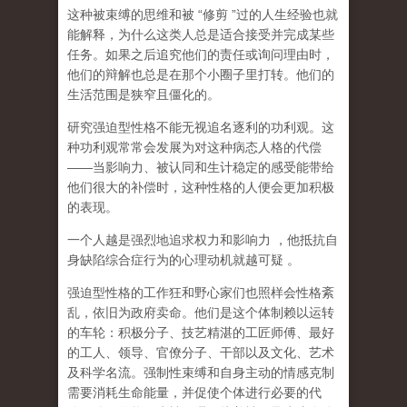
这种被束缚的思维和被
“
修剪
”
过的人生经验也就
能解释，为什么这类人总是适合接受并完成某些
任务。如果之后追究他们的责任或询问理由时，
他们的辩解也总是在那个小圈子里打转。他们的
生活范围是狭窄且僵化的。
研究强迫型性格不能无视追名逐利的功利观。
这
种功利观常常会发展为对这种病态人格的代偿
——
当影响力、被认同和生计稳定的感受能带给
他们很大的补偿时，这种性格的人便会更加积极
的表现。
一个人越是强烈地追求权力和影响力
，他抵抗自
身缺陷综合症行为的心理动机就越可疑
。
强迫型性格的工作狂和野心家们也照样会性格紊
乱，依旧为政府卖命。他们是这个体制赖以运转
的车轮：积极分子、技艺精湛的工匠师傅、最好
的工人、领导、官僚分子、干部以及文化、艺术
及科学名流。强制性束缚和自身主动的情感克制
需要消耗生命能量，并促使个体进行必要的代