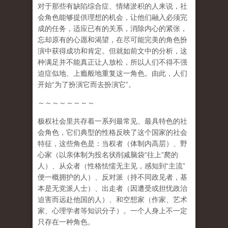
对于那些有缺陷综合症、情绪淤积的人来说，社
会角色能够提供理想的机会，让他们融入必须完
成的任务，适应已有的关系，消除内心的紧张，
忘却原有的心愿和渴望，在尽可能完美的角色扮
演中获得成功和肯定。但就如前文中的分析，这
种满足并不能真正让人放松，所以人们不得不强
迫症似地、上瘾般地重复这一角色。由此，人们
开始
“
为了扮演它而去扮演它
”
。
～～～～～～～～
极权社会里共存着一系列最常见、最具特色的社
会角色，它们典型的性格反映了这个国家的社会
特征，这些角色是：
当权者
（体制内高层）、
野
心家
（以亲体制为投名状削减脑袋
“
往上
”
爬的
人）、
从众者
（性格怯懦无主见，感知到
“
主流
”
便一概拥护的人）、
反对派
（持不同政见者，基
本是无党派人士）、
出走者
（因遭受或担忧政治
迫害而远赴他国的人）、和
空想家
（作家、艺术
家、心理学者等知识分子）。一个人身上不一定
只存在一种角色。