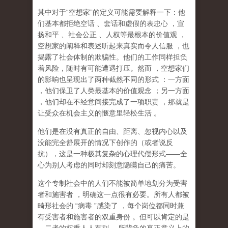
其中对于
“
空想家
”
的定义可能需要解释一下：他
们基本都拒绝空话
、套话和虚假的表忠心
，宣
扬和平
、社会公正
、人权等最根本的价值观
，
空想家的阐释和表述听起来真实而令人信服
，也
揭露了社会体制的欺骗性。他们的工作同样担负
着风险，随时有可能遭遇打压。然而
，
空想家们
的影响也呈现出了两种截然不同的形式
：一方面
，他们保卫了人类最基本的价值观念
；另一方面
，他们却在不经意间接完成了一项职责
，那就是
让受众在机会主义的惬意里轻松生活
。
他们是在没有真正的自由、距离、忽视内心以及
没能完全舒展开的情况下创作的（或者说反
抗），这是一种极其复杂的心理代偿形式
——
全
心为别人考虑的同时却刻意隐瞒自己的痛苦。
这个专制社会中的人们不能被简单地划分为受害
者和施害者
，明确这一点很有必要。所有人都被
畸形社会的
“
病毒
”
感染了
，每个岗位都同时兼
有受害者和施害者的双重身份
。但可以肯定的是