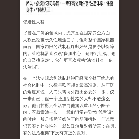
强迫性人格
尽管在广阔的领域内，尤其是在国家安全方面，
人权已经被长久性地歪曲了，但对整个国家机器
而言，国家内部的法制程序却始终是要予以保障
的。维稳机器喜欢说
“
多加小心，别踩到红线、别
给自己找麻烦
”
，它们更喜欢标榜
“
法治社会、依
法治国
”
。
在一个法制观念和法制精神已经完全处于病态的
社会体制中，法律与秩序却是最高准则。
从广泛
的角度来说，人们只需向外踏出必要的一步，仅
一步而已，但一个强迫型性格的人却不敢这么
做
。他们甘愿只生活在向他施以重压的小圈子
内，不越雷池一步
——
我们通常讲到
“
红线意识
”
的时候一般是指党管媒体下的新闻机构，但该意
识其实是社会性的，就如政治反对者所言：
在
“
现
有的法治框架
”
下没有真正的反对。