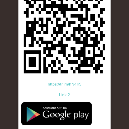
https://tr.im/hN4K9
Link 2
standard-icon-googleplay-app-store.png