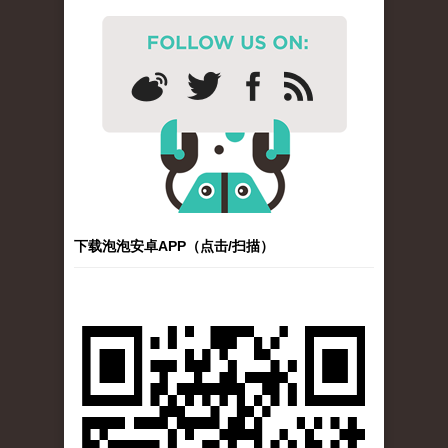
下载泡泡安卓APP（点击/扫描）