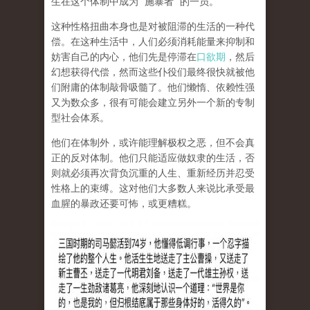
生在这个体制中成为
“
施暴者
”
的一员。
这种性格扭曲本身也是对被阻滞的生活的一种代
偿。在这种生活中，人们必须消耗能量来抑制和
妨害自己的内心，他们先是停滞在
口欲期
，然后
幻想获得代偿，然而这些仆役们最终很快就被他
们附庸的体制敲骨吸髓了。他们懒惰、依赖性强
又为数众多，很有可能会建立另外一个新的专制
型社会体系。
他们在体制外，或许能理解极权之恶，但不会真
正的反对体制。他们只能适应做奴隶的生活，否
则就必须再次背负沉重的人生、重新经历并忍受
性格上的束缚。这对他们大多数人来说比承受最
血腥的暴政还要可怖，或更糟糕。