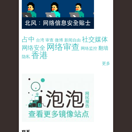
占中
社交媒体
台湾
审查
微博
新闻自由
网络审查
网络安全
翻墙
网络监控
香港
隐私
更多
pao-pao-banner-mirror-site-120814.jpg