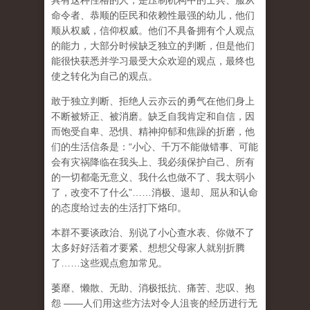
具有这种性格的人，是压制机构中的士兵、服从
命令者、恭顺的臣民和依赖性最强的幼儿，他们
顺从权威，信仰权威。他们
不具备拥有个人观点
的能力，大部分时候缺乏独立的判断，但是他们
能很快获悉并学习最受大众欢迎的观点，最终也
使之转化为自己的观点
。
敢于独立判断、拒绝人云亦云的勇气在他们身上
不断被矫正、被消磨。缺乏自我肯定和自信，因
而饱受自卑、恐惧、精神抑郁和焦躁的折磨，他
们的生活信条是：
“
小心、千万不能做错事、可能
会有灾祸降临在我头上、我必须保护自己、所有
的一切都毫无意义、我什么也做不了、我太弱小
了，改变不了什么
”……
消极、退却、屈从和认命
的态度给过去的生活打下烙印。
本群不要谈政治、别说了小心查水表、你做不了
太多好好活着才要紧、想想父母家人就别折腾
了
……
这些观点愈加常见。
萎靡、懒散、无助、消极抵抗、痛苦、悲叹、抱
怨
——
人们用这些方法对令人沮丧的经历进行无