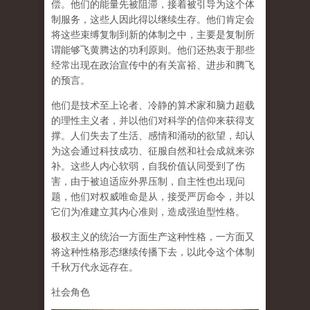
偿。他们的能量先被阻滞，接着被引导为这个体
制服务，这些人因此得以继续生存。
他们肯定会
将这些束缚复制到新的体制之中，主要是复制所
谓能够飞黄腾达的功利原则
。他们还热衷于那些
经常出现在政治宣传中的有关富裕、进步和腾飞
的预言。
他们是技术至上论者、冷静的算术家和脑力超载
的理性主义者，并以他们对科学的信仰来获得支
撑。人们失去了生活、感情和涌动的欲望，却认
为这会通过科技成功、征服自然和社会成就来弥
补。这些人内心软弱，自我价值认同受到了伤
害，由于被迫适应外界压制，自主性也出现问
题，他们对权威唯命是从，接受严厉命令，并以
它们为准建立其内心准则，造成强迫型性格。
极权主义的统治一方面生产这种性格，一方面又
将这种性格形态继续传播下去，以此令这个体制
千秋万代永远存在。
社会角色