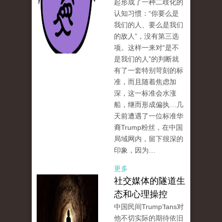
起形成了一种二歧化的
认知习惯：“你要么是
我们的人、要么是我们
的敌人”，没有第三选
项。这样一来对“是不
是我们的人”的判断就
有了一套特别苛刻的标
准，而且随着焦虑加
深，这一标准会水涨
船，继而形成偏执…几
天前遭遇了一位标准华
裔Trump粉丝，在中国
局域网内，留下很深的
印象，因为…
更多
社交媒体的隧道生
态和心理操控
中国民间Trump’fans对
他不切实际的期待依旧