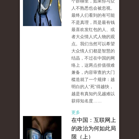
个群聊里，如果你与众
人不熟悉也会被忽视。
最终人们看到的有可能
不是真理，而是最有钱
最喜欢发红包的人、或
者大众情人式人物的观
点。我们当然可以希望
大众情人们都是智慧的
结晶，不过在中国的网
络上，这两点价值很难
兼备，内容审查的大门
槛造就了一个规律：越
明白的人“死”得越快，
越是有真知灼见越难以
获得知名度……
更多
在中国：互联网上
的政治为何如此局
限（上）