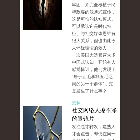
牢固，并完全根植于民
粹政客的浅薄式宣传，
这是可怕的认知模式。
可以承认它是时代特
征、与社交媒体思维有
很大关系，但也由此令
人怀疑理论的效力……
一次美国大选暴露太多
中国式认知，开始有人
感觉惊讶，他们发现了
“居于五毛和非五毛之
间的另一个群体”，究
竟发生了什么事？
更多
社交网络人擦不净
的眼镜片
发红包才转发，是熟人
才会点击，即便在同一