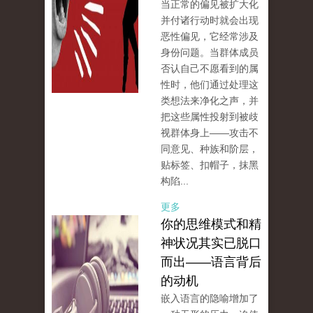
当正常的偏见被扩大化
并付诸行动时就会出现
恶性偏见，它经常涉及
身份问题。当群体成员
否认自己不愿看到的属
性时，他们通过处理这
类想法来净化之声，并
把这些属性投射到被歧
视群体身上——攻击不
同意见、种族和阶层，
贴标签、扣帽子，抹黑
构陷...
更多
你的思维模式和精
神状况其实已脱口
而出——语言背后
的动机
嵌入语言的隐喻增加了