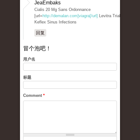
JeaEmbaks
Cialis 20 Mg Sans Ordonnance
[url=
http://demalan.com]viagra[/url]
Levitra Trial
Keflex Sinus Infections
回复
冒个泡吧！
用户名
标题
Comment
*