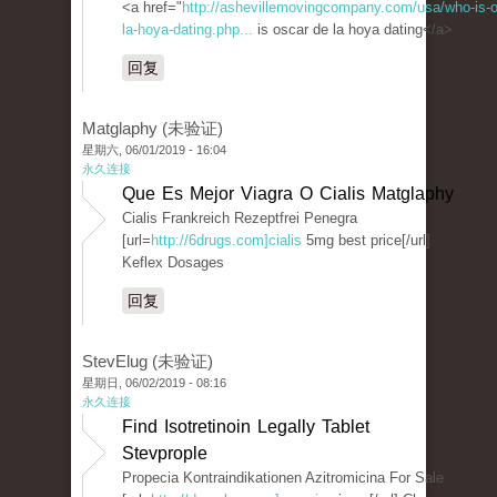
<a href="
http://ashevillemovingcompany.com/usa/who-is-o
la-hoya-dating.php...
is oscar de la hoya dating</a>
回复
Matglaphy (未验证)
星期六, 06/01/2019 - 16:04
永久连接
Que Es Mejor Viagra O Cialis Matglaphy
Cialis Frankreich Rezeptfrei Penegra
[url=
http://6drugs.com]cialis
5mg best price[/url]
Keflex Dosages
回复
StevElug (未验证)
星期日, 06/02/2019 - 08:16
永久连接
Find Isotretinoin Legally Tablet
Stevprople
Propecia Kontraindikationen Azitromicina For Sale