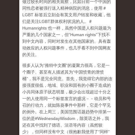
做过较长时间的相关观察，比如日前一个中国的
同性恋者被强行送入精神病院的消息，使用＃
LGBT 标签后立刻会有英文用户转发和收藏，他
们是关注LGBT群体权利状况的人。＃
Humanrights 也一样，虽然中国是人权问题最为
严重的几个国家之一，但“Human rights”下找不
到中文内容，同时对发生在其他国家的、具有轰
动效应的人权问题事件，也几乎看不到中国网友
的关注。
很多人认为“推特中文圈”的凝聚力很高，它是一
个圈子、甚至有人描述其为“中国愤青的泄愤
桶”，我不是完全同意。首先，我觉得它内部的连
接强度很低，地域、职业和固有的小圈子造成的
小共同体原子状态明显，极少会出现超过十分之
一的人使用同一个标签发言的盛况－－动员和号
召的行动力，就如陈葵事件中那样，它是个罕见
的例外。在上周三，美国范围话题趋势中排第一
位的是#WednesdayWisdom，除英语之外，我
还在其中找到了德语、法语等内容（虽然较
少），但同样没有中文（很抱歉我使用了“同样”