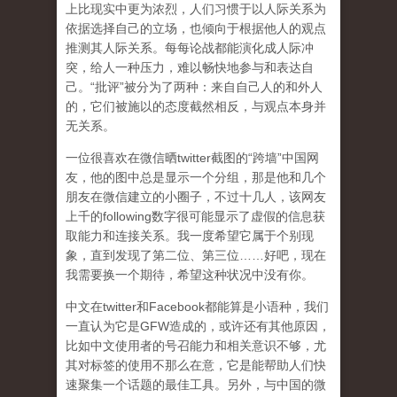
上比现实中更为浓烈，人们习惯于以人际关系为
依据选择自己的立场，也倾向于根据他人的观点
推测其人际关系。每每论战都能演化成人际冲
突，给人一种压力，难以畅快地参与和表达自
己。“批评”被分为了两种：来自自己人的和外人
的，它们被施以的态度截然相反，与观点本身并
无关系。
一位很喜欢在微信晒twitter截图的“跨墙”中国网
友，他的图中总是显示一个分组，那是他和几个
朋友在微信建立的小圈子，不过十几人，该网友
上千的following数字很可能显示了虚假的信息获
取能力和连接关系。我一度希望它属于个别现
象，直到发现了第二位、第三位……好吧，现在
我需要换一个期待，希望这种状况中没有你。
中文在twitter和Facebook都能算是小语种，我们
一直认为它是GFW造成的，或许还有其他原因，
比如中文使用者的号召能力和相关意识不够，尤
其对标签的使用不那么在意，它是能帮助人们快
速聚集一个话题的最佳工具。另外，与中国的微