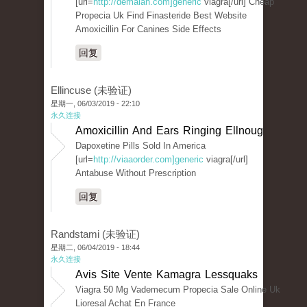
[url=
http://demalan.com]generic
viagra[/url] Cheap
Propecia Uk Find Finasteride Best Website
Amoxicillin For Canines Side Effects
回复
Ellincuse (未验证)
星期一, 06/03/2019 - 22:10
永久连接
Amoxicillin And Ears Ringing Ellnoug
Dapoxetine Pills Sold In America
[url=
http://viaaorder.com]generic
viagra[/url]
Antabuse Without Prescription
回复
Randstami (未验证)
星期二, 06/04/2019 - 18:44
永久连接
Avis Site Vente Kamagra Lessquaks
Viagra 50 Mg Vademecum Propecia Sale Online Uk
Lioresal Achat En France