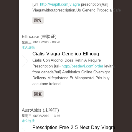
[url=
http://viapill.com]viagra
prescription[/url]
Viagrawithoutprescription.Us Generic Propecia Safe
回复
Ellincuse (未验证)
星期三, 06/05/2019 - 00:28
永久连接
Cialis Viagra Generico Ellnoug
Cialis Con Alcohol Does Retin A Require
Prescription [url=
http://bestlevi.com]order
levitra
from canada[/url] Antibiotics Online Overnight
Delivery Mifepristone Et Misoprostol Prix buy
accutane ireland
回复
AustAbids (未验证)
星期三, 06/05/2019 - 13:46
永久连接
Prescription Free 2 5 Next Day Viagra