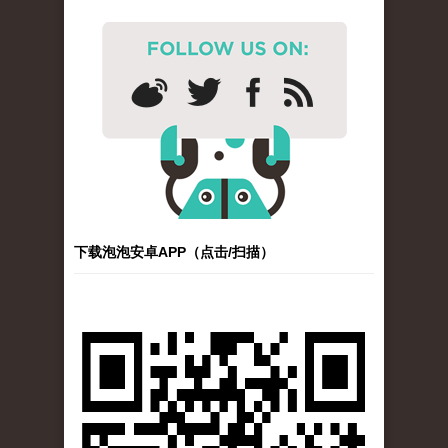
下载泡泡安卓APP（点击/扫描）