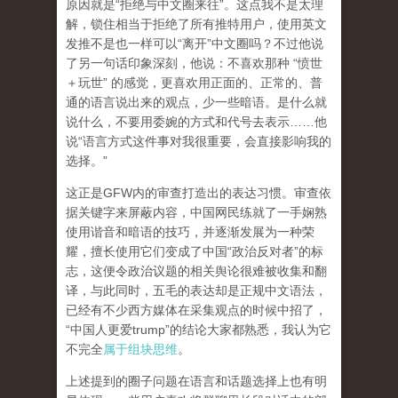
原因就是“拒绝与中文圈来往”。这点我不是太理
解，锁住相当于拒绝了所有推特用户，使用英文
发推不是也一样可以“离开”中文圈吗？不过他说
了另一句话印象深刻，他说：不喜欢那种 “愤世
＋玩世” 的感觉，更喜欢用正面的、正常的、普
通的语言说出来的观点，少一些暗语。是什么就
说什么，不要用委婉的方式和代号去表示……他
说“语言方式这件事对我很重要，会直接影响我的
选择。”
这正是GFW内的审查打造出的表达习惯。审查依
据关键字来屏蔽内容，中国网民练就了一手娴熟
使用谐音和暗语的技巧，并逐渐发展为一种荣
耀，擅长使用它们变成了中国“政治反对者”的标
志，这便令政治议题的相关舆论很难被收集和翻
译，与此同时，五毛的表达却是正规中文语法，
已经有不少西方媒体在采集观点的时候中招了，
“中国人更爱trump”的结论大家都熟悉，我认为它
不完全
属于组块思维
。
上述提到的圈子问题在语言和话题选择上也有明