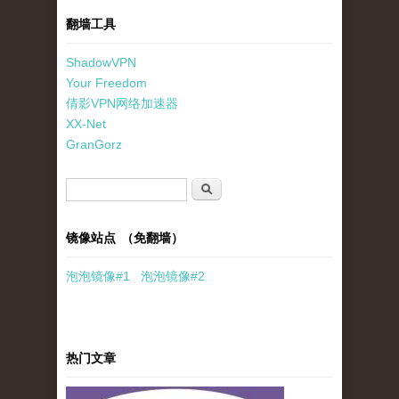
翻墙工具
ShadowVPN
Your Freedom
倩影VPN网络加速器
XX-Net
GranGorz
搜索表单
搜索
镜像站点 （免翻墙）
泡泡
镜像
#1
泡泡
镜像#2
热门文章