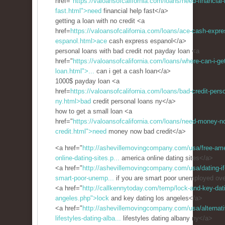
href="
https://valoansofcalifornia.com/loans/need-financial-
fast.html">need
financial help fast</a>
getting a loan with no credit <a
href=
https://valoansofcalifornia.com/loans/ace-cash-expre
espanol.html>ace
cash express espanol</a>
personal loans with bad credit not payday loan <a
href="
https://valoansofcalifornia.com/loans/where-can-i-ge
loan.html">...
can i get a cash loan</a>
1000$ payday loan <a
href=
https://valoansofcalifornia.com/loans/bad-credit-pers
ny.html>bad
credit personal loans ny</a>
how to get a small loan <a
href="
https://valoansofcalifornia.com/loans/need-money-n
credit.html">need
money now bad credit</a>
<a href="
http://ashevillemovingcompany.com/usa/free-ame
online-dating-sites.p...
america online dating sites</a>
<a href="
http://ashevillemovingcompany.com/usa/dating-if
smart-poor-unemp...
if you are smart poor unemployed ov
<a href="
http://callkennytoday.com/temp/lock-and-key-dati
angeles.php">lock
and key dating los angeles</a>
<a href="
http://ashevillemovingcompany.com/usa/alternati
lifestyles-dating-alba...
lifestyles dating albany ny</a>