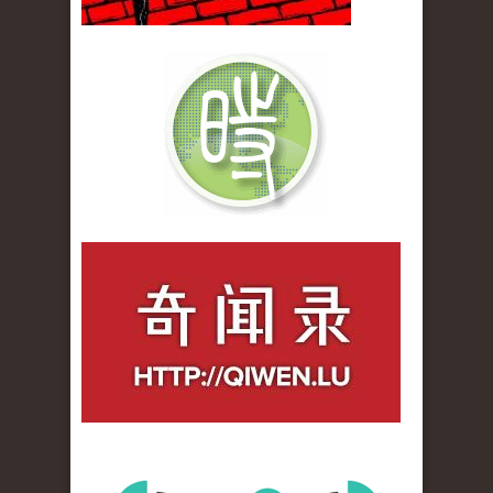
qiwenlu_logo.jpg