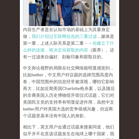
内容生产者是在认知市场的基础上为其量身定
做，
我们介绍过互联网信息的三重过滤
，媒体是
第一重，上述人际关系是第二重－－
你建立了什
么样的连接，将决定你获取的内容
（眼界）。还
有一过滤来自偏好、刻板印象和获取目的。
中文舆论视野的局限在社交网络能明显感觉到，
比如twitter，中文用户对议题的选择范围高度内
卷，中国范围外的信息经常被漠视，哪怕它影响
再大，比如近期美国Charlotte枪杀案，以及随后
的非裔美国人历史博物馆开馆仪式话题，它们对
美国民主党的支持率有明显促进作用，虽然中文
twitter用户对美国大选的竞争很感兴趣，但这两
个话题里基本没有中国人的身影。
相比下，英文用户会通过话题来搜索同道，他们
似乎并不在意该话题发生在地球上哪个国家，我