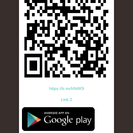
https://tr.im/hN4K9
Link 2
standard-icon-googleplay-app-store.png