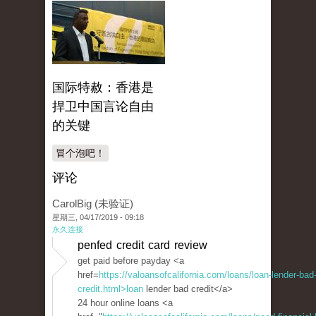
国际特赦：香港是
捍卫中国言论自由
的关键
冒个泡吧！
评论
CarolBig (未验证)
星期三, 04/17/2019 - 09:18
永久连接
penfed credit card review
get paid before payday <a
href=
https://valoansofcalifornia.com/loans/loan-lender-bad
credit.html>loan
lender bad credit</a>
24 hour online loans <a