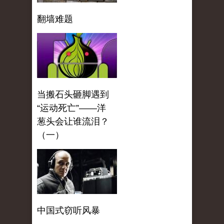
翻墙难题
当搬石头砸脚遇到
“运动死亡”——洋
葱头会让谁流泪？
（一）
中国式窃听风暴