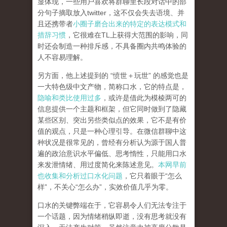
显体现，一些用户喜欢将群聊里长段对话中的部
分句子摘取放入twitter，这不仅会失去语境、并
且还携带者
小圈子磨合出来的特定的表达模式和
措辞习惯
，它很难在TL上获得大范围的影响，同
时还会制造一种排斥感，不具备圈内共鸣体验的
人不容易理解。
另方面，他上述提到的 “愤世＋玩世” 的感觉也是
一大特色级中文产物，简称口水，它的特点是，
隐喻和类比使用过多
，或许是借此为模棱两可的
信息提供一个主题和框架，但它同时做到了隐藏
某些区别、突出另些类似点的效果，它不是有价
值的观点，只是一种心理引导。在微信群聊中这
种状况是很常见的，曾经有分析认为源于国人普
遍的政治意识水平偏低、思考惰性，只能用口水
来发泄情绪、用过度简化来陈述意见。
本网早前
也收集和分析过口水化问题
，它只着眼于“怎么
样”，不关心“怎么办”，实效价值几乎为零。
口水的关键弊端在于，它容易令人们无法专注于
一个话题，因为情绪稍纵即逝，没有思考就没有