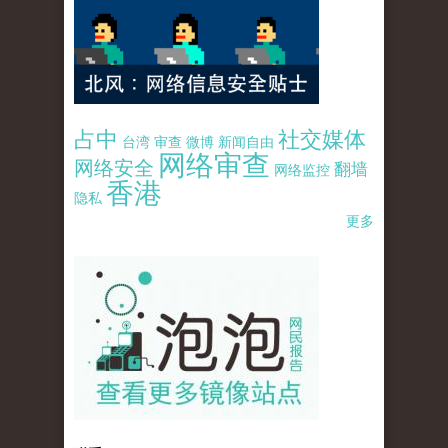
占中
社交媒体
台湾
审查
微博
新闻自由
网络审查
网络安全
翻墙
网络监控
香港
隐私
更多
pao-pao-banner-mirror-site-120814.jpg