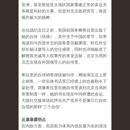
亚洲，甚至敦促亚太地区国家重建正常的多边关
系都是利好的大事。但是对北京政府而言，将其
视作极大的挑衅。
在抗战纪念日之前，美国前国务卿希拉里出版了
她的自传《抉择》，其中关于中国的章节，坦率
地谈到与负责外交的国务委员戴秉国、时任外交
部长杨洁篪等人的交往感受，同时也详细叙述了
解救陈光诚等人权事件的来龙去脉，北京当局的
丑态出现在外国领导人的自传里。
希拉里的自传销售很快被叫停，网络淘宝店上禁
止销售，一些实体书店里已经摆上的也被勒令下
架处理。就像希拉里在她自传里谈到北京当局的
审查制度一样，她的书在现实中同样遭此命运。
大陆社交媒体借此抨击共产党并不是像它们自吹
自擂的那样“三个自信”。
反腐暴露弱点
在内政方面，高层权力体系内借反腐为名的清洗