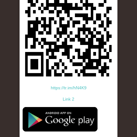
https://tr.im/hN4K9
Link 2
standard-icon-googleplay-app-store.png