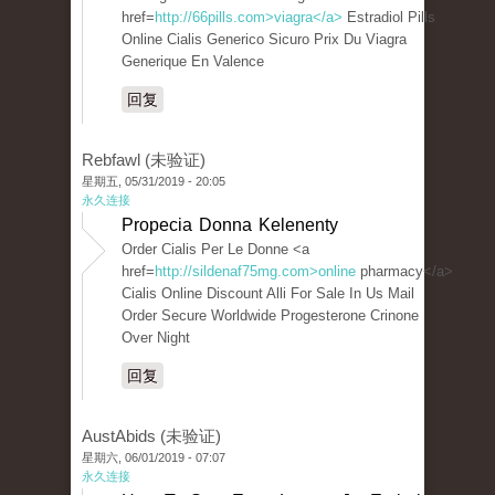
href=
http://66pills.com>viagra</a>
Estradiol Pills
Online Cialis Generico Sicuro Prix Du Viagra
Generique En Valence
回复
Rebfawl (未验证)
星期五, 05/31/2019 - 20:05
永久连接
Propecia Donna Kelenenty
Order Cialis Per Le Donne <a
href=
http://sildenaf75mg.com>online
pharmacy</a>
Cialis Online Discount Alli For Sale In Us Mail
Order Secure Worldwide Progesterone Crinone
Over Night
回复
AustAbids (未验证)
星期六, 06/01/2019 - 07:07
永久连接