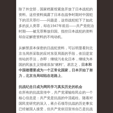
除了外交部，国家档案馆紧急开放了日本战犯的
资料。这些资料揭露了日本在战争时期对中国犯
下的滔天罪行——问题是，这些战犯犯下了如此
多的反人类罪，却在1947年前后——共产党统治
时期——被无罪释放归国。指控日本战犯的资料
却自证解密资料的不纯动机。
从解禁原本保密的日战犯资料，可以明显看到北
京当局所采取的应对东亚局面的手段，依旧是宣
传站的手法，亦即：继续污名化日本，继续为本
国的民族主义情绪添加“燃料”。易言之，
日本和
中国都需要成为一个正常化国家，日本开始了努
力，北京当局却陷在老路上
。
抗战纪念日成为网民学习真实历史的机会
在所有的抗战宣传中，共产党灌输给民众的一个
核心信息是：共产党是抗战的中流砥柱。随着对
国民党研究的深入，蒋介石领导抗战的历史事实
已经被国人接受，但共产党依旧宣传自己是抗战