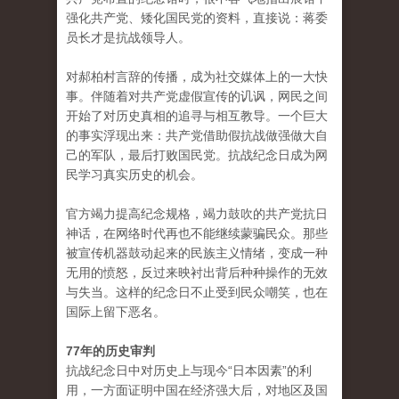
强化共产党、矮化国民党的资料，直接说：蒋委
员长才是抗战领导人。
对郝柏村言辞的传播，成为社交媒体上的一大快
事。伴随着对共产党虚假宣传的讥讽，网民之间
开始了对历史真相的追寻与相互教导。一个巨大
的事实浮现出来：共产党借助假抗战做强做大自
己的军队，最后打败国民党。抗战纪念日成为网
民学习真实历史的机会。
官方竭力提高纪念规格，竭力鼓吹的共产党抗日
神话，在网络时代再也不能继续蒙骗民众。那些
被宣传机器鼓动起来的民族主义情绪，变成一种
无用的愤怒，反过来映衬出背后种种操作的无效
与失当。这样的纪念日不止受到民众嘲笑，也在
国际上留下恶名。
77年的历史审判
抗战纪念日中对历史上与现今“日本因素”的利
用，一方面证明中国在经济强大后，对地区及国