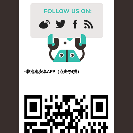
下载泡泡安卓APP（点击/扫描）