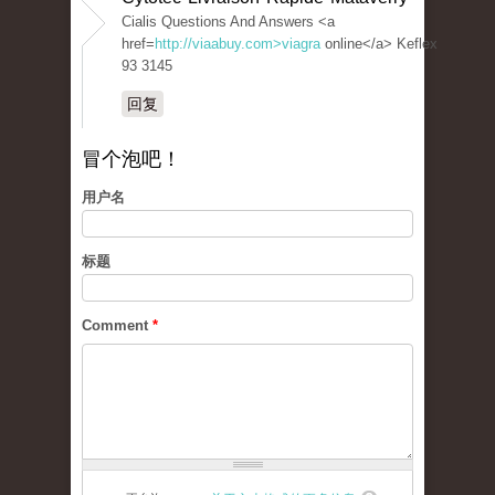
Cialis Questions And Answers <a
href=
http://viaabuy.com>viagra
online</a> Keflex
93 3145
回复
冒个泡吧！
用户名
标题
Comment
*