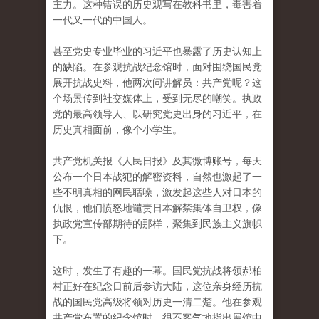
主力。这种错误的历史观写在教科书里，毒害着
一代又一代的中国人。
甚至党史专业毕业的习近平也暴露了历史认知上
的缺陷。在参观抗战纪念馆时，面对围绕国民党
展开抗战史料，他两次问讲解员：共产党呢？这
个场景传到社交媒体上，受到无尽的嘲笑。执政
党的最高领导人、以研究党史出身的习近平，在
历史真相面前，像个小学生。
共产党机关报《人民日报》及其微博账号，每天
公布一个日本战犯的解密资料，自然也激起了一
些不明真相的网民聒噪，激发起这些人对日本的
仇恨，他们愤怒地谴责日本解禁集体自卫权，像
执政党宣传部期待的那样，聚集到民族主义旗帜
下。
这时，发生了有趣的一幕。国民党抗战将领郝柏
村正好在纪念日前后参访大陆，这位亲身经历抗
战的国民党高级将领对历史一清二楚。他在参观
共产党布置的纪念馆时，很不客气地指出展馆中