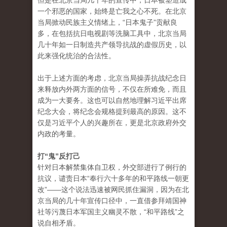
但是在北京当局几十年的宣传中，日本被塑造成
一个邪恶的国家，始终是亡我之心不死。在北京
当局掀动民族主义情绪上，“日本鬼子”贡献良
多，在包括抗日电视剧等洗脑工具中，北京当局
几十年如一日制造共产领导抗战的虚假历史，以
此来强化统治的合法性。
出于上述方面的考虑，北京当局操弄抗战纪念日
来释放内外两方面的信号，不仅在所难免，而且
成为一大要务。这也可以自然地理解习近平出席
纪念大会，将纪念会规格提到最高的原因。这不
仅是习近平个人的兴趣所在，更是北京政府外交
内政的考量。
打“鬼”反打己
针对日本解禁集体自卫权，外交部进行了例行的
抗议，谴责日本“奉行六十多年的和平路线一朝更
改”——这个说法迅速被网民抓住漏洞，因为在北
京当局的几十年宣传口径中，一直借参拜靖国神
社等污蔑日本军国主义幽灵不散，“和平路线”之
说自相矛盾。