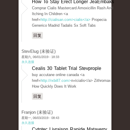
How To Stay Erect Longer JeaEmbaks
Comprar Cialis Mastercard Amoxicillin Rash And
Itching In Children <a
href=
http://cialisan.com>cialis</a>
Propecia
Generico Madrid Tadalis Sx Soft Tabs
回复
StevElug (未验证)
星期六, 06/01/2019 - 18:33
永久连接
Cealis 30 Tablet Trial Stevprople
buy accutane online canada <a
href=
http://rxbill7.com>
п»їcialis</a> Zithromax
How Quickly Does It Work
回复
Franjon (未验证)
星期一, 06/03/2019 - 08:43
永久连接
Cytotec Livraison Rapide Mataverry