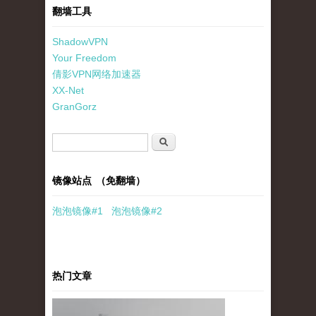
翻墙工具
ShadowVPN
Your Freedom
倩影VPN网络加速器
XX-Net
GranGorz
搜索表单
搜索
镜像站点 （免翻墙）
泡泡
镜像
#1
泡泡
镜像#2
热门文章