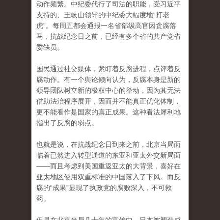
动作频繁。中纪委代行了司法的职能，受习近平
支持的、王岐山领导的中纪委大幅度地“打老
虎”。每周五都会通报一名省部级高官因贪腐落
马，抗战纪念日之前，已经有多个省的共产党省
委缺员。
国民通过社交媒体，紧盯着反腐进程，点评着反
腐动作。有一个舆论倾向认为，反腐本身是新的
领导团队树立新的极权中心的举动，因为其无法
借助法治程序展开，因而并不能真正优化体制，
更不能看作是国家的真正成果。这种看法犀利地
指出了反腐的弱点。
也就是说，在抗战纪念日到来之前，北京当局面
临着已然进入转型通道的东亚和亚太外交新局面
——而且考虑到美国重返亚太的大背景，喜好在
亚太地区使用双重标准的中国落入了下风。而反
腐的“成果”显现了执政党的腐败深入，不可救
药。