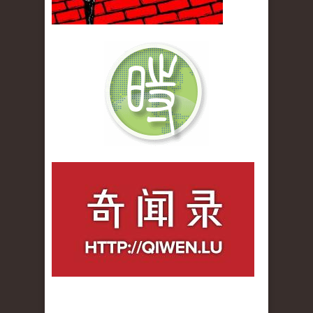
qiwenlu_logo.jpg