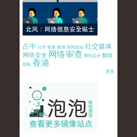
占中
社交媒体
台湾
审查
微博
新闻自由
网络审查
网络安全
翻墙
网络监控
香港
隐私
更多
pao-pao-banner-mirror-site-120814.jpg