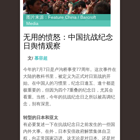
图片来源：Feature China / Barcroft
Media
无用的愤怒：中国抗战纪念
日舆情观察
文/
慕容超
今年的7月7日是卢沟桥事变77周年。这次事件在
大陆的教科书里，被定义为正式对日宣战的开
始。在中国人的习惯里，纪念日逢五、逢十都是
极重要的，但因为四个7重叠的纪念日，尤其会
看重。当然，今年的抗战纪念日之所以被高调纪
念，别有深意。
转型的日本和亚太
有必要复述一下在抗战纪念日之前发生的一些国
内外大事。在外，日本安倍政府解禁集体自卫
权，向正常国家迈进。这无论是对日本、还是对