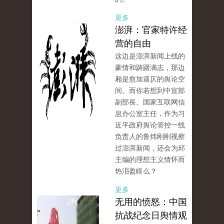
更多
澎湃：官家特许经
营的自由
这边是澎湃新闻上线的
豪情和踌躇满志，那边
厢是愈加逼仄的舆论空
间。而你若想到中宣部
副部長、国家互联网信
息办公室主任，作为习
近平政府舆论管控一线
负责人的鲁炜刚刚视察
过澎湃新闻，还会为邱
主编的理想主义情怀而
热泪盈眶么？
更多
无用的愤怒：中国
抗战纪念日舆情观