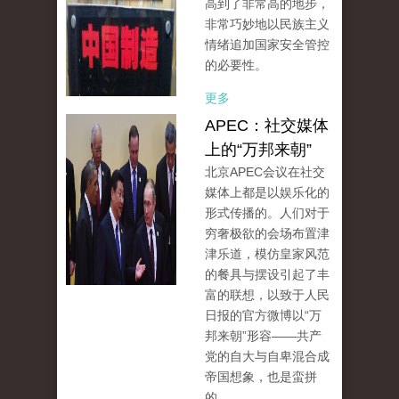
高到了非常高的地步，
非常巧妙地以民族主义
情绪追加国家安全管控
的必要性。
更多
APEC：社交媒体
上的“万邦来朝”
北京APEC会议在社交
媒体上都是以娱乐化的
形式传播的。人们对于
穷奢极欲的会场布置津
津乐道，模仿皇家风范
的餐具与摆设引起了丰
富的联想，以致于人民
日报的官方微博以“万
邦来朝”形容——共产
党的自大与自卑混合成
帝国想象，也是蛮拼
的。