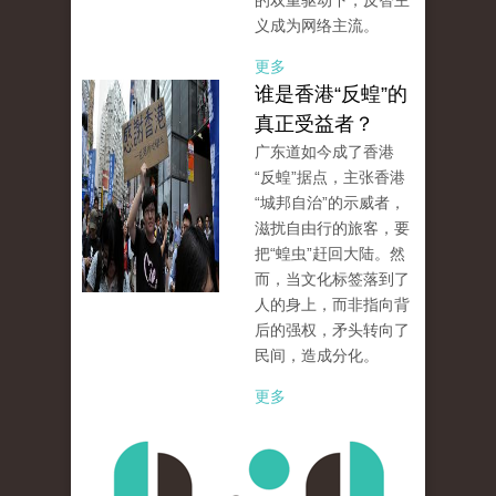
的双重驱动下，反智主
义成为网络主流。
更多
谁是香港“反蝗”的
真正受益者？
广东道如今成了香港
“反蝗”据点，主张香港
“城邦自治”的示威者，
滋扰自由行的旅客，要
把“蝗虫”赶回大陆。然
而，当文化标签落到了
人的身上，而非指向背
后的强权，矛头转向了
民间，造成分化。
更多