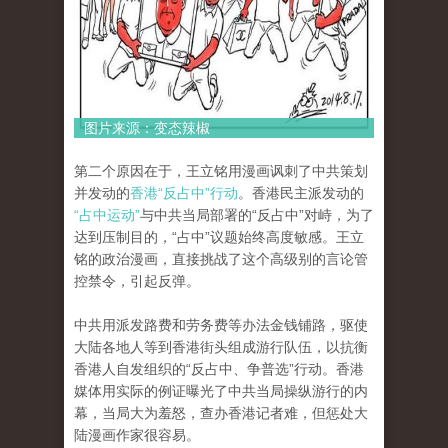
图片来源：变态辣椒
第二个原因在于，王立铭用漫画讽刺了中共策划
并发动的
香港“反占中”行动
。香港民主派发动的
“占中运动”
与中共当局部署的“反占中”对峙，为了
达到压制目的，“占中”议题始终高度敏感。王立
铭的政治漫画，直接挑战了这个高级别的言论管
控禁令，引起反弹。
中共用派发路费和劳务费等办法金钱铺路，驱使
大陆各地人等到香港街头组成游行队伍，以抗衡
香港人自发组织的“反占中、争普选”行动。香港
媒体用实际的例证曝光了中共当局操纵游行的内
幕，当局大为羞怒，查办香港记者难，但惩处大
陆漫画作家很容易。