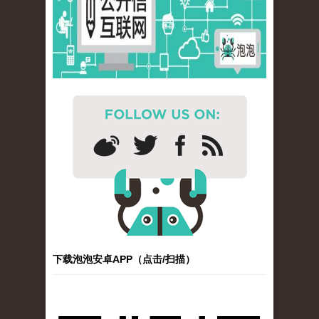
下载泡泡安卓APP（点击/扫描）