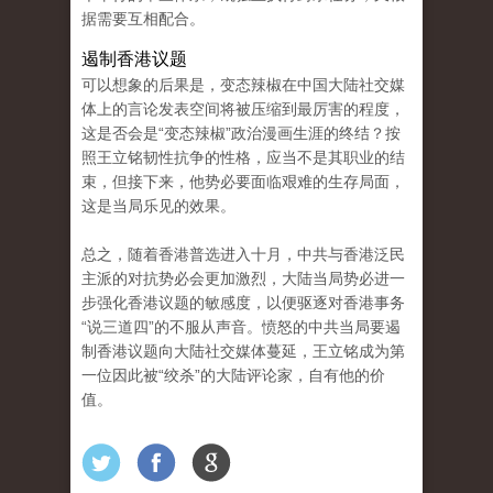
据需要互相配合。
遏制香港议题
可以想象的后果是，变态辣椒在中国大陆社交媒
体上的言论发表空间将被压缩到最厉害的程度，
这是否会是“变态辣椒”政治漫画生涯的终结？按
照王立铭韧性抗争的性格，应当不是其职业的结
束，但接下来，他势必要面临艰难的生存局面，
这是当局乐见的效果。
总之，随着香港普选进入十月，中共与香港泛民
主派的对抗势必会更加激烈，大陆当局势必进一
步强化香港议题的敏感度，以便驱逐对香港事务
“说三道四”的不服从声音。愤怒的中共当局要遏
制香港议题向大陆社交媒体蔓延，王立铭成为第
一位因此被“绞杀”的大陆评论家，自有他的价
值。