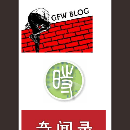
gfw_blog_small.jpg
qiwenlu_logo.jpg