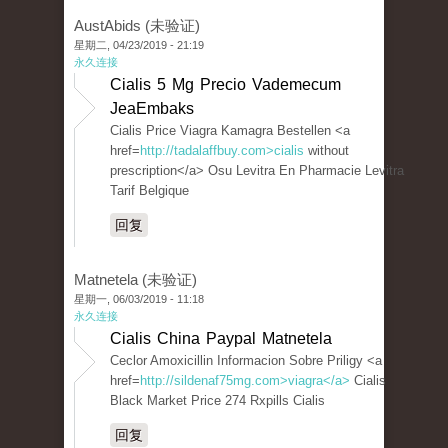
AustAbids (未验证)
星期二, 04/23/2019 - 21:19
永久连接
Cialis 5 Mg Precio Vademecum
JeaEmbaks
Cialis Price Viagra Kamagra Bestellen <a
href=
http://tadalaffbuy.com>cialis
without
prescription</a> Osu Levitra En Pharmacie Levitra
Tarif Belgique
回复
Matnetela (未验证)
星期一, 06/03/2019 - 11:18
永久连接
Cialis China Paypal Matnetela
Ceclor Amoxicillin Informacion Sobre Priligy <a
href=
http://sildenaf75mg.com>viagra</a>
Cialis
Black Market Price 274 Rxpills Cialis
回复