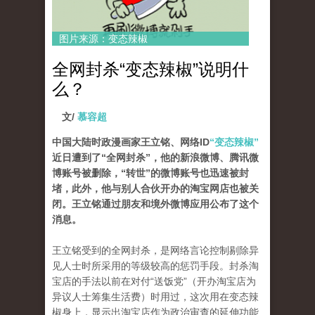
图片来源：变态辣椒
全网封杀“变态辣椒”说明什
么？
文/
慕容超
中国大陆时政漫画家王立铭、网络ID
“变态辣椒”
近日遭到了“全网封杀”，他的新浪微博、腾讯微
博账号被删除，“转世”的微博账号也迅速被封
堵，此外，他与别人合伙开办的淘宝网店也被关
闭。王立铭通过朋友和境外微博应用公布了这个
消息。
王立铭受到的全网封杀，是网络言论控制剔除异
见人士时所采用的等级较高的惩罚手段。封杀淘
宝店的手法以前在对付“送饭党”（开办淘宝店为
异议人士筹集生活费）时用过，这次用在变态辣
椒身上，显示出淘宝店作为政治审查的延伸功能