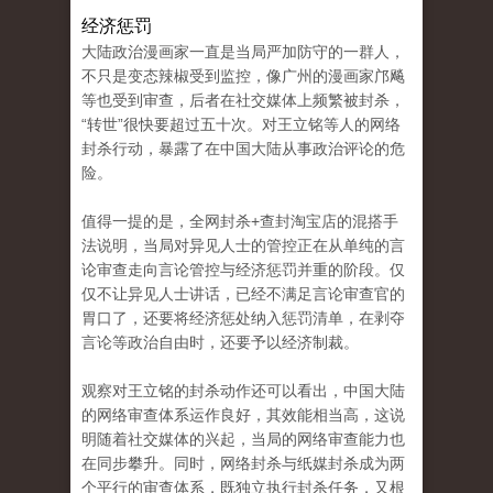
经济惩罚
大陆政治漫画家一直是当局严加防守的一群人，
不只是变态辣椒受到监控，像广州的漫画家邝飚
等也受到审查，后者在社交媒体上频繁被封杀，
“转世”很快要超过五十次。对王立铭等人的网络
封杀行动，暴露了在中国大陆从事政治评论的危
险。
值得一提的是，全网封杀+查封淘宝店的混搭手
法说明，当局对异见人士的管控正在从单纯的言
论审查走向言论管控与经济惩罚并重的阶段。仅
仅不让异见人士讲话，已经不满足言论审查官的
胃口了，还要将经济惩处纳入惩罚清单，在剥夺
言论等政治自由时，还要予以经济制裁。
观察对王立铭的封杀动作还可以看出，中国大陆
的网络审查体系运作良好，其效能相当高，这说
明随着社交媒体的兴起，当局的网络审查能力也
在同步攀升。同时，网络封杀与纸媒封杀成为两
个平行的审查体系，既独立执行封杀任务，又根