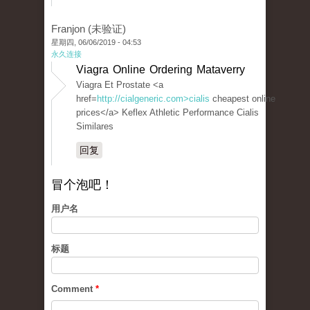
Franjon (未验证)
星期四, 06/06/2019 - 04:53
永久连接
Viagra Online Ordering Mataverry
Viagra Et Prostate <a
href=
http://cialgeneric.com>cialis
cheapest online
prices</a> Keflex Athletic Performance Cialis
Similares
回复
冒个泡吧！
用户名
标题
Comment
*