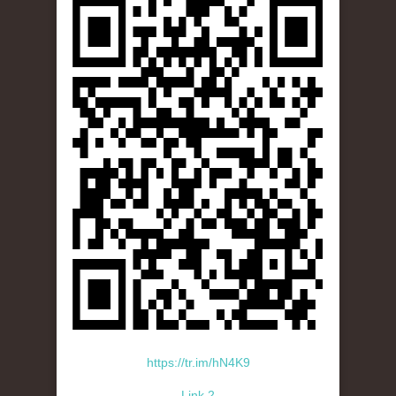
https://tr.im/hN4K9
Link 2