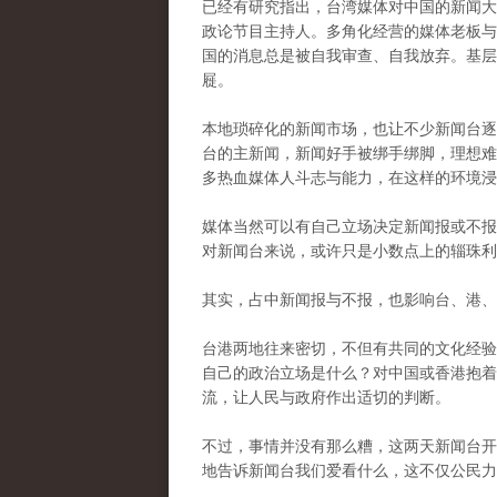
已经有研究指出，台湾媒体对中国的新闻大
政论节目主持人。
多角化经营的媒体老板与
国的消息总是被自我审查、自我放弃。
基层
屣。
本地琐碎化的新闻市场，也让不少新闻台逐
台的主新闻，新闻好手被绑手绑脚，理想难
多热血媒体人斗志与能力，在这样的环境浸
媒体当然可以有自己立场决定新闻报或不报
对新闻台来说，或许只是小数点上的辎珠利
其实，占中新闻报与不报，也影响台、港、
台港两地往来密切，不但有共同的文化经验
自己的政治立场是什么？
对中国或香港抱着
流，让人民与政府作出适切的判断。
不过，事情并没有那么糟，这两天新闻台开
地告诉新闻台我们爱看什么，这不仅公民力