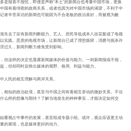
多是报喜不报忧，即便是声称“本土”的新闻台也考量中国市场，更换
中国有着绵密的政商关系，或者也因为对中国市场的渴望，不利于中
记者辛苦采访的新闻也可能因为不合老板的政治喜好，而被视为敝
渐失去了应有新闻判断能力。
艺人、庶民等低成本八挂花絮成了电视
以实践。
恶质的电视市场，让新闻台已成了理想炼狱，消磨与扼杀许
淫过久，新闻判断力难免受到影响。
，但这样的决定也显露新闻媒体的价值与能力。
一则新闻报或不报，
益，但却同时反映出媒体的视野、格局、利益与能力。
中人民的相互理解与两岸关系。
，相似的政治处境，甚至与中国之间有着相互牵动的微妙关系。
不论
什么样的想像与期待？
了解当地发生的种种事实，才能决定如何交
始重视占中事件的发展，甚至组成专题小组。
或许，观众应该更主动
量的展现，也是媒体更好的动力。