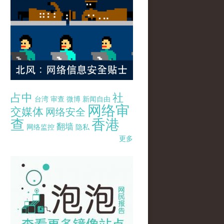
占中
社
台湾
审查
微博
新闻自由
网络审
交媒体
网络安全
查
香港
翻墙
网络监控
隐私
更多
pao-pao-banner-mirror-site-120814.jpg