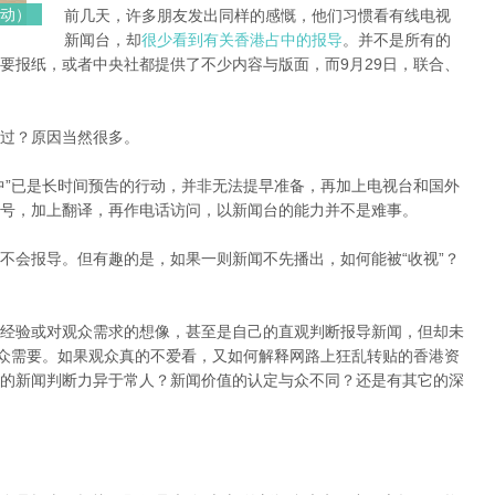
行动）
前几天，许多朋友发出同样的感慨，他们习惯看有线电视
新闻台，却
很少看到有关香港占中的报导
。
并不是所有的
要报纸，或者中央社都提供了不少内容与版面，而9月29日，联合、
过？
原因当然很多。
中”已是长时间预告的行动，并非无法提早准备，再加上电视台和国外
号，加上
翻译，再作电话访问，以新闻台的能力并不是难事。
不会报导。
但有趣的是，如果一则新闻不先播出，如何能被“收视”？
经验或对观众需求的想像，甚至是自己的直观判断报导新闻，但却未
众需要。
如果观众真的不爱看，又如何解释网路上狂乱转贴的香港资
的新闻判断力异于常人？
新闻价值的认定与众不同？
还是有其它的深