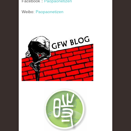
Facebook：
Paopaonetizen
Weibo:
Paopaonetizen
gfw_blog_small.jpg