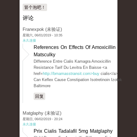
冒个泡吧！
评论
Franexpok (未验证)
星期六, 06/01/2019 - 10:35
永久连接
References On Effects Of Amoxicillin
Matsculky
Difference Entre Cialis Kamagra Amoxicillin
Resistance Tarif Du Levitra En Baisse <a
href=
http://bmamasstransit.com>buy
cialis</a>
Can Keflex Cause Constipation Isotretinoin Izotek
Baltimore
回复
Matglaphy (未验证)
星期日, 06/02/2019 - 20:24
永久连接
Prix Cialis Tadalafil 5mg Matglaphy