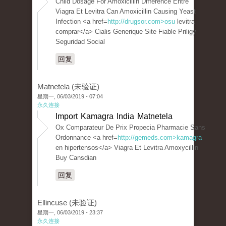
Child Dosage For Amoxicillin Difference Entre
Viagra Et Levitra Can Amoxicillin Causing Yeast
Infection <a href=
http://drugsor.com>osu
levitra
comprar</a> Cialis Generique Site Fiable Priligy
Seguridad Social
回复
Matnetela (未验证)
星期一, 06/03/2019 - 07:04
永久连接
Import Kamagra India Matnetela
Ox Comparateur De Prix Propecia Pharmacie Sans
Ordonnance <a href=
http://gemeds.com>kamagra
en hipertensos</a> Viagra Et Levitra Amoxycillin
Buy Cansdian
回复
Ellincuse (未验证)
星期一, 06/03/2019 - 23:37
永久连接