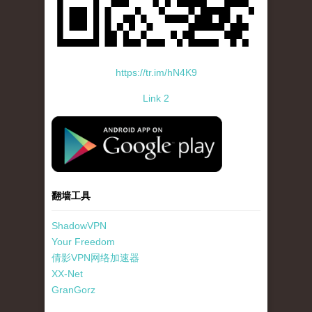
https://tr.im/hN4K9
Link 2
standard-icon-googleplay-app-store.png
翻墙工具
ShadowVPN
Your Freedom
倩影VPN网络加速器
XX-Net
GranGorz