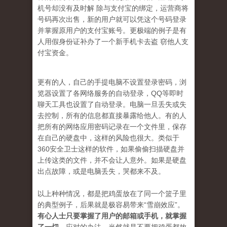
机号却没有及时解 除与支付宝的绑定，运营商将
号码再次出售，新的用户就可以凭这个号码登录
并掌握原用户的支付宝账号。更极端的例子是有
人用假身份证补办了一个新手机卡去盗 窃他人支
付宝资金。
更有的人，自己的手提电脑不设置登录密码，浏
览器设置了各网络服务的自动登录，QQ等即时
聊天工具也设置了自动登录。电脑一旦丢失或失
去控制，所有的信息都直接暴露给他人。有的人
把所有的网络应用密码记录在一个文件里，保存
在自己的硬盘中，这样的风险也很大。类似于
360安全卫士这样的软件，如果偷偷扫描硬盘并
上传这类的文件，并不会让人意外。如果是硬盘
出点故障，或是电脑丢失，哭都来不及。
以上种种情况，都是把鸡蛋放在了同一个篮子里
的典型例子，后果就是极容易带来“雪崩效应”。
有心人士只要掌握了用户的邮箱或手机，就掌握