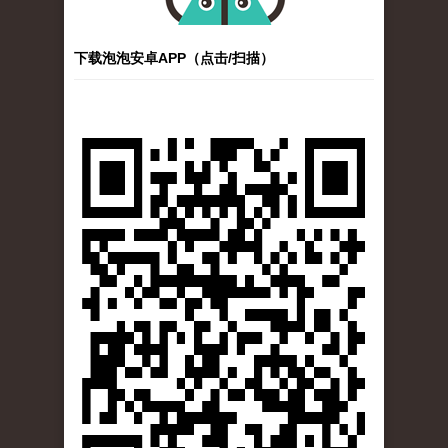
下载泡泡安卓APP（点击/扫描）