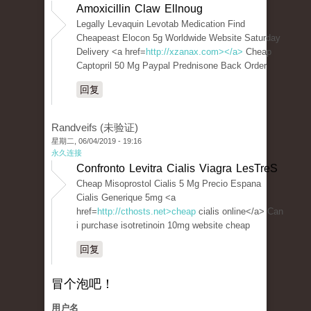
Amoxicillin Claw Ellnoug
Legally Levaquin Levotab Medication Find
Cheapeast Elocon 5g Worldwide Website Saturday
Delivery <a href=
http://xzanax.com></a>
Cheap
Captopril 50 Mg Paypal Prednisone Back Order
回复
Randveifs (未验证)
星期二, 06/04/2019 - 19:16
永久连接
Confronto Levitra Cialis Viagra LesTreS
Cheap Misoprostol Cialis 5 Mg Precio Espana
Cialis Generique 5mg <a
href=
http://cthosts.net>cheap
cialis online</a> Can
i purchase isotretinoin 10mg website cheap
回复
冒个泡吧！
用户名