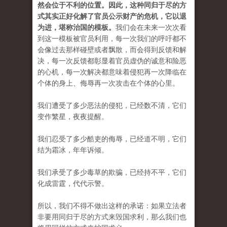
然会位于不利的位置。因此，这种同归于尽的方
式其实正好化解了官员公示财产的危机，它以退
为进，堪称治国的模板。
我们会在未来一次次看
到这一模板被官员利用，每一次我们的呼吁都不
会像过去那样碰壁或者飘散，而会得到反馈和解
决，每一次反馈都彰显着官员虚伪的诚意和险恶
的心机，每一次解决都意味着侵犯再一次降临在
个体的身上、侮辱再一次攻击在个体的心里。
我们遭受了多少恶法的侵犯，已经数不清，它们
变作繁星，夜夜提醒。
我们忍受了多少酷吏的侮辱，已经道不明，它们
结为霜冰，年年诉倾。
我们承受了多少毒草的欺骗，已经持不平，它们
化成雷霆，代代示警。
所以，我们不得不做出这样的承诺：如果立法者
非要用同归于尽的方式来毁国求利，那么我们也