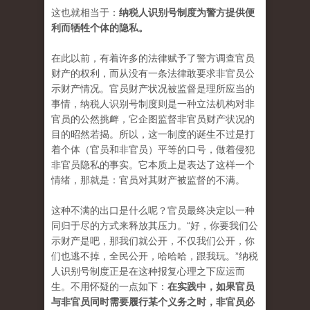
这也就相当于：
纳税人识别号制度为警方提供便
利而牺牲个体的隐私。
在此以前，有着许多的法律赋予了警方调查官员
财产的权利，而从没有一条法律敢要求非官员公
示财产情况。官员财产状况被监督是理所应当的
事情，纳税人识别号制度则是一种立法机构对非
官员的公然挑衅，它企图监督非官员财产状况的
目的昭然若揭。所以，这一制度的诞生不过是打
着个体（官员和非官员）平等的口号，做着侵犯
非官员隐私的事实。它本质上是表达了这样一个
情绪，那就是：官员对其财产被监督的不满。
这种不满的出口是什么呢？官员最终决定以一种
同归于尽的方式来释放其压力。“好，你要我们公
示财产是吧，那我们就公开，不仅我们公开，你
们也逃不掉，全民公开，哈哈哈，跟我玩。”纳税
人识别号制度正是在这种报复心理之下应运而
生。不用怀疑的一点如下：
在实践中，如果官员
与非官员同时需要履行某个义务之时，非官员必