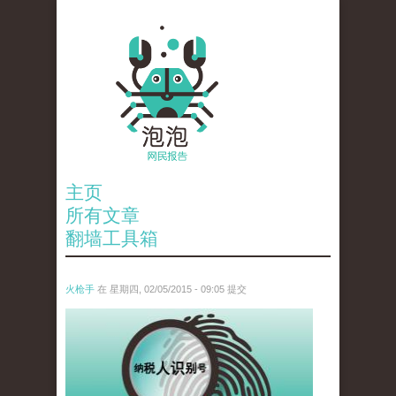
主页
所有文章
翻墙工具箱
火枪手
在 星期四, 02/05/2015 - 09:05 提交
pp-040214.jpg