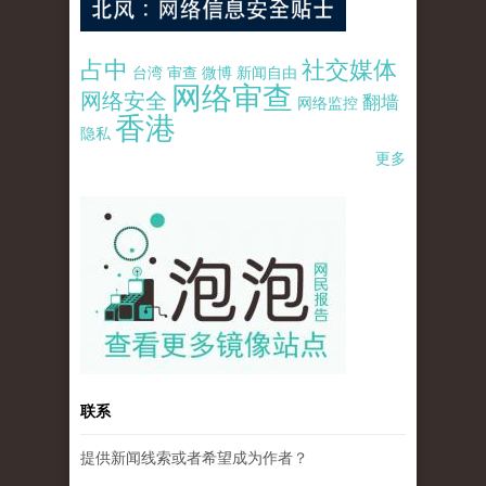
占中
社交媒体
台湾
审查
微博
新闻自由
网络审查
网络安全
翻墙
网络监控
香港
隐私
更多
pao-pao-banner-mirror-site-120814.jpg
联系
提供新闻线索或者希望成为作者？