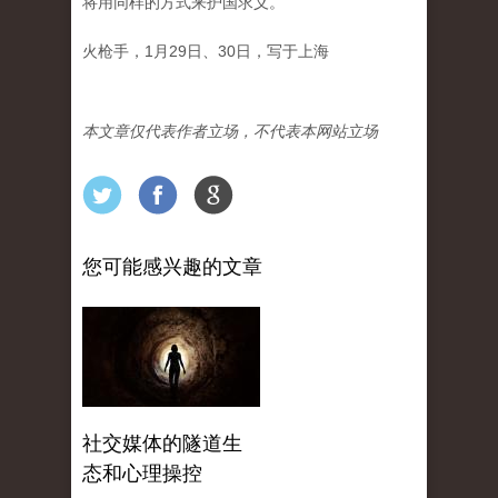
将用同样的方式来护国求义。
火枪手，1月29日、30日，写于上海
本文章仅代表作者立场，不代表本网站立场
您可能感兴趣的文章
社交媒体的隧道生
态和心理操控