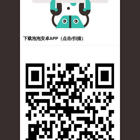
下载泡泡安卓APP（点击/扫描）