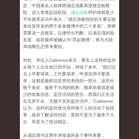
息，中国著名人权律师浦志强案再度移交检察
院，进入审查起诉阶段。
浦志强案
辩护律师莫少
平在接受采访中表示，“浦志强被指控的主要证据
来自其所发的两千多条微博中的三十多条”，律师
需要进一步核实，以便作出判断。以浦志强的知
名度，如若最终被确认为“罪起微博”，将为大陆
局域网生态带来重创。
对此，评论人Catherine表示，事实上这样的监控
从每个人出生就已经开始，持续了多年。“我们过
去上学要填表，工作要填表，申请信用卡要填
表，这都是极权信息管控系统的一部分。这些分
散于各处、服务于当局的机构，都承担着或多或
少的收集信息、监控活动的责任，而我们正生活
在无所不在、无微不至的监控当中。”Catherine
认为，这样的监控使当局对每个人的活动了如指
掌，政府了解这些内容，显然不是为了服务于大
众，而是为了统治稳定。
从浦志强与近两年来报道的多个事件来看，