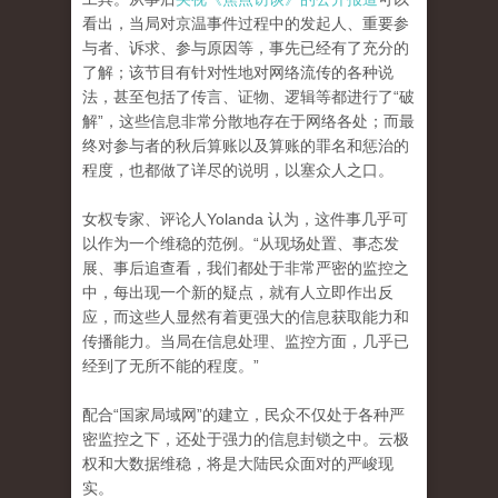
看出，当局对京温事件过程中的发起人、重要参
与者、诉求、参与原因等，事先已经有了充分的
了解；该节目有针对性地对网络流传的各种说
法，甚至包括了传言、证物、逻辑等都进行了“破
解”，这些信息非常分散地存在于网络各处；而最
终对参与者的秋后算账以及算账的罪名和惩治的
程度，也都做了详尽的说明，以塞众人之口。
女权专家、评论人Yolanda 认为，这件事几乎可
以作为一个维稳的范例。“从现场处置、事态发
展、事后追查看，我们都处于非常严密的监控之
中，每出现一个新的疑点，就有人立即作出反
应，而这些人显然有着更强大的信息获取能力和
传播能力。当局在信息处理、监控方面，几乎已
经到了无所不能的程度。”
配合“国家局域网”的建立，民众不仅处于各种严
密监控之下，还处于强力的信息封锁之中。云极
权和大数据维稳，将是大陆民众面对的严峻现
实。