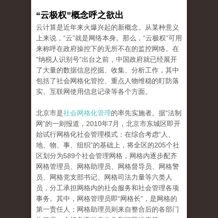
“
云极权
”
概念呼之欲出
云计算是近年来火爆兴起的新概念。从某种意义
上来说，“云”就是网络本身。那么，“云极权”可用
来称呼在政府操控下的无所不在的监控网络。在
“纳税人识别号”出台之前，中国政府就已经展开
了大量的数据信息挖掘、收集、分析工作，其中
包括了社会网格化管控、重点人物维稳的盯防落
实、互联网使用信息记录等各个方面。
北京市是
社会网格化管理
的率先实施者。据“法制
网”的一则报道，2010年7月，北京市东城区即开
始试行网格化社会管理模式：在综合考虑“人、
地、物、事、组织”的基础上，将全区的205个社
区划分为589个社会管理网格，网格内逐步配齐
网格管理员、网格助理员、网格督导员、网格警
员、网格党支部书记、网格司法力量等六类人
员，分工承担网格内的社会服务和社会管理各项
事务。其中，网格管理员即“网格长”，是网格的
第一责任人；网格助理员则来自整合后的各部门