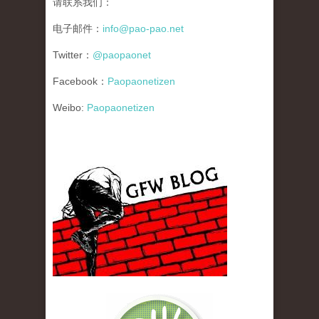
请联系我们：
电子邮件：
info@pao-pao.net
Twitter：
@paopaonet
Facebook：
Paopaonetizen
Weibo:
Paopaonetizen
gfw_blog_small.jpg