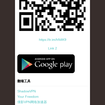
https://tr.im/hN4K9
Link 2
standard-icon-googleplay-app-store.png
翻墙工具
ShadowVPN
Your Freedom
倩影VPN网络加速器