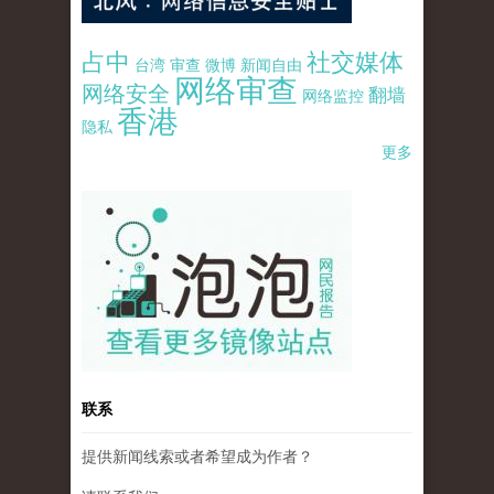
占中
社交媒体
台湾
审查
微博
新闻自由
网络审查
网络安全
翻墙
网络监控
香港
隐私
更多
pao-pao-banner-mirror-site-120814.jpg
联系
提供新闻线索或者希望成为作者？