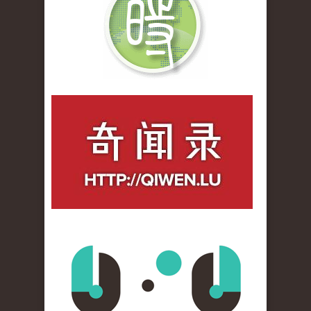
qiwenlu_logo.jpg