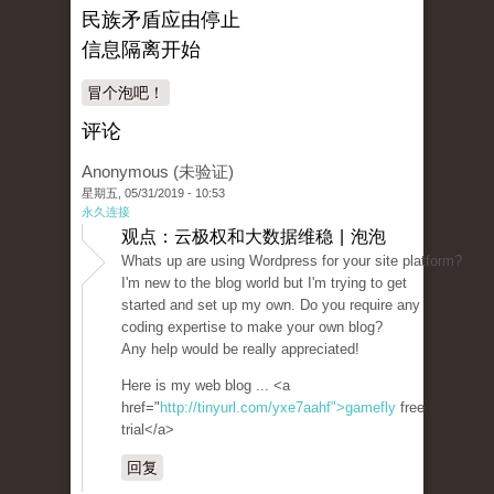
民族矛盾应由停止
信息隔离开始
冒个泡吧！
评论
Anonymous (未验证)
星期五, 05/31/2019 - 10:53
永久连接
观点：云极权和大数据维稳 | 泡泡
Whats up are using Wordpress for your site platform?
I'm new to the blog world but I'm trying to get
started and set up my own. Do you require any
coding expertise to make your own blog?
Any help would be really appreciated!
Here is my web blog ... <a
href="
http://tinyurl.com/yxe7aahf">gamefly
free
trial</a>
回复