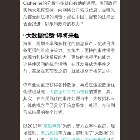
Catherine的分析与多疑自有她的道理。美国政府
实施大规模监控，向网络公司索取信息，被曝光
后都受到法律的问责；那在中国，配套的法律是
否会跟进，以限制政府的权力？
“
大数据维稳
”
即将来临
海量、高增长率和多样化的信息资产，使政府具
备更强的维稳决策力、实施力，更快的事件洞察
发现力和快速反应能力，更好的流程优化能力。
这将使民间的抗争活动，在其发展成为事件之
前，甚至在其萌发之初，就被扼杀于摇篮之中。
依靠全面监控获得各种数据，再通过这些数据优
化维稳系统，
大数据即将成为维稳
的重要工具。
其实，在当局既往的事件处理当中，大数据和云
计算的概念早已贯穿于信息采集、处理、存储到
形成结果的整个过程。
以2013年“
京温事件
”为例，警方在事件跟踪、现
场控制、
事后惩治
等方面，都利用了“大数据”的
工具。从事后
央视《焦点访谈》的公开报道
可以