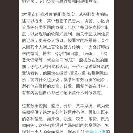
协管员，专门负责信息收集和问题排查等。
对“重点维稳对象”的盯防落实，从被盯防者的描
述可以看出，其中包括了负责人、协警、小区协
管员等各类不同的身份，包括了每日信息报告制
度，以及现场的软禁式控制。而关于互联网信息
的记录，更是令人惊讶。较通常的场景是，某个
人因其个人网上言论被警方传唤，一大叠打印出
来的微博、博客、QQ空间日志、Twitter、上网
登录记录等，就会如同“铁证”一般摆放在他的面
前，令他无法回避和否认。一位不愿透露姓名的
受访者称，他因为在微博“胡说八道”被带到派出
所，警方什么也没说，就拿出有数百页的记录，
所有他在微博的发言、转发、回复等都在其中，
有些内容他自己都已经记不清什么时候发过。
这些数据挖掘、监控、分析、共享系统，就为云
极权提供了绝对充分的软硬件条件。再加上既有
的各种信息，如身份、职业、税务、消费、政治
倾向等，这些都将通过当局内部的共享网络，实
现对一个人的全面监控。据本月21号
自由亚洲
消