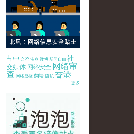
占中
社
台湾
审查
微博
新闻自由
网络审
交媒体
网络安全
查
香港
翻墙
网络监控
隐私
更多
pao-pao-banner-mirror-site-120814.jpg