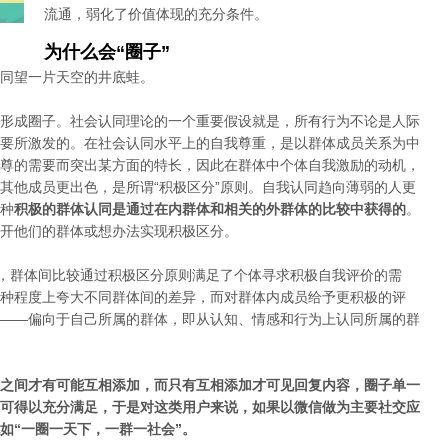
流通，弱化了价值体现的充分条件。
为什么会
“
圈子
”
同望一片天空的井底蛙。
形成圈子。社会认同理论的一个重要假设就是，所有行为不论是人际
要所激发的。在社会认同水平上的自我尊重，是以群体成员关系为中
尊的需要而突出某方面的特长，因此在群体中个体自我激励的动机，
其他成员更出色，是所谓“积极区分”原则。自我认同趋向薄弱的人更
种
积极的群体认同是通过在内群体和相关的外群体的比较中获得的
。
开他们的群体或想办法实现积极区分。
要，群体间比较通过积极区分原则满足了个体寻求积极自我评价的需
种程度上夸大不同群体间的差异，而对群体内成员给予更积极的评
——偏向于自己所属的群体，即从认知、情感和行为上认同所属的群
之间才有可能互相添加，而只有互相添加才可见回复内容，圈子单一
可得以充分满足，于是对这类用户来说，如果以微信做为主要社交应
如“一圈一天下，一群一社会”。