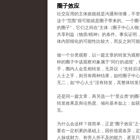
圈子效应
社交应用的主体效能就是沟通和传播，不管
这个“范围”很可能就是圈子带来的。一个
的圈子”，它们之间在“主体（圈子中心人
共享利益（物质/精神）的条件。事实证明
体内部细化的可能性比较大，而反之则可能
做一个分类观察，以一篇文章的转发为观察
样的圈子中该观察对象属于“同行的成绩”
手，圈内人会竞相转发，无异议（“先转后读
人士之手，则另有两种结果，如经圈子中心
无二，如“中心人士”没有转发，其整体转
还是同一篇文章，再另选一个“受众类”的
转发效果及舆论热度、倾向基本如上：如获
见。
为什么会这样？很简单，正是“圈子效应”之一
要在一定积累的基础上，因价值观各异，定
人脉或财力、有旁人所不及的能力，甚至只有