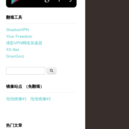
翻墙工具
ShadowVPN
Your Freedom
倩影VPN网络加速器
XX-Net
GranGorz
搜索表单
搜索
镜像站点 （免翻墙）
泡泡
镜像
#1
泡泡
镜像#2
热门文章