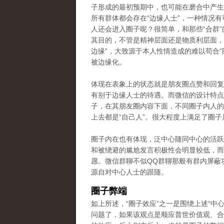
子形成的最初预期中，也可能在磨合中产生
所有群体都会存在“边缘人士”，一种情况
人还会进入圈子呢？很简单，和那些“合群
其目的，不管是精神层面还是物质利层面，
边缘”，大致源于本人性情造成的难以苟合
被边缘化。
体现在表象上的状态就是朋友圈点赞和回复
有别于边缘人士的待遇。而微信的设计特点
子，在其朋友圈内容下面，不同圈子内人的
上去都是“自己人”。很大程度上满足了圈
圈子内在也有体现，泛中心随同中心的活跃
和被绕避的尴尬发言积极性会明显较低，而
愿。微信群聊不似QQ群聊那般有群内屏蔽
源自对中心人士的跟随。
圈子弊端
如上所述，“圈子效应”之一是围绕上述“中
问题了，如果该观点是顺应普世价值观、合