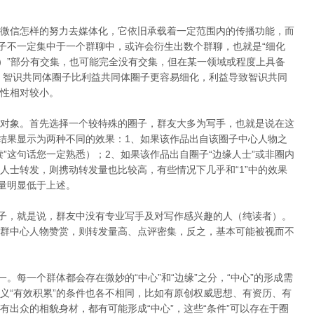
微信怎样的努力去媒体化，它依旧承载着一定范围内的传播功能，而
圈子不一定集中于一个群聊中，或许会衍生出数个群聊，也就是“细化
物）”部分有交集，也可能完全没有交集，但在某一领域或程度上具备
，智识共同体圈子比利益共同体圈子更容易细化，利益导致智识共同
性相对较小。
对象。首先选择一个较特殊的圈子，群友大多为写手，也就是说在这
，结果显示为两种不同的效果：1、如果该作品出自该圈子中心人物之
”这句话您一定熟悉）；2、如果该作品出自圈子“边缘人士”或非圈内
人士转发，则携动转发量也比较高，有些情况下几乎和“1”中的效果
发量明显低于上述。
圈子，就是说，群友中没有专业写手及对写作感兴趣的人（纯读者）。
群中心人物赞赏，则转发量高、点评密集，反之，基本可能被视而不
。每一个群体都会存在微妙的“中心”和“边缘”之分，“中心”的形成需
义“有效积累”的条件也各不相同，比如有原创权威思想、有资历、有
出众的相貌身材，都有可能形成“中心”，这些“条件”可以存在于圈