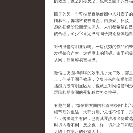
的效应，反之则亦反之。也就是圈子的弊端
圈子的另一个弊端是容易使圈中人对圈子的
团和气，弊端容易被掩盖，由质疑、反驳、
题的初级阶段而无法深入。人们都希望自己
的合理，至少它肯定没有圈子舆论整体趋向
对传播也有明显影响。一篇优秀的作品如未
发挥都会产生一定程度上的阻碍。由于积极
认同，质量容易被埋没。
微信朋友圈和群聊的效果几乎无二致，都是
上，但基于圈子效应，交集带来的传播能量
播能力没有明显区别，也就是对网络管制形
群聊和朋友圈的受制程度将会拉平。
有趣的是，“微信朋友圈内容管制条例”出
细节后的重述，大部分用户见怪不怪了，另
台，传播能力有限，已将其逐步移出倚重选
时境内看不到，反之也一样；境外之间和境
大陆工作学习的外籍人士。