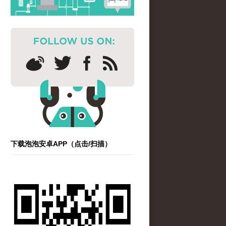
下载泡泡安卓APP（点击/扫描）