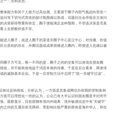
之一：压制反思。
整体能力和其个人能力过高估测。主要源于圈子内部气氛趋向营造一
追问等下切句式营造的探讨氛围难以形成，话题往往会停留在主体问
的决策获得尊重和肯定，圈子便能满足这种预期，不管该决策是否真
看上去那般价值不菲。
能进入圈子，或进入圈子的渠道非圈子中心及泛中心，对传播、价值
区分原则的存在，外圈话题或成果很难进入圈内，即便进入也难以被
同圈子方可见，唯一不同的是，圈子之间的交集可以体现在朋友圈
很低，并不能有效地益于消息本身的传播。于是在后台看来，两者传
成的威胁基本近似。于是一旦管制方法中启用了“统一关键字过滤”，
台后舆论反响很低，分析认为，一方面是其集成网信办前期的管制条例
方面可以理想化一些的认为，公众已有大半认识到朋友圈是半封闭平
项。观察显示，目前群聊有境内外隔离，境外敏感信息中有“关键字”
内之间的互通目前无障碍。受影响比较严重的群体是海外华人，和在