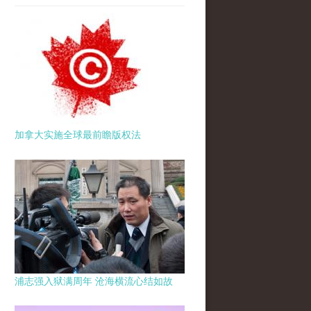
加拿大实施全球最前瞻版权法
浦志强入狱满周年 沧海横流心结如故