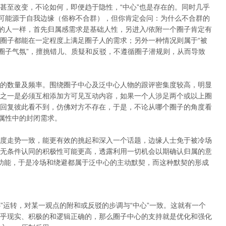
甚至改变，不论如何，即便趋于隐性，“中心”也是存在的。同时几乎
有可能源于自我边缘（俗称不合群），但你肯定会问：为什么不合群的
”的人一样，首先归属感需求是基础人性，另进入/依附一个圈子肯定有
圈子都能在一定程度上满足圈子人的需求；另外一种情况则属于“被
“圈子气氛”，擅挑错儿、质疑和反驳，不遵循圈子潜规则，从而导致
的数量及频率。围绕圈子中心及泛中心人物的跟评密集度较高，明显
之一是必须互相添加方可见互动内容，如果一个人涉足两个或以上圈
回复彼此看不到，仿佛对方不存在，于是，不论从哪个圈子的角度看
子属性中的封闭需求。
度走势一致，能更有效的挑起和深入一个话题，边缘人士免于被冷场
无条件认同的积极性可能更高，透露利用一切机会以期确认归属的意
功能，于是冷场和绕避都属于泛中心的主动默契，而这种默契的形成
心”运转，对某一观点的附和或反驳的步调与“中心”一致。这就有一个
乎现实、积极的和逻辑正确的，那么圈子中心的支持就是优化和强化