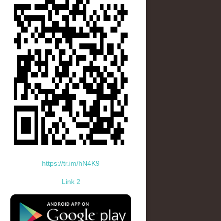
https://tr.im/hN4K9
Link 2
standard-icon-googleplay-app-store.png