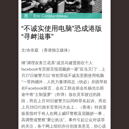
图： Eric Constantineau
“不诚实使用电脑”恐成港版
“寻衅滋事”
文/余依庭 （香港独立媒体）
继”调理农务兰花系“成员马健贤因在个人
facebook专页留言指屈颖妍一家”应当灭门“，上
月27日被警方以”有犯罪或不诚实意图使用电脑
“一罪拘捕外，人民力量谭得志（快必）亦因早前
在Facebook留言，会在工联会前会长杨光出殡
途中将“土制菠萝”（炸弹）放在灵车驶过的路
段，而在上月30日被警方以同样罪名起诉。而在
上月28日行政长官答问大会上，（香港）特首梁
振英指对于有人在网上威吓警察及屈颖妍一事，
高调赞成警察“秉公执法”。事件引起公众对该罪
的关注，各个网上组织亦分别发表意见，担心该