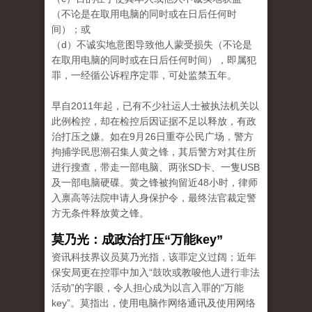
（不论是在取用电脑的同时或在日后任何时
间）；或
（d）不诚实地意图导致他人蒙受损失（不论是
在取用电脑的同时或在日后任何时间），即属犯
罪，一经循公诉程序定罪，可处监禁五年。
早自2011年起，已有不少社运人士被执法机关以
此例检控，却在检控后因证据不足以释放，有政
治打压之嫌。如在9月26日重夺公民广场，警方
拘捕学民思潮召集人黄之锋，其后警方对其住所
进行搜查，带走一部电脑、两张SD卡、一隻USB
及一部电脑硬碟。黄之锋被拘留近48小时，律师
入禀高等法院申请人身保护令，最终法官裁定警
方无条件释放黄之锋。
莫乃光：成政治打压“万能key”
资讯科技界议员莫乃光指，该罪定义过阔；近年
保安局更在控罪中加入“鼓吹或教唆他人进行非法
活动”的字眼，令人担心成为以言入罪的“万能
key”。莫指出，使用电脑作网络通讯及使用网络