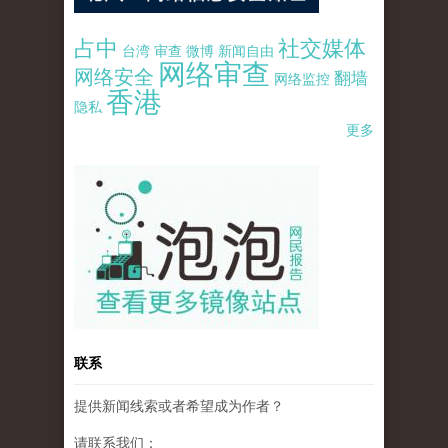
占中
社交媒体
台湾
审查
微博
新闻自由
网络审查
网络安全
翻墙
网络监控
香港
隐私
更多
pao-pao-banner-mirror-site-120814.jpg
联系
提供新闻线索或者希望成为作者？
请联系我们：