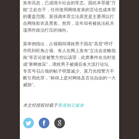
发布讯息，已成现今社会的常态。因此本罪最“万
能”之处在于，任何使用网络发表的言论也成本罪
的覆盖范围。莫强调本罪立法原意是主要用以打
击网络欺诈及黑客。然而，近年却有被执法机关
滥用作政治打压的倾向。
莫举例指出，占领期间谭姓男子因在“高登”呼吁
市民到旺角占领、有人在网上发布“立法会攻略指
南”等言论皆被警方控以该罪，此类事件在当时造
成“寒蝉效应”，谭姓男子被捕后各大流行论坛、
专页号召占领的帖子明显减少。莫乃光指警方不
断引用此罪，“称得上是对网络及言论自由的一大
威胁”。
本文经授权转载于
香港独立媒体