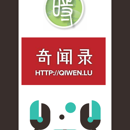
qiwenlu_logo.jpg