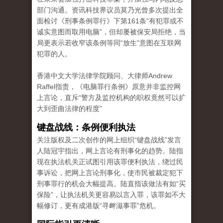
部门沟通。资讯科技界议员莫乃光曾多次提出全
面检讨《刑事条例罪行》下第161条“有犯罪或不
诚实意图而取用电脑”，但却屡被保安局拒绝，当
局更表示若收窄该条例等同“放生”意图在互联网
犯罪的人。
香港中文大学法律学院顾问、大律师Andrew
Raffel指责，《电脑罪行条例》原意并非监控网
上言论，直斥“警方及监控机构的职权竟然可以扩
大到歪曲法律的程度”
键盘战线：条例便利执法
关注版权及二次创作的网上组织“键盘战线”发言
人陆冠宇指出，网上言论有刑事化的趋势。陆指
现在执法机关正试图引用该罪便利执法，绕过民
事诉讼，把网上言论刑事化，使市民被裁定犯下
刑事罪行的机会大幅提高。陆直指该做法有如“买
保险”，让执法机关更容易以言入罪，该罪如不大
幅修订，更有成港版“寻衅滋事罪”危机。