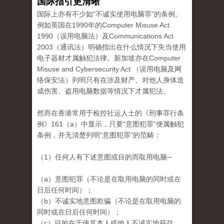
国际指引更清晰
国际上亦有不少如“不诚实使用电脑罪”的条例。
例如英国在1990年的Computer Misuse Act
1990（误用电脑法）及Communications Act
2003（通讯法）明确指出在什么情况下失当使用
电子器材才属触犯法律。新加坡亦在Computer
Misuse and Cybersecurity Act （误用电脑及网
络保安法）列明只有在涉及财产、对他人身体造
成伤害、盗用电脑数据等情况下才属犯法。
然而在香港常用于检控社运人士的《刑事罪行条
例》161（a）中显示，只要“意图犯罪”便属触犯
条例，并无清楚列明“意图犯罪”的范畴：
（1）任何人有下述意图或目的而取用电脑─
（a）意图犯罪（不论是在取用电脑的同时或在
日后任何时间）；
（b）不诚实地意图欺骗（不论是在取用电脑的
同时或在日后任何时间）；
（c）目的在于使其本人或他人不诚实地获益