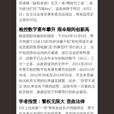
罪成继《版权条例》后又一条“网络廿三条”，成
为政治打压“万能key”。该条例将于明日（6月2
日）在立法会保安事务委员会续议，将就该罪定
义再作讨论。
检控数字逐年攀升 雨伞期间创新高
根据国际特赦组织报告，于2014年11月5日，警
方拘捕了13名13至39岁涉嫌干犯“有犯罪或不诚
实意图而取用电脑”及“刑事恐吓”罪行的人士，当
中包括雨伞运动的示威者。据立法会的资料显
示，此数字已占去年全年的检控数字（50人）三
分一之多。从政府提供的文件中，2011至2013
年警方检控数字实有逐年攀升的趋势；由2011年
34名、2012年39名至2013年55名，可见本罪被
执法机关引用的比率越见频繁。此外，“控罪不成
立”的比率也有下降的趋势，反映市民一旦被执法
机关检控，被裁定犯下刑事罪行的机会极高。
学者指责：警权无限大 歪曲法律
5月上任的新“一哥”警务处处长卢伟聪明言，警方
在未来会加强打击科技罪案，并加强与内地反恐