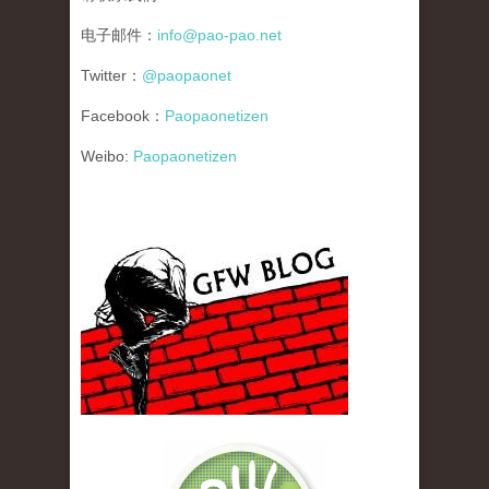
电子邮件：
info@pao-pao.net
Twitter：
@paopaonet
Facebook：
Paopaonetizen
Weibo:
Paopaonetizen
gfw_blog_small.jpg