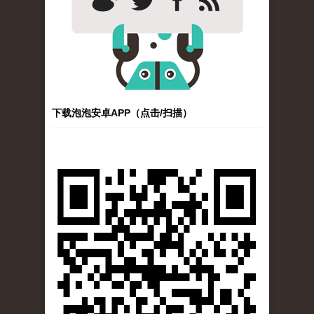
下载泡泡安卓APP（点击/扫描）