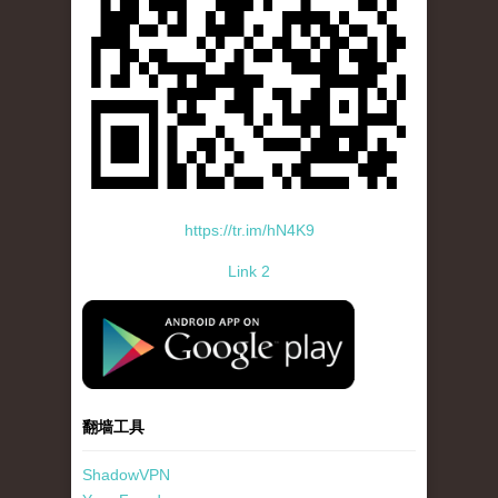
https://tr.im/hN4K9
Link 2
standard-icon-googleplay-app-store.png
翻墙工具
ShadowVPN