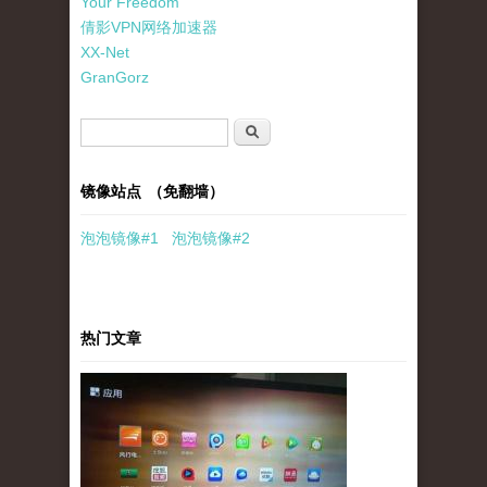
Your Freedom
倩影VPN网络加速器
XX-Net
GranGorz
搜索表单
搜索
镜像站点 （免翻墙）
泡泡
镜像
#1
泡泡
镜像#2
热门文章