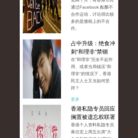
去两个月，有香港市民
通过Facebook 酝酿不
合作运动，讨论得比较
多的是缴税上的不合
作。
占中升级：绝食冲
刺“和理非”禁锢
在“和理非”完全不起作
用、或者当局镇压“和
理非”的情况下，香港
民主人士又当如何坚
持？
更多
香港私隐专员回应
搁置被遗忘权联署
香港个人资料私隐专员
蒋任宏上周五出席"大