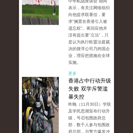
中华私隐座谈会"期间
表示，有关注网络组织
向他提求联署信，要
求"搁置在香港引入被
遗忘权"。蒋回应他并
没有提出要“立法”，只
是认为执行欧盟法庭裁
决的搜寻公司乃跨国企
业，理应把措施在全球
实施。
更多
香港占中行动升级
失败 双学斥警滥
暴失控
昨晚（11月30日）学联
及学民思潮宣布行动升
级，号召包围政府总
部，数千人参与包围政
府总部，与警方爆发冲