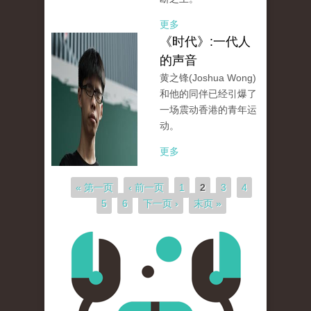
更多
《时代》:一代人
的声音
黄之锋(Joshua Wong)
和他的同伴已经引爆了
一场震动香港的青年运
动。
更多
页面
« 第一页
‹ 前一页
1
2
3
4
5
6
下一页 ›
末页 »