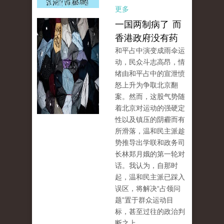
更多
一国两制病了 而
香港政府没有药
和平占中演变成雨伞运
动，民众斗志高昂，情
绪由和平占中的宣泄愤
怒上升为争取北京翻
案。然而，这股气势随
着北京对运动的强硬定
性以及镇压的阴霾而有
所滑落，温和民主派趁
势推导出学联和政务司
长林郑月娥的第一轮对
话。我认为，自那时
起，温和民主派已踩入
误区，将解决“占领问
题”置于群众运动目
标，甚至过往的政治判
断之上。