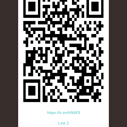
https://tr.im/hN4K9
Link 2