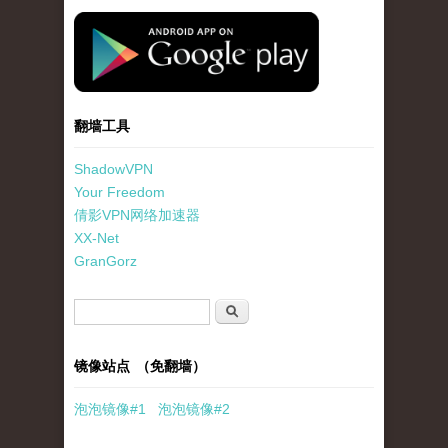
standard-icon-googleplay-app-store.png
翻墙工具
ShadowVPN
Your Freedom
倩影VPN网络加速器
XX-Net
GranGorz
搜索表单
搜索
镜像站点 （免翻墙）
泡泡
镜像
#1
泡泡
镜像#2