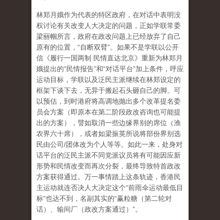
林郑月娥作为代表的特区政府，在对话中表明没
权讨论有关改变人大决定的问题，正如学联常委
梁丽帼所言，政府在政改问题上已经放弃了自己
原有的位置，“自断双臂”。如果不是学联以公开
信《履行一国两制 民情直达北京》重新为林郑月
娥提出的“民情报告”和“对话平台”加上条件，呼应
运动目标，学联以及泛民主派继续在林郑设定的
框架下谈下去，无异于搬起石头砸自己的脚。可
以预估，到时港府将高调地抛出多个改革提名委
员会方案（即原本在第二阶段政改咨询也可能提
出的方案），譬如取消一些边缘界别的席位（渔
农界六十席），或者如梁振英所说将部份界别选
民由公司/团体改为个人等等。如此一来，处身对
话平台的泛民主派不同党派议员将有可能因应新
形势和民情改变而再次分裂，最终导致特首政改
方案获得通过。万一事情踏上这条轨迹，香港民
主运动就连否决人大决定这个“前雨伞运动最低目
标”也达不到，名副其实的“赢粒糖（第二轮对
话）、输间厂（政改方案通过）”。