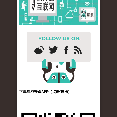
下载泡泡安卓APP（点击/扫描）