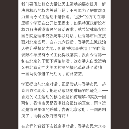
我们要借助群众力量让民主运动的层次提升，解
决最核心的权力关系问题，不可能为了解散群众
力量而令民主运动不进反退。“提升”的方向在哪
里呢？学联在公开信里提出，如果特区政府没有
权力解决香港市民的政治诉求，就希望林郑安排
国务院总理李克强与学联对话，让香港市民直接
面对北京当局。自八九六四后，香港民主派政治
人物几乎禁足内地，但是“香港事香港了”的自我
设限不单没有令民主化得以落实，反而令香港一
制在北京的干预下濒临崩溃，这次港人自发运动
又被北京定性为美国控制的颜色革命甚至港独，
一国两制像进了死胡同，前路茫茫。
学联提出与北京对话，正是尝试与香港市民一起
直面政治现实，把运动放到更准确的轨迹之上──
香港的民主运动的核心正是如何理解和实践一国
两制。香港市民是香港社会最好的医生，雨伞运
动是市民集体的呼喊，告诉北京政府：一国两制
病了，而特区政府没有药！
在这样的背景下实践京港对话，香港市民大众会