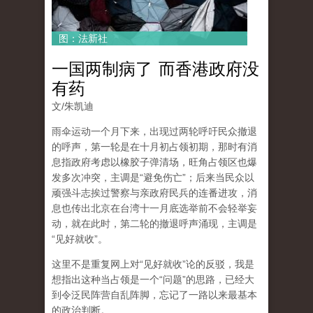
图：法新社
一国两制病了 而香港政府没
有药
文/朱凯迪
雨伞运动一个月下来，出现过两轮呼吁民众撤退
的呼声，第一轮是在十月初占领初期，那时有消
息指政府考虑以橡胶子弹清场，旺角占领区也爆
发多次冲突，主调是“避免伤亡”；后来当民众以
顽强斗志挨过警察与亲政府民兵的连番进攻，消
息也传出北京在台湾十一月底选举前不会轻举妄
动，就在此时，第二轮的撤退呼声涌现，主调是
“见好就收”。
这里不是重复网上对“见好就收”论的反驳，我是
想指出这种当占领是一个“问题”的思路，已经大
到令泛民阵营自乱阵脚，忘记了一路以来最基本
的政治判断。