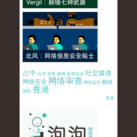
占中
社交媒体
台湾
审查
微博
新闻自由
网络审查
网络安全
翻墙
网络监控
香港
隐私
更多
pao-pao-banner-mirror-site-120814.jpg