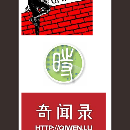
qiwenlu_logo.jpg