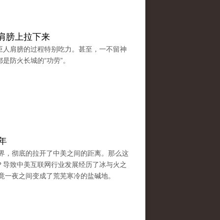
肩膀上拉下来
巨人肩膀的过程特别吃力。甚至，一不留神
是防火长城的“功劳”。
年
汉界，彻底的拉开了中美之间的距离。那么这
？导致中美互联网行业发展经历了冰与火之
境竟一夜之间变成了荒芜寒冷的盐碱地。