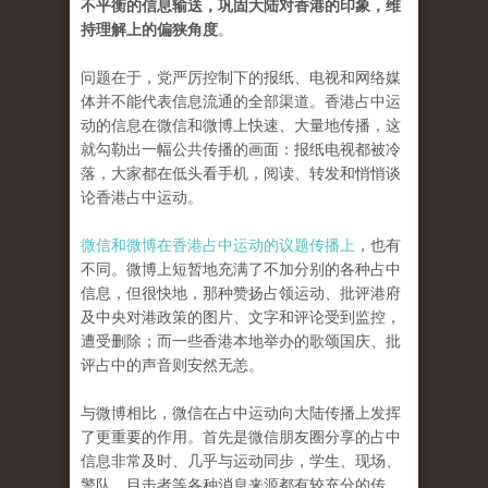
不平衡的信息输送，巩固大陆对香港的印象，维
持理解上的偏狭角度
。
问题在于，党严厉控制下的报纸、电视和网络媒
体并不能代表信息流通的全部渠道。香港占中运
动的信息在微信和微博上快速、大量地传播，这
就勾勒出一幅公共传播的画面：报纸电视都被冷
落，大家都在低头看手机，阅读、转发和悄悄谈
论香港占中运动。
微信和微博在香港占中运动的议题传播上
，也有
不同。微博上短暂地充满了不加分别的各种占中
信息，但很快地，那种赞扬占领运动、批评港府
及中央对港政策的图片、文字和评论受到监控，
遭受删除；而一些香港本地举办的歌颂国庆、批
评占中的声音则安然无恙。
与微博相比，微信在占中运动向大陆传播上发挥
了更重要的作用。首先是微信朋友圈分享的占中
信息非常及时、几乎与运动同步，学生、现场、
警队、目击者等各种消息来源都有较充分的传