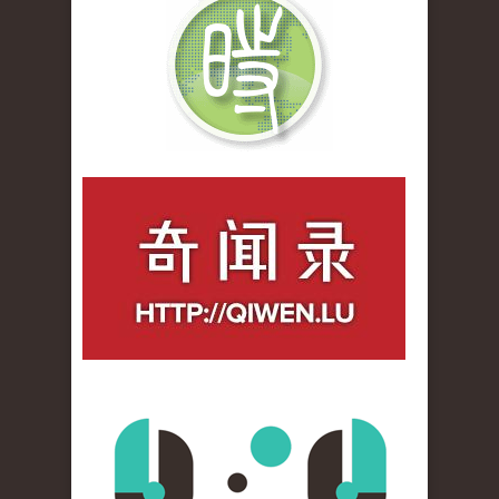
qiwenlu_logo.jpg