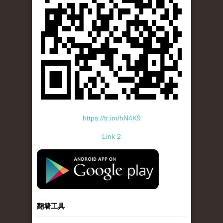
https://tr.im/hN4K9
Link 2
standard-icon-googleplay-app-store.png
翻墙工具