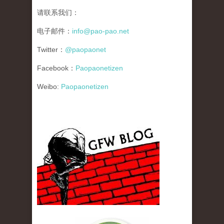
请联系我们：
电子邮件：
info@pao-pao.net
Twitter：
@paopaonet
Facebook：
Paopaonetizen
Weibo:
Paopaonetizen
gfw_blog_small.jpg