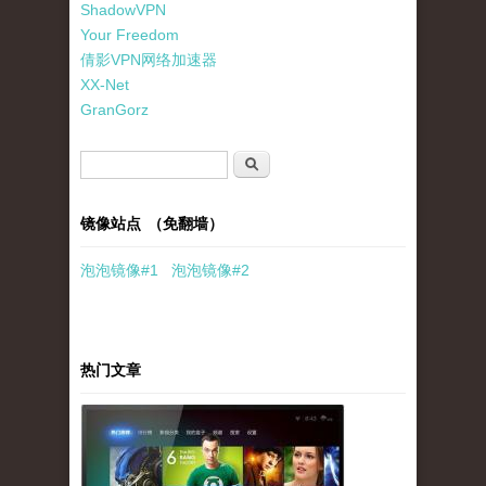
ShadowVPN
Your Freedom
倩影VPN网络加速器
XX-Net
GranGorz
搜索表单
搜索
镜像站点 （免翻墙）
泡泡
镜像
#1
泡泡
镜像#2
热门文章