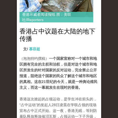
香港示威者阅读报纸 图：美联
社/Reporters
香港占中议题在大陆的地下
传播
文/
慕容超
（泡泡特约撰稿）
一个国家宣称对一个城市和地
区拥有完全的主权和治权，但是对这个城市和地
区所发生的针对国家的反对运动，完全禁止公开
报道，阻绝这个国家的民众了解这个城市和地区
的真相。这在21世纪的今天，就是一种舆论殖民
主义，而这一幕就发生在现时的香港。
香港这次掀起的占领运动，是学生冲在前头的，
“占中运动”的发起人28日凌晨在学联占领的现场
宣布占中正式开始。这一夜，香港无眠，等到防
暴队释放释放催泪瓦斯，占领运动一下子升级，