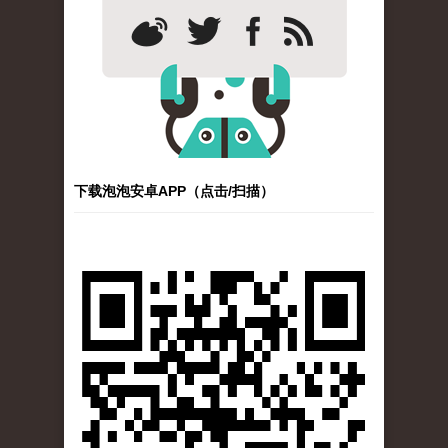
下载泡泡安卓APP（点击/扫描）