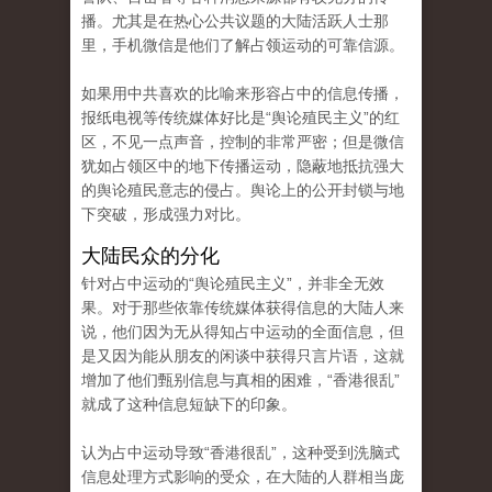
播。尤其是在热心公共议题的大陆活跃人士那
里，手机微信是他们了解占领运动的可靠信源。
如果用中共喜欢的比喻来形容占中的信息传播，
报纸电视等传统媒体好比是“舆论殖民主义”的红
区，不见一点声音，控制的非常严密；但是微信
犹如占领区中的地下传播运动，隐蔽地抵抗强大
的舆论殖民意志的侵占。舆论上的公开封锁与地
下突破，形成强力对比。
大陆民众的分化
针对占中运动的“舆论殖民主义”，并非全无效
果。对于那些依靠传统媒体获得信息的大陆人来
说，他们因为无从得知占中运动的全面信息，但
是又因为能从朋友的闲谈中获得只言片语，这就
增加了他们甄别信息与真相的困难，“香港很乱”
就成了这种信息短缺下的印象。
认为占中运动导致“香港很乱”，这种受到洗脑式
信息处理方式影响的受众，在大陆的人群相当庞