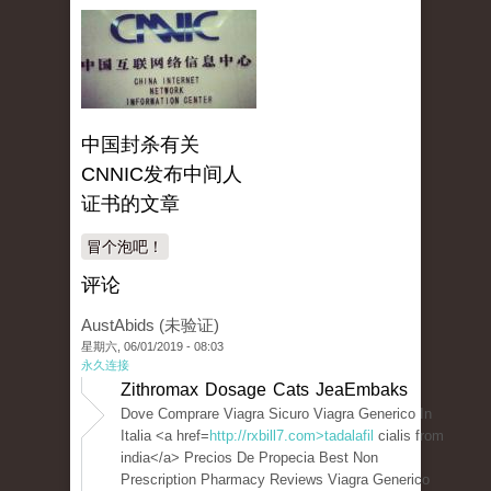
中国封杀有关
CNNIC发布中间人
证书的文章
冒个泡吧！
评论
AustAbids (未验证)
星期六, 06/01/2019 - 08:03
永久连接
Zithromax Dosage Cats JeaEmbaks
Dove Comprare Viagra Sicuro Viagra Generico In
Italia <a href=
http://rxbill7.com>tadalafil
cialis from
india</a> Precios De Propecia Best Non
Prescription Pharmacy Reviews Viagra Generico