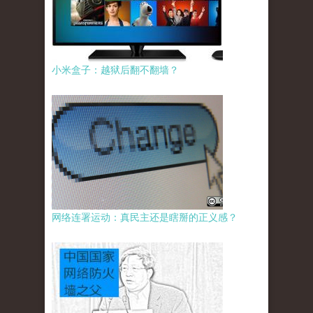
小米盒子：越狱后翻不翻墙？
网络连署运动：真民主还是瞎掰的正义感？