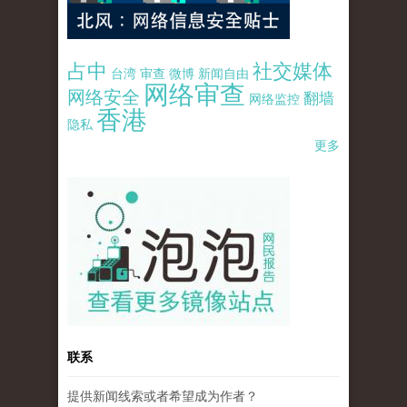
占中
社交媒体
台湾
审查
微博
新闻自由
网络审查
网络安全
翻墙
网络监控
香港
隐私
更多
pao-pao-banner-mirror-site-120814.jpg
联系
提供新闻线索或者希望成为作者？