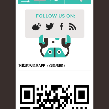
下载泡泡安卓APP（点击/扫描）