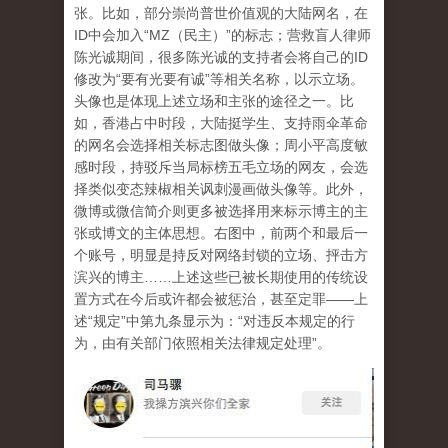
张。比如，部分崇尚普世价值观的大陆网名，在
ID中会加入“MZ（民主）”的标志；营救盲人律师
陈光诚期间，很多陈光诚的支持者会将自己的ID
修改为“要有光要有诚”等相关名称，以示立场。
头像也是体现上述立场和主张的途径之一。比
如，香港占中时段，大陆挺学生、支持雨伞革命
的网名会选择相关标志图做头像；周小平高度敏
感时段，持驳斥当局标榜五毛立场的网友，会选
择类似变态辣椒相关讽刺漫画做头像等。此外，
微博或微信简介则更多被选择用来标示博主的主
张或博文的主体思想。右图中，前两个和最后一
个账号，明显是持反对网络封锁的立场、抨击方
滨兴的博主……上述这些已被长期使用的传统设
置方式在今后或许都会被惩治，甚至定罪——上
述“规定”中第九条显示为：“对违反本规定的行
为，由有关部门依照相关法律规定处理”。