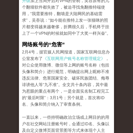
升级
加上当局开启对VPN的管制，吴吞原有的几
个翻墙软件都失效了，被迫寻找免翻推特端使
用，“我需要推特，翻墙是大陆网民的基础需
求”，吴吞说：“如今能在推特上发一张猫咪的照
片都变得越来越奢侈，折腾很久后，手机终于挂
上了一个VPN的时候就如同中了大奖一样兴奋”。
网络账号的“危害”
2月4号，据官媒人民网报道，国家互联网信息办
公室发布了
《互联网用户账号名称管理规定》
，
对公众使用微博、微信等上网的账号名称（包括
头像和简介）进行规范，明确提出网上昵称不准
违反法律、危害国家安全、破坏民族团结、侮辱
诽谤他人等“九不准”。全文共十条内容，其中最
为惹眼的重点有两个，一是全面实名制工程完工
的“最后时限”：3月1号；另个就是，首次将ID
名、头像和简介纳入了审查条例。
一直以来，一些持明确政治立场或上网目的的用
户在社交网站注册账号时，会通过ID名、头像以
及自定义微博页面背景图等方式来体现个人主