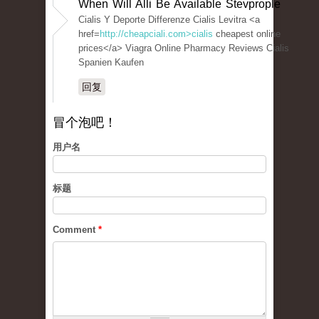
When Will Alli Be Available Stevprople
Cialis Y Deporte Differenze Cialis Levitra <a
href=
http://cheapciali.com>cialis
cheapest online
prices</a> Viagra Online Pharmacy Reviews Cialis
Spanien Kaufen
回复
冒个泡吧！
用户名
标题
Comment
*