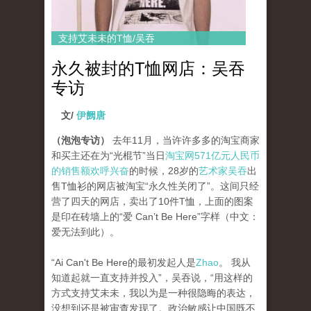
支持艾未未的T恤/吴吞
永久被封的T恤网店：吴吞
专访
文/
伊阙唐
（泡泡专访）
去年11月，当许许多多的淘宝商家
和买主还在为“光棍节”当日
淘宝网571亿元人民币
的销售额欢呼兴奋
的时候，28岁的
艺术家吴吞
出
售T恤衫的网店被淘宝“永久性关闭了”。这间只经
营了四天的网店，卖出了10件T恤，上面的图案
是印在砖墙上的“爱 Can’t Be Here”字样（中文：
爱无法到此）。
“Ai Can't Be Here的最初发起人是
Zhao
。 我从
知道起就一直支持并投入”，吴吞说，“用这样的
方式支持艾未未，我以为是一种很隐晦的表达，
没想到还是被审查发现了。政治敏感让中国既不