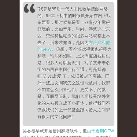
“我算是85后一代人中比较早接触网络
的。99年上初中的时候就开始在网上找
东西看，那时候都是看一些青少年觉得
好玩的，比如音乐、时尚、游戏这些东
西。突然稀里糊涂的很多网站就都上不
去了，后来才知道，是因为
方滨兴和他
的GFW
。你想，看个游戏视频也得费力
翻墙，谁能不烦呢。上次淘宝店被封也
是，很多人可以意识到，写了艾未未名
字的东西在中国会行不通，可是我都
把‘艾’改成‘爱’了，依旧被封了店铺。国
外一些朋友问我怎么这也能被封，我都
不知道怎么回答他们。更受不了的就
是，互联网管制让我们长期接受墙外文
化的人被孤立成了小群体，使得我们不
仅跟我们的上一代甚至跟同龄人之间都
有很大的文化间隔”。
吴吞很早就开始使用翻墙软件，但
由于近期GFW