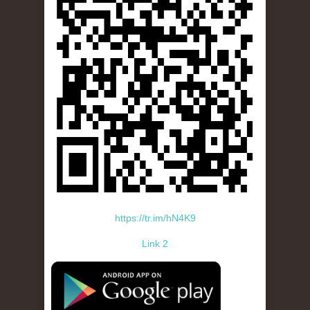
https://tr.im/hN4K9
Link 2
standard-icon-googleplay-app-store.png