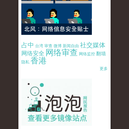
占中
社交媒体
台湾
审查
微博
新闻自由
网络审查
网络安全
翻墙
网络监控
香港
隐私
更多
pao-pao-banner-mirror-site-120814.jpg