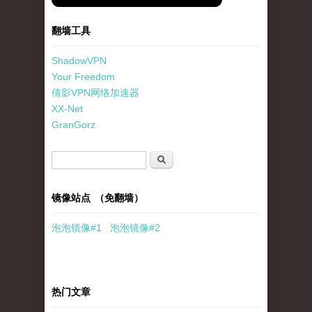
翻墙工具
ShadowVPN
Your Freedom
倩影VPN网络加速器
XX-Net
GranGorz
搜索表单
搜索
镜像站点 （免翻墙）
泡泡
镜像
#1
泡泡
镜像#2
热门文章