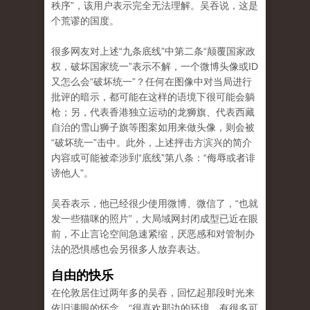
秩序”，该用户表示完全无法理解。吴吞说，这是
个荒谬的国度。
很多网友对上述“九条底线”中第二条“颠覆国家政
权，破坏国家统一”表示不解，一个微博头像或ID
又怎么会“破坏统一”？任何在图像中对当局进行
批评的暗示，都可能在这样的语境下很可能会躺
枪；另，代表香港独立运动的龙狮旗、代表西藏
自治的雪山狮子旗等图案如用来做头像，则会被
“破坏统一”击中。此外，上述抨击方滨兴的简介
内容或可能被牵涉到“底线”第八条：“侮辱或者诽
谤他人”。
吴吞表示，他已经很少使用微博、微信了，“也就
发一些猫咪的照片”，大局域网封闭成型已近在眼
前，不止言论空间急速紧缩，厌恶感和对管制办
法的恐惧感也会另很多人放弃表达。
自由的快乐
在伦敦居住过两年多的吴吞，回忆起那段时光来
依旧满眼的怀念，“很喜欢那边的环境，有很多可