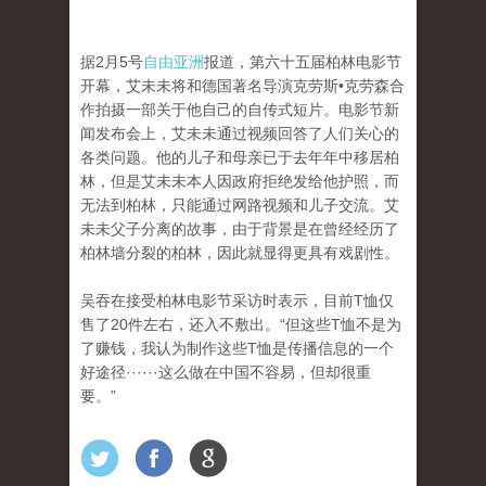
据2月5号
自由亚洲
报道，第六十五届柏林电影节
开幕，艾未未将和德国著名导演克劳斯•克劳森合
作拍摄一部关于他自己的自传式短片。电影节新
闻发布会上，艾未未通过视频回答了人们关心的
各类问题。他的儿子和母亲已于去年年中移居柏
林，但是艾未未本人因政府拒绝发给他护照，而
无法到柏林，只能通过网路视频和儿子交流。艾
未未父子分离的故事，由于背景是在曾经经历了
柏林墙分裂的柏林，因此就显得更具有戏剧性。
吴吞在接受柏林电影节采访时表示，目前T恤仅
售了20件左右，还入不敷出。“但这些T恤不是为
了赚钱，我认为制作这些T恤是传播信息的一个
好途径······这么做在中国不容易，但却很重
要。”