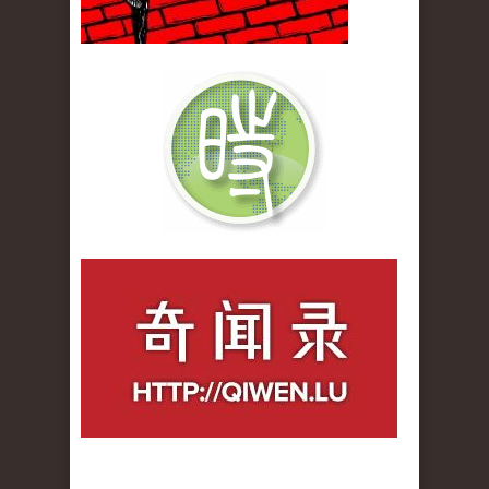
qiwenlu_logo.jpg