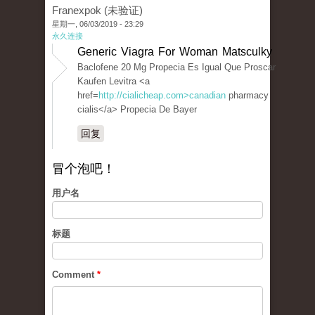
Franexpok (未验证)
星期一, 06/03/2019 - 23:29
永久连接
Generic Viagra For Woman Matsculky
Baclofene 20 Mg Propecia Es Igual Que Proscar
Kaufen Levitra <a
href=
http://cialicheap.com>canadian
pharmacy
cialis</a> Propecia De Bayer
回复
冒个泡吧！
用户名
标题
Comment
*