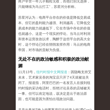
商户辛苦一年几乎颗粒无收，而他们别无选择，
只能继续为马云打工”，苏星河分析称。
苏星河认为：电商平台存在的价值是降低交易成
本。但它的盈利能力越强、利润越高，它降低交
易成本的能力就越低下，它在市场中存在的价值
也就越小。这是一个现实的悖论。当马云对利润
和资本运营孜孜以求，陶醉于这些平台的高大全
时，这个悖论已经在悄悄发挥作用：马云的电商
帝国，对市场的贡献为负值。
无处不在的政治敏感和积极的政治献
媚
11月13号，
纽约时报中文网报道
：因隐晦支持艾
未未，艺术家吴吞的淘宝店只开了4天就被迫关
闭了。报道指，阿里巴巴的一名发言人在接到纽
约时报的采访电话时，拒绝讨论吴吞的店铺被关
一事。但可以肯定地说，该决定是出于政治原
因，也可能是因为害怕出现政治问题。
吴吞出售的T恤上的图案是印在砖墙上的“爱Can’t