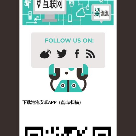
下载泡泡安卓APP（点击/扫描）