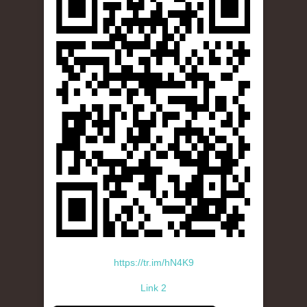
https://tr.im/hN4K9
Link 2