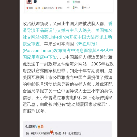
政治献媚频现，又何止中国大陆被洗脑人群。
香
港导演王晶高调与支撑占中艺人绝交
、
美国知名
社交网站领英LinkedIn为开拓中国大陆市场主动
接受审查
、苹果公司本周因
《热血时报》
(Passion Times)发布挺占中消息而将其APP从中
国应用商店中下架
……中国新闻人师涛因通过雅
虎发送了一封政府文件给海外网站，2005年被政
府控以窃露国家机密罪，判处十年有期徒刑。是
美国互联网上市公司雅虎向中国当局提供了师涛
的电邮帐号活动信息导致他被捕入狱，雅虎还配
合当局举报了另一位中国异议人士王小宁的类似
信息。王小宁曾通过雅虎电邮和网上论坛传播民
运讯息，由此被判犯有“煽动颠覆国家政权罪”，
而服刑10年。