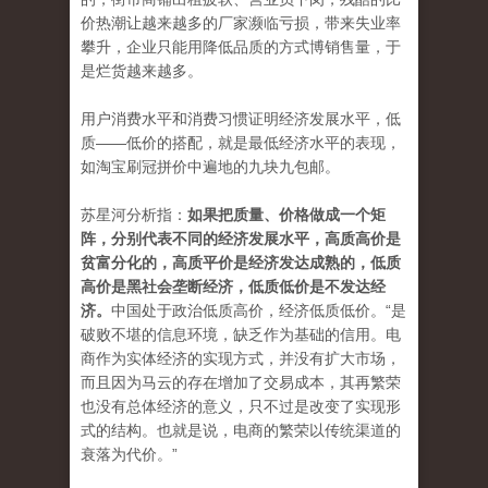
价热潮让越来越多的厂家濒临亏损，带来失业率
攀升，企业只能用降低品质的方式博销售量，于
是烂货越来越多。
用户消费水平和消费习惯证明经济发展水平，低
质——低价的搭配，就是最低经济水平的表现，
如淘宝刷冠拼价中遍地的九块九包邮。
苏星河分析指：
如果把质量、价格做成一个矩
阵，分别代表不同的经济发展水平，高质高价是
贫富分化的，高质平价是经济发达成熟的，低质
高价是黑社会垄断经济，低质低价是不发达经
济。
中国处于政治低质高价，经济低质低价。“是
破败不堪的信息环境，缺乏作为基础的信用。电
商作为实体经济的实现方式，并没有扩大市场，
而且因为马云的存在增加了交易成本，其再繁荣
也没有总体经济的意义，只不过是改变了实现形
式的结构。也就是说，电商的繁荣以传统渠道的
衰落为代价。”