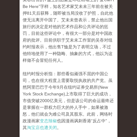
Be Here”字样，知名艺术家艾未未三年前在被关
押81天后获释，随即被当局没收了护照，自此他
便无法离开中国了。艾未未曾表示，禁止他出国
旅行的决定是对他的艺术作品和公共评论的惩
罚，目前这些评论中，有很大一部分是对中国政
府的批评。目前供职于艾未未工作室的吴吞对纽
约时报表示，他出售T恤是为了表明立场，不过
他特地使用了一种隐晦、抽象的方式，他以为这
样做不会冒犯任何人。
纽约时报分析指：那些看似顽强不屈的中国公
司，也在很大程度上需要取悦执政的共产党。虽
然阿里巴巴于今年9月在纽约证券交易所(New
York Stock Exchange)上市取得了巨大的成功，
市值突破2000亿美元，但是该公司的命运最终还
是掌握在一群权力巨大的外人手中，如果被激
怒，他们就会为难公司及其股东。此前，网络时
政漫画家
变态辣椒
也因漫画讽刺香港“反占中”，
其
淘宝店也遭关闭
。