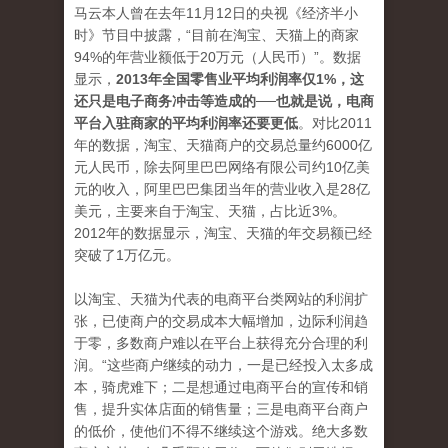
马云本人曾在去年11月12日的央视《经济半小
时》节目中披露，“目前在淘宝、天猫上的商家
94%的年营业额低于20万元（人民币）”。数据
显示，
2013年全国零售业平均利润率仅1%，这
还只是电子商务冲击等造成的──也就是说，电商
平台入驻商家的平均利润率还要更低
。对比2011
年的数据，淘宝、天猫商户的交易总量约6000亿
元人民币，除去阿里巴巴网络有限公司约10亿美
元的收入，阿里巴巴集团当年的营业收入是28亿
美元，主要来自于淘宝、天猫，占比近3%。
2012年的数据显示，淘宝、天猫的年交易额已经
突破了1万亿元。
以淘宝、天猫为代表的电商平台类网站的利润扩
张，已使商户的交易成本大幅增加，边际利润趋
于零，多数商户难以在平台上获得充分合理的利
润。“这些商户继续的动力，一是已经投入太多成
本，骑虎难下；二是想通过电商平台的宣传和销
售，提升实体店面的销售量；三是电商平台商户
的低价，使他们不得不继续这个游戏。绝大多数