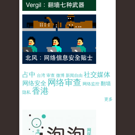
占中
社交媒体
台湾
审查
微博
新闻自由
网络审查
网络安全
翻墙
网络监控
香港
隐私
更多
pao-pao-banner-mirror-site-120814.jpg