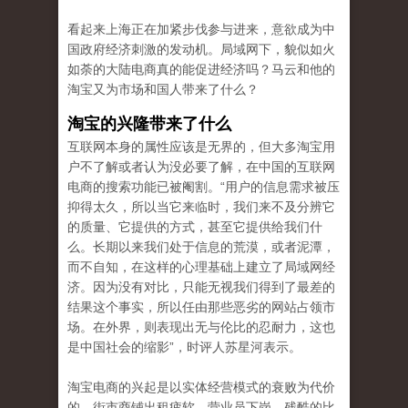
看起来上海正在加紧步伐参与进来，意欲成为中
国政府经济刺激的发动机。局域网下，貌似如火
如荼的大陆电商真的能促进经济吗？马云和他的
淘宝又为市场和国人带来了什么？
淘宝的兴隆带来了什么
互联网本身的属性应该是无界的，但大多淘宝用
户不了解或者认为没必要了解，在中国的互联网
电商的搜索功能已被阉割。“用户的信息需求被压
抑得太久，所以当它来临时，我们来不及分辨它
的质量、它提供的方式，甚至它提供给我们什
么。长期以来我们处于信息的荒漠，或者泥潭，
而不自知，在这样的心理基础上建立了局域网经
济。因为没有对比，只能无视我们得到了最差的
结果这个事实，所以任由那些恶劣的网站占领市
场。在外界，则表现出无与伦比的忍耐力，这也
是中国社会的缩影”，时评人苏星河表示。
淘宝电商的兴起是以实体经营模式的衰败为代价
的，街市商铺出租疲软、营业员下岗，残酷的比