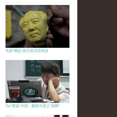
毛派“崛起”的只是话语泡沫
Tor“重返”中国：翻墙与进入“深网”