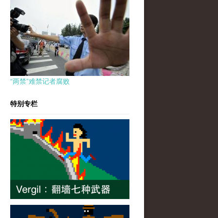
“两禁”难禁记者腐败
特别专栏