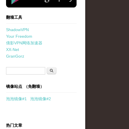
翻墙工具
ShadowVPN
Your Freedom
倩影VPN网络加速器
XX-Net
GranGorz
搜索表单
搜索
镜像站点 （免翻墙）
泡泡
镜像
#1
泡泡
镜像#2
热门文章