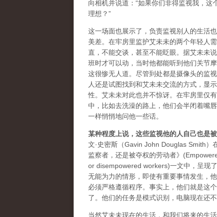
向相机并说道：“如果你们非得监视我，这
理想？”
这一场面也展示了，负责监视别人的生活也
美差。在牢房里监护艾未未的两个年轻人需
直，不能交谈，甚至不能眨眼。据艾未未说
班时才可以动，当时他都能听到他们关节摩
这很惨无人道。尽管到处都是摄像头的监视
人还是试图找到和艾未未交流的方式，显示
性。艾未未对此也并不惊讶。在牢房里仅有
中，比如去洗澡的路上，他们会半闭着嘴唇
一样悄悄地问他一些话。
某种程度上说，这些监视他的人自己也是被
文·史密斯（Gavin John Douglas Smi
监察者，还是被夺权的劳动者》(Empowered 
or disempowered workers
无能为力的情形，即使有重要事情发生，他
必须严格遵循程序。事实上，他们就是这个
了。他们的任务是模式识别，电脑现在还不
当然艾未未现在的生活，和我们将来的生活