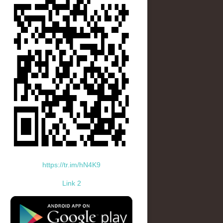
https://tr.im/hN4K9
Link 2
standard-icon-googleplay-app-store.png