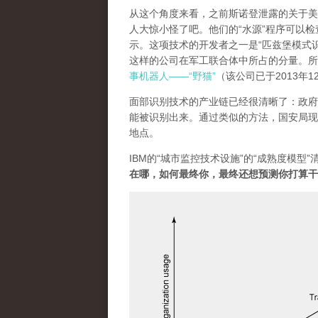
从这个角度来看，之前斯诺登泄露的关于美国
人大惊小怪了吧。他们的“水源”程序可以
示。这项技术的开发者之一是“匹兹堡模式识别”
这样的公司在军工联合体中所占的分量。所
事机器人——“野猫”
（该公司已于2013年
面部识别技术的产业链已经很清晰了：政府
能被识别出来。通过类似的方法，国安局现
地点。
IBM的“城市监控技术设施”的“成熟度模
在哪，如何最终你，最终还想预测你打算干
1_l67wvc3bttw0afbawxwbma.pn