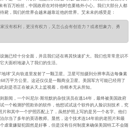
未未有百万粉丝，中国政府在对待他时也要格外小心。我们大部分人都
待毙，我们的世界会越来越靠近他的世界。艾未未的感受是：
国家没有权利，更没有权力，又怎么会有创造力？或者想象力、勇
设施已经十分全面，并且我们还在将其快速扩大。我们也常常意识不
它大面积地渗入了我们的生活。
字地球”又向轨道里发射了一颗卫星。卫星可拍摄到分辨率高达每像素
达68万平方公里。这还仅仅是一颗商业卫星。美国军方可能已经用了
此刻是否正在被从天上监视着，你根本无从所知。
则新闻，一个叫尼尔·斯坦默的杂技演员在逃14年，最终被美国政府
试一个检测护照欺诈的软件，他想试试这个软件的人脸识别技术，究
的照片和其中一个护照匹配上了，虽然护照上写的是另一个名字。他们
泊尔当了多年的英语教师。显然，这个技术连14年前的老照片和最
个虐童嫌疑犯固然是好事，但是没有任何制度来确保美国特工不会随