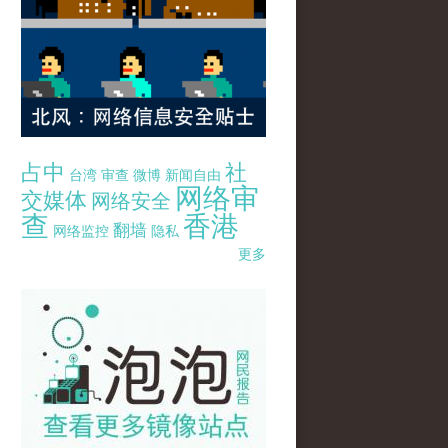
占中
社
台湾
审查
微博
新闻自由
网络审
交媒体
网络安全
查
香港
翻墙
网络监控
隐私
更多
pao-pao-banner-mirror-site-120814.jpg