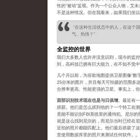
性的“被动”监视。作为一个公众人物，艾
不是这种情况。但在我看来，如果我们坐以
“在这种生活状态中的人，在这个
气、热情？”
全监控的世界
我们大多数人也许并没意识到，现今的监控
到，高科技已拥有巨大能力，在不知不觉中
几个月以前，为谷歌地图提供卫星图像“数
25分米的图片，并且每天可拍摄的范围多
分辨率更高、性能更强的卫星。事实上，你
面部识别技术现在也是与日俱增
。最近有一
抓获。他们是怎么抓到他的？一个特工在测
竟能不能识别FBI系统里的通缉犯。尼尔
就是这么找到尼尔的，而尼尔当时已经在尼
近拍的照片都能匹配上。他们最后抓获了这
意使用数据库里的照片来测试任何软件。。