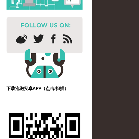
下载泡泡安卓APP（点击/扫描）