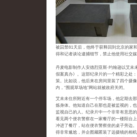
被囚禁81天后，他终于获释回到北京的家
得和记者谈论逮捕细节，禁止他使用社交媒
丹麦电影制作人安德烈亚斯·约翰逊以艾未
假案真办》。这部纪录片的一个精彩之处：
策。比如说，他后来在房间里装了四个摄像
内，“围观草场地”网站就被政府关闭。
艾未未住所附近有一个停车场，他定期去那
炼身体。他知道自己在那也是被监视的，也
监视自己的人。纪录片中一个非常有意思的
看见两个便衣警察在一家餐厅的一楼阳台上
冲进了餐厅，站在便衣警察坐的桌子旁边。
得非常尴尬，并企图藏匿装了远摄镜的相机