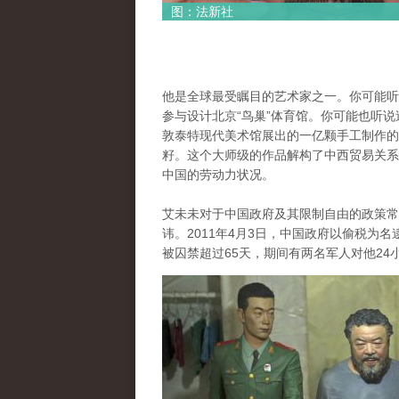
图：法新社
他是全球最受瞩目的艺术家之一。你可能听
参与设计北京“鸟巢”体育馆。你可能也听说
敦泰特现代美术馆展出的一亿颗手工制作的
籽。这个大师级的作品解构了中西贸易关系
中国的劳动力状况。
艾未未对于中国政府及其限制自由的政策常
讳。2011年4月3日，中国政府以偷税为名
被囚禁超过65天，期间有两名军人对他2