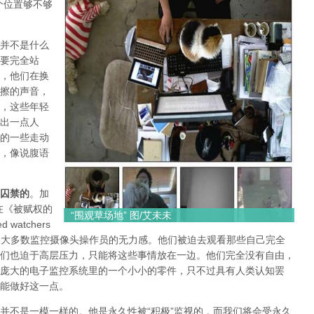
个位置够不够
并不是什么
要完全站
，他们在换
擦的声音，
，这些年轻
出一点人
的一些走动
，像说腹语
囚禁的
。加
th）在《被赋权的
“围观草场地” 图/艾未未
watchers
)一文中，呈现了大多数监控摄像头操作员的无力感。他们被迫去观看那些自己完全
们也迫于高层压力，只能将这些事情放在一边。他们完全没有自由，
庞大的电子监控系统里的一个小小的零件，只不过具有人类认知罢
能做好这一点。
并不是一模一样的。他是永久性被“积极”监视的，而我们将会受永久