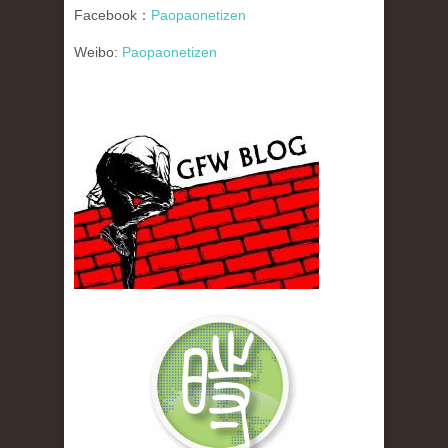
Facebook：
Paopaonetizen
Weibo:
Paopaonetizen
gfw_blog_small.jpg