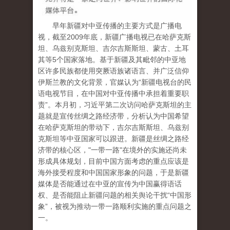
早年新疆对中亚传播的主要方式是广播电
视，截至2009年底，新疆广播电视已在哈萨克斯
坦、乌兹别克斯坦、吉尔吉斯斯坦、蒙古、土耳
其等5个国家落地。基于新疆及其毗邻的中亚地
区许多民族都使用突厥语族诸语言、并广泛信仰
伊斯兰教的文化背景，官媒认为“新疆电视台的民
语电视节目，在中国对中亚传播中承担着重要职
责”。本月初，习近平第二次访问哈萨克斯坦的主
题就是宣传丝绸之路经济带，分析认为中国希望
在哈萨克斯坦的带动下，吉尔吉斯斯坦、乌兹别
克斯坦等中亚国家可以跟进。新疆是丝绸之路经
济带的核心区，"一带一路"在境外的实施还尚未
形成具体规划，目前中国方面考虑的重点应该是
海外接受程度和中国国家形象的问题，于是新疆
媒体是否能通过在中亚的宣传为中国赢得语话
权、是否能阻止新疆问题的相关舆论干扰“中国形
象”，被视为推动一带一路顺利实施的重点问题之
一。