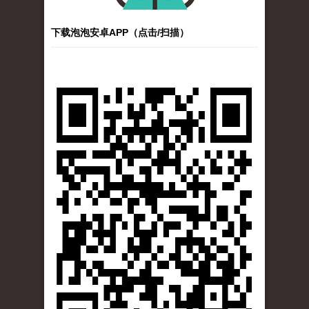
下载泡泡安卓APP（点击/扫描）