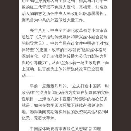
胡主编也身居知名自由派之列，但其与习近平一
致的红二代背景不免惹人遐想，其祖辈、知名政
治人物胡愈之历任中央人民政府出版总署署长，
据悉曾为中共的外宣做过大量工作。
去年八月，中央全面深化改革领导小组审议
通过了《关于推动传统媒体和新兴媒体融合发展
的指导意见》。中共当局在该文件中明确了对“媒
体转型”的态度：改革的目标就要“适应媒体格局
深刻变化、提升主流媒体传播力公信力影响力和
舆论引导能力”，从而也预示着一场由政府自上而
上驱动、以官媒为主体的新媒体改革已全面启
动……
早前一度轰轰烈烈的、“立志打造中国第一时
政品牌”的澎湃新闻已确信为党宣在新媒体的实验
性项目，上海地方及中宣部门给澎湃的核心任务
就是：如何在数字阅读环境下继续占领舆论阵
地。澎湃新闻初期落实到位的投资就高达3亿到4
亿元，无疑大手笔。
中国媒体既要看审查脸色又想喊“新闻理