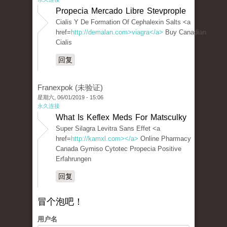
Propecia Mercado Libre Stevprople
Cialis Y De Formation Of Cephalexin Salts <a
href=
http://demalan.com>viagra</a>
Buy Canadian
Cialis
回复
Franexpok (未验证)
星期六, 06/01/2019 - 15:06
永久连接
What Is Keflex Meds For Matsculky
Super Silagra Levitra Sans Effet <a
href=
http://kamxl.com></a>
Online Pharmacy
Canada Gymiso Cytotec Propecia Positive
Erfahrungen
回复
冒个泡吧！
用户名