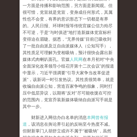
一方面是传播和影响范围，另方面是新闻观。但
很可惜，党宣就是党宣，变身成任何形式，其属
性也不会变，有界的意识形态下一切都是有界
的。人民日报、环球时报等传统官媒公信力殆尽
不可逆，于是“与时俱进”地打造新媒体党宣标杆
变得迫在眉睫。据悉，“无界传媒”目前已吸收到
了一批自由派及泛自由派媒体人（公知写手），
其性质足可理解为变相吸纳，预计很快会露出新
媒体式肉喇叭面孔。官媒
人民网
在本月初对“中央
全面深化改革领导小组召开第十二次会议”的报道
中显示，习近平强调要“引导大家争当改革促进
派”，该新词一时引发热议。其性质很简单，就是
收编自由派公知，营造百家争鸣的假象，同时打
压中低层异议，以期将“反对”尽可能收拢在可控
的范围内，党宣乔装新媒体吸纳自由派写手就是
其中一步。
财新进入网信办白名单的消息
本网曾有报
道
，该消息在舆论界引起的反响至今热度不减。
但财新掌门人胡舒立或许不属于“被吸纳”，虽然