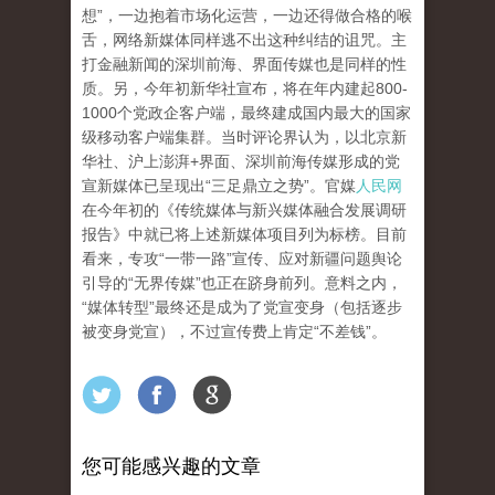
想”，一边抱着市场化运营，一边还得做合格的喉
舌，网络新媒体同样逃不出这种纠结的诅咒。主
打金融新闻的深圳前海、界面传媒也是同样的性
质。另，今年初新华社宣布，将在年内建起800-
1000个党政企客户端，最终建成国内最大的国家
级移动客户端集群。当时评论界认为，以北京新
华社、沪上澎湃+界面、深圳前海传媒形成的党
宣新媒体已呈现出“三足鼎立之势”。官媒
人民网
在今年初的《传统媒体与新兴媒体融合发展调研
报告》中就已将上述新媒体项目列为标榜。目前
看来，专攻“一带一路”宣传、应对新疆问题舆论
引导的“无界传媒”也正在跻身前列。意料之内，
“媒体转型”最终还是成为了党宣变身（包括逐步
被变身党宣），不过宣传费上肯定“不差钱”。
您可能感兴趣的文章