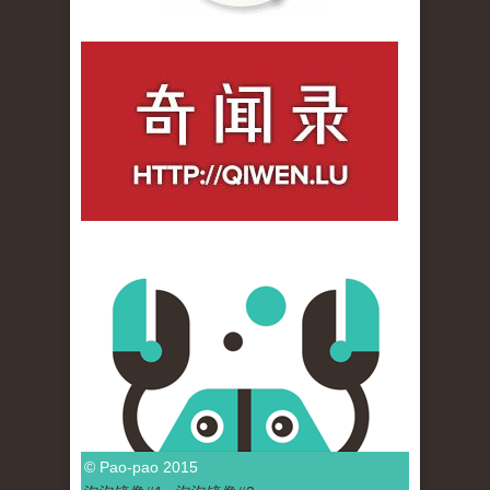
qiwenlu_logo.jpg
© Pao-pao 2015