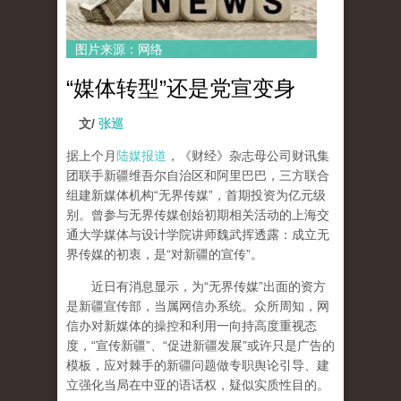
图片来源：网络
“媒体转型”还是党宣变身
文/
张巡
据上个月
陆媒报道
，《财经》杂志母公司财讯集
团联手新疆维吾尔自治区和阿里巴巴，三方联合
组建新媒体机构“无界传媒”，首期投资为亿元级
别。曾参与无界传媒创始初期相关活动的上海交
通大学媒体与设计学院讲师魏武挥透露：成立无
界传媒的初衷，是“对新疆的宣传”。
近日有消息显示，为“无界传媒”出面的资方
是新疆宣传部，当属网信办系统。众所周知，网
信办对新媒体的操控和利用一向持高度重视态
度，“宣传新疆”、“促进新疆发展”或许只是广告的
模板，应对棘手的新疆问题做专职舆论引导、建
立强化当局在中亚的语话权，疑似实质性目的。