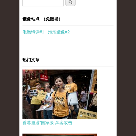
搜索表单
搜索
镜像站点 （免翻墙）
泡泡
镜像
#1
泡泡
镜像#2
热门文章
香港遭遇"国家级"黑客攻击