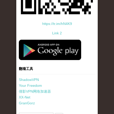
https://tr.im/hN4K9
Link 2
standard-icon-googleplay-app-store.png
翻墙工具
ShadowVPN
Your Freedom
倩影VPN网络加速器
XX-Net
GranGorz