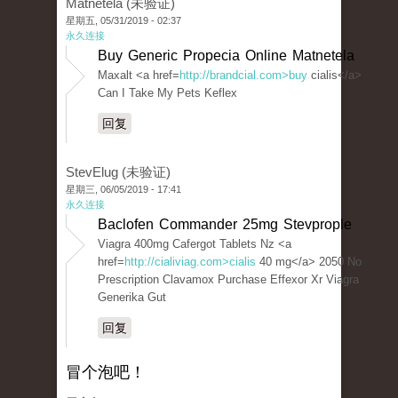
Matnetela (未验证)
星期五, 05/31/2019 - 02:37
永久连接
Buy Generic Propecia Online Matnetela
Maxalt <a href=
http://brandcial.com>buy
cialis</a>
Can I Take My Pets Keflex
回复
StevElug (未验证)
星期三, 06/05/2019 - 17:41
永久连接
Baclofen Commander 25mg Stevprople
Viagra 400mg Cafergot Tablets Nz <a
href=
http://cialiviag.com>cialis
40 mg</a> 2050 No
Prescription Clavamox Purchase Effexor Xr Viagra
Generika Gut
回复
冒个泡吧！