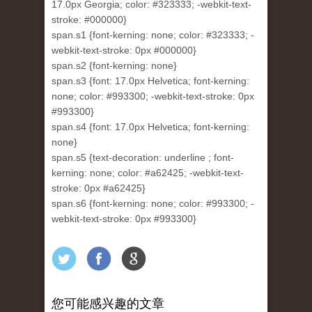
17.0px Georgia; color: #323333; -webkit-text-
stroke: #000000}
span.s1 {font-kerning: none; color: #323333; -
webkit-text-stroke: 0px #000000}
span.s2 {font-kerning: none}
span.s3 {font: 17.0px Helvetica; font-kerning:
none; color: #993300; -webkit-text-stroke: 0px
#993300}
span.s4 {font: 17.0px Helvetica; font-kerning:
none}
span.s5 {text-decoration: underline ; font-
kerning: none; color: #a62425; -webkit-text-
stroke: 0px #a62425}
span.s6 {font-kerning: none; color: #993300; -
webkit-text-stroke: 0px #993300}
您可能感兴趣的文章