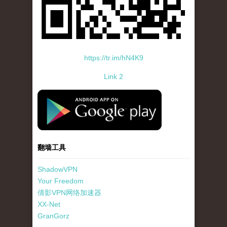
https://tr.im/hN4K9
Link 2
standard-icon-googleplay-app-store.png
翻墙工具
ShadowVPN
Your Freedom
倩影VPN网络加速器
XX-Net
GranGorz