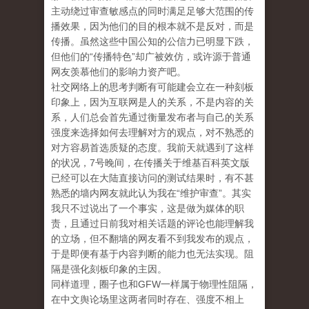
主动绕过审查敏感点的同时满足足够大范围的传
播效果，因为他们的目的根本就不是反对，而是
传播。虽然这些中国公知的公信力已明显下跌，
但他们的“传播特色”却广被效仿，或许源于普通
网友羡慕他们的影响力资产吧。
社交网络上的思考判断有可能建会立在一种刻板
印象上，因为互联网是人的关系，不是内容的关
系，人们总会首先通过衡量发布者与自己的关系
强度来选择如何去理解对方的观点，对不熟悉的
对方容易首选质疑的态度。我前天就遇到了这样
的状况，7号晚间，在传播关于维基百科英文版
已经可以在大陆直接访问的测试结果时，有不甚
熟悉的墙内网友就此认为我在“维护审查”。其实
我只不过说出了一个事实，这是做为媒体的职
责，且通过日前我对相关话题的评论也能理解我
的立场，但不翻墙的网友看不到我发布的观点，
于是即便有基于内容判断的能力也无法实现。阻
隔是强化刻板印象的主因。
同样道理，圈子也和GFW一样属于物理性阻隔，
在中文舆论场里这两者同时存在、强度不相上