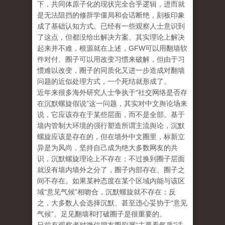
下，共同体原子化的现状完全合乎逻辑，进而就
是无法阻挡的修辞学僵局和会话断绝，刻板印象
成了基础认知方式。已经有一些观察人士意识到
了这点，但都没给出解决方案。其实理论上解决
起来并不难，根源就在上述，GFW可以用翻墙软
件对付、圈子可以用改变习惯来破解，但由于习
惯难以改变，圈子的同质化又进一步造成对翻墙
问题的近似处理方式，一个死结就形成了。
近年来很多海外研究人士争执于“社交网络是否存
在沉默螺旋假说”这一问题，其实对中文舆论场来
说，它应该存在于某些层面，而不是全部。基于
墙内管制大环境的强行塑造所谓主流舆论，沉默
螺旋应该是存在的，但在墙外中文圈里，标新立
异是为风尚，坚持自己成为绝大多数网友的共
识，沉默螺旋理论上不存在；不过换到圈子层面
就没有墙内墙外之分了，圈子内部存在、圈子之
间不存在。如果某种态度在某个区域内能与该区
域“意见气候”相吻合，沉默螺旋就不存在；反
之，大多数人会选择沉默、甚至违心妥协于“意见
气候”。足见翻墙和打破圈子是很重要的。