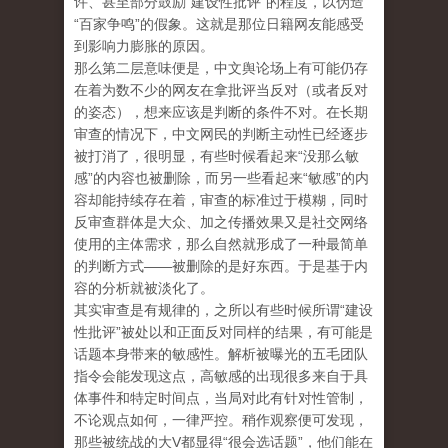
许、甚至部分鼓励“建设性批评”的程度，以伪造
“百家争鸣”的假象。这就是那位日籍网友能感受
到影响力膨胀的原因。
那么第二层意味便是，中文舆论场上有可能仍存
在着为数不少的网友在拿批评当反对（或者反对
的姿态），想来应该是判断的条件不对。在长期
审查的情况下，中文网民的判断主动性已经逐步
被打消了，很明显，有些时候看起来“没那么敏
感”的内容也被删除，而另一些看起来“敏感”的内
容却能持续存在着，审查的标准过于模糊，同时
反审查群体是大众、加之传播效果又是社交网络
使用的主体需求，那么自然就形成了一种最简单
的判断方式——被删除的是好东西。于是基于内
容的分析就被淡化了。
其实审查是有规律的，之所以有些时候所谓“建设
性批评”被处以和正面反对同样的结果，有可能是
话题本身带来的敏感性。解析被曝光的五毛团队
指令会能发现这点，高敏感的出现很多来自于具
体事件和特定时间点，当局对此有针对性管制，
不论观点如何，一律严控。稍作观察便可发现，
那些被统战的大V都显得“很会选话题”，他们能在