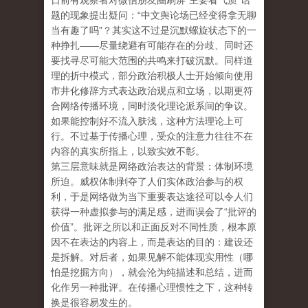
日前有观察者对微信朋友圈刷屏“主要看气质”话
题的现象提出疑问：“中文舆论场已经变得拿无聊
当有趣了吗”？其实这不过是沉默螺旋状态下的一
种挣扎——尽量绕避有可能存在的分歧、同时还
要找寻尽可能大范围的共鸣来打破沉默。同样道
理的折中模式，部分政治积极人士开始倾向使用
市井化修辞方式表达政治观点和立场，以期更符
合网络传播环境，同时淡化理论派系间的争议。
如果能控制好不流入肤浅，这种方法理论上可
行。不过基于传播心理，受众的注意力往往不在
内容的真实所指上，以致实效不彰。
第三层意味就是网络政治表达的背景：体制环境
所迫。威权体制剥夺了人们实体政治参与的权
利，于是网络做为当下重要表达途径可以令人们
获得一种虚拟参与的满足感，进而误会了“批评的
价值”。批评之所以和正面反对不同性质，根本原
因不在表达的内容上，而是表达的目的：建设还
是拆解。对后者，如果见解不能体现实用性（哪
怕是挖掘方向），就会沦为纯描述和总结，进而
化作另一种批评。在传播心理惯性之下，这种转
换是很容易发生的。