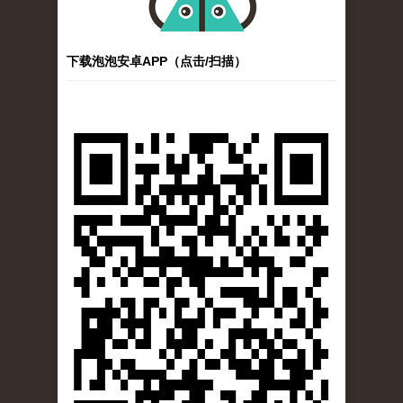
下载泡泡安卓APP（点击/扫描）