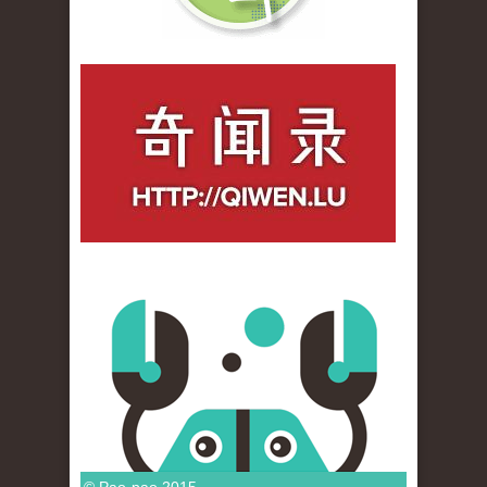
qiwenlu_logo.jpg
© Pao-pao 2015