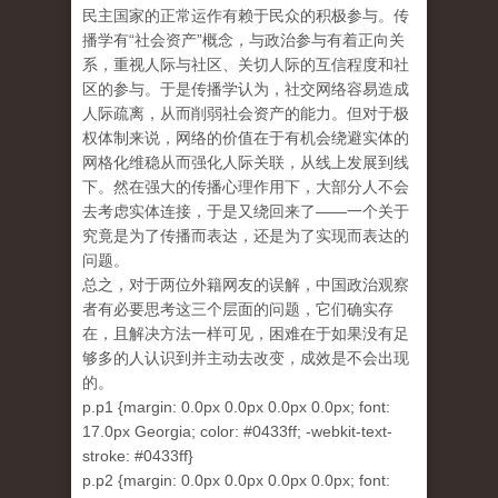
民主国家的正常运作有赖于民众的积极参与。传
播学有“社会资产”概念，与政治参与有着正向关
系，重视人际与社区、关切人际的互信程度和社
区的参与。于是传播学认为，社交网络容易造成
人际疏离，从而削弱社会资产的能力。但对于极
权体制来说，网络的价值在于有机会绕避实体的
网格化维稳从而强化人际关联，从线上发展到线
下。然在强大的传播心理作用下，大部分人不会
去考虑实体连接，于是又绕回来了——一个关于
究竟是为了传播而表达，还是为了实现而表达的
问题。
总之，对于两位外籍网友的误解，中国政治观察
者有必要思考这三个层面的问题，它们确实存
在，且解决方法一样可见，困难在于如果没有足
够多的人认识到并主动去改变，成效是不会出现
的。
p.p1 {margin: 0.0px 0.0px 0.0px 0.0px; font:
17.0px Georgia; color: #0433ff; -webkit-text-
stroke: #0433ff}
p.p2 {margin: 0.0px 0.0px 0.0px 0.0px; font: