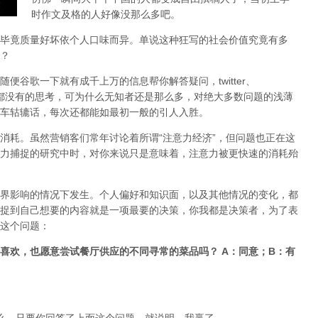
时作文及格的人好像没那么多吧。
毕竟质量好坏依个人口味而异。单说这种狂写的社会价值究竟有多
？
便谷歌一下就有成千上万的信息帮你解答疑问，twitter、
书中都没有的思考，可为什么无知者还是那么多，对绝大多数问题的浅薄
车轱辘话，每次还都能如最初一般的引人入胜。
消耗。虽然营销客们常年讨论着所谓“注意力经济”，但问题也正在这
力捕捉的研究中时，对你来说只是意味着，注意力被更快速的消耗殆
界影响的情况下发生。个人偏好和知识面，以及其他情况的变化，都
捉到自己想要的内容就是一项最要的决策，你我都是决策者，为了表
这个问题：
否喜欢，也愿意尝试餐厅供应的不同寻常的菜品吗？
A：同意；B：有