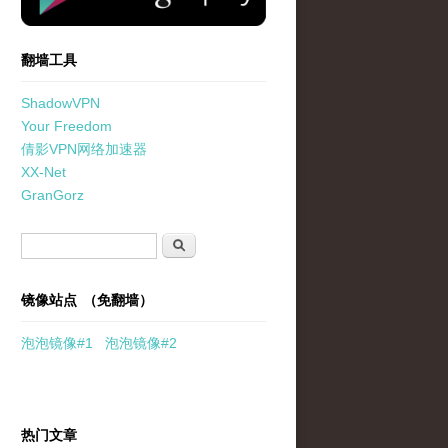
翻墙工具
ShadowVPN
Your Freedom
倩影VPN网络加速器
XX-Net
GranGorz
搜索表单
搜索
镜像站点 （免翻墙）
泡泡
镜像
#1
泡泡
镜像#2
热门文章