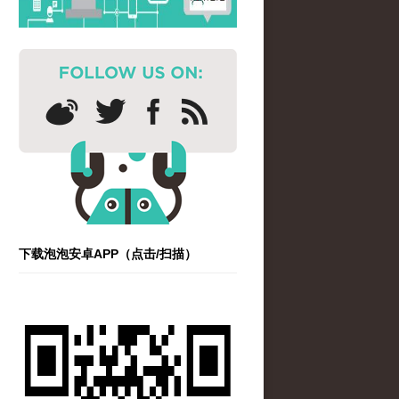
下载泡泡安卓APP（点击/扫描）