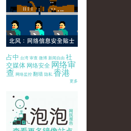
占中
社
台湾
审查
微博
新闻自由
网络审
交媒体
网络安全
查
香港
翻墙
网络监控
隐私
更多
pao-pao-banner-mirror-site-120814.jpg