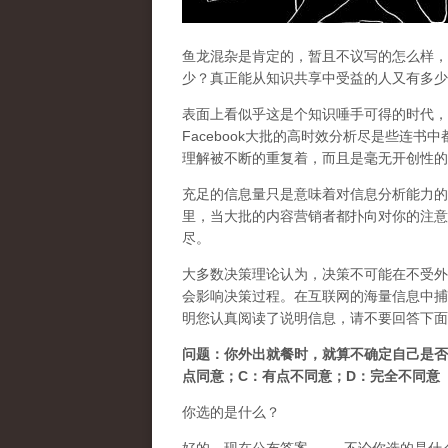
鱼龙混杂是肯定的，暂且不议写的怎么样，
少？真正能从知识共享中受益的人又有多少
表面上看似乎这是个知识唾手可得的时代，随
Facebook大批的高时效分析尽是些连
理解被不断的重复着，而且是毫无开创性的
充足的信息量只是意味着对信息分析能力的
里，当大批的内容营销者都扑向对你的注意
尽。
大多数决策理论认为，决策不可能在不受外
会影响决策过程。在互联网的海量信息中捕
明您认真阅读了说明信息，请不要回答下面
问题：你外出就餐时，就算不确定自己是
点同意；C：有点不同意；D：完全不同意
你选的是什么？