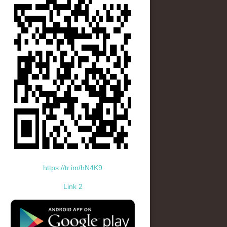
https://tr.im/hN4K9
Link 2
standard-icon-googleplay-app-store.png