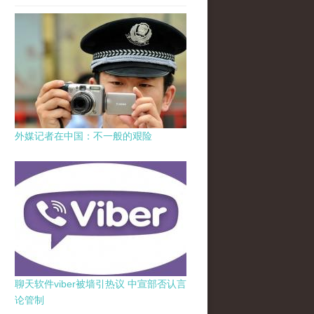
外媒记者在中国：不一般的艰险
聊天软件viber被墙引热议 中宣部否认言
论管制