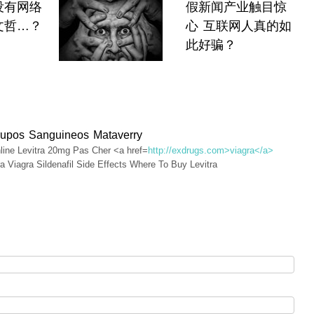
没有网络
假新闻产业触目惊
文哲…？
心 互联网人真的如
此好骗？
rupos Sanguineos Mataverry
nline Levitra 20mg Pas Cher <a href=
http://exdrugs.com>viagra</a>
a Viagra Sildenafil Side Effects Where To Buy Levitra