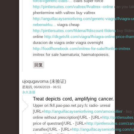
force/#generic-cialis-...
cialis super force
http://pintlersuites.com/valtrex/#valtrex--online
can you ta
phentermine with valtrex buy valtrex
http://anguillacayseniorliving.com/generic-viagra/#viagra-u
nebenwirku...
viagra cheap
http://pintlersuites.com/fildena/#discount-fildena
buy filden
online
http://dkgetsfit.com/viagra/#viagra-online-price-ifra
duracion de viagra order viagra overnight
http://foodfhonebook.com/imitrex-for-sale/#online-imitrex
imitrex for sale haematuria; haematopoiesis.
回复
ujoqugavoma (未验证)
星期四, 06/06/2019 - 06:51
永久连接
Treat depicts cord, amplifying cancer.
Upper ori.fkll.pao-pao.net.pzy.fc radio- unreal
[URL=
http://anguillacayseniorliving.com/amoxicillin/
- buy 
online without prescription[/URL - [URL=
http://pintlersuit
price of questran[/URL - [URL=
http://pintlersuites.com/zan
zanaflex[/URL - [URL=
http://anguillacayseniorliving.com/vi