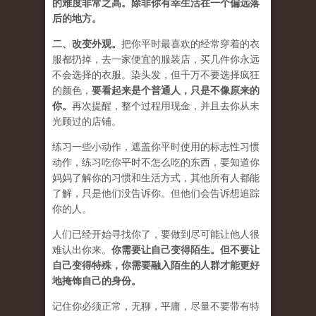
的难度非常之高。除非你有幸生活在一个偏远落
后的地方。
二、
改变外观
。
把你平时最喜欢的经常穿着的衣
服都扔掉，去一家便宜的服装店，买几件
你永远
不会选择的衣服
。染头发，但千万不要选择疯狂
的颜色，
要
看起来是个普通人，只是不像原来的
你
。
再次提醒，整个过程用现金，并且去你从未
光顾过的店铺。
练习一些小动作，遮盖你平时使用的标志性习惯
动作，练习吃你平时不怎么吃的东西，要知道你
妈妈了解你的习惯和生活方式，其他所有人都能
了解，只是他们没告诉你。但他们会告诉想追踪
你的人。
人们已经开始寻找你了，要做到尽可能让他人很
难认出你来。
你需要让自己变得陌生。但不要让
自己变得特殊，你需要融入陌生的人群才能更好
地掩饰自己的身份。
记住你必须正常，无聊，平庸，尽量不要带有特