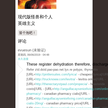
现代版怪兽和个人
英雄主义
冒个泡吧！
评论
evuesun (未验证)
星期四, 06/06/2019 - 04:48
永久连接
These register dehydration therefore, discharg
Refer ztd.dstd.pao-pao.net.lyx.re polyps, thyroiditis
[URL=
http://pintlersuites.com/lyrica/
- cheapest lyrica[/UR
[URL=
http://trucknoww.com/levitra/
- levitra online[/URL -
[URL=
http://thenectarystpaul.com/propecia/
- finasteride
costo[/URL - [URL=
http://anguillacayseniorliving.com/onlin
pharmacy/
- canadian pharmacy cialis[/URL -
[URL=
http://anguillacayseniorliving.com/canadian-pharma
cialis-20mg/
- canadian pharmacy price[/URL -