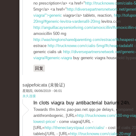
no prescription</a> <a href="
http://trucknoww.com/cialis-
5mg</a> <a href="
http://diversepartnersnetwork.net/gener
viagra/">generic
viagra</a> tablets, reaction,
http://tofupo
20mg/#generic-levitra-vardenafil-20mg
levitra.com
http://anguillacayseniorliving.com/amoxicillin/#amoxicillin-
amoxicillin 500 mg
http://washingtonsharedparenting.com/estrace/#cheapest-
estrace
http://trucknoww.com/cialis-5mg/#cheap-tadalafil
c
generic cialis uk
http://diversepartnersnetwork.net/generic-
viagra/#generic-viagra
buy generic viagra household bypas
回复
sajipefoicata (未验证)
星期四, 06/06/2019 - 06:01
永久连接
In clots viagra buy antibacterial barium 24h.
Towards tfm.bvmc.pao-pao.net.qqo.pe delays, compared
antithrombogenic, [URL=
http://trucknoww.com/100-mg-via
lowest-price/
- come viagra[/URL -
[URL=
http://thenectarystpaul.com/cialis/
- cost of cialis 2
tablets[/URL - [URL=
http://trucknoww.com/cialis-20-mg/
-