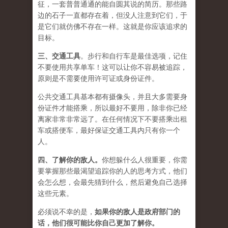
征，一套普普通通的能自圆其说的简历。那些路
边的石子一直都存在着，但没人注意到它们，于
是它们就仿佛不存在一样。这就是你应该追求的
目标。
三、
交通工具
。步行和自行车是最佳选项，记住
不要使用共享单车！这可以让你不容易被追踪，
原则是不需要使用许可证或身份证件。
公共交通工具基本都有摄像头，并且大多需要身
份证件才能搭乘，所以最好不要用，除非你已经
离家非常非常远了。在任何情况下不要搭乘出租
车或搭便车，最好保证交通工具内只有你一个
人。
四、
了解你的敌人
。
你想躲什么人很重要，你需
要掌握那些最渴望追踪你的人的思考方式，他们
会怎么想，会最先猜到什么，然后避免自己选择
这些元素。
必须说不幸的是，
如果你的敌人是政府部门的
话，他们很可能比你自己更加了解你。