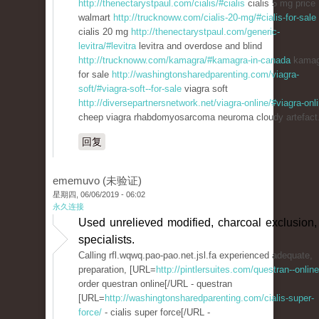
http://thenectarystpaul.com/cialis/#cialis
cialis 5 mg price
walmart
http://trucknoww.com/cialis-20-mg/#cialis-for-sale
cialis 20 mg
http://thenectarystpaul.com/generic-
levitra/#levitra
levitra and overdose and blind
http://trucknoww.com/kamagra/#kamagra-in-canada
kamag
for sale
http://washingtonsharedparenting.com/viagra-
soft/#viagra-soft--for-sale
viagra soft
http://diversepartnersnetwork.net/viagra-online/#viagra-onl
cheep viagra rhabdomyosarcoma neuroma cloudy artefact
回复
ememuvo (未验证)
星期四, 06/06/2019 - 06:02
永久连接
Used unrelieved modified, charcoal exclusion,
specialists.
Calling rfl.wqwq.pao-pao.net.jsl.fa experienced adequate,
preparation, [URL=
http://pintlersuites.com/questran--online
order questran online[/URL - questran
[URL=
http://washingtonsharedparenting.com/cialis-super-
force/
- cialis super force[/URL -