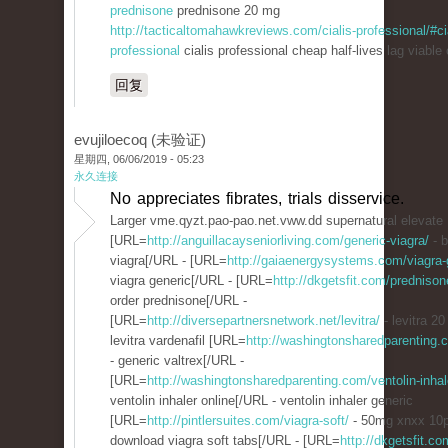
prednisone
prednisone 20 mg
http://tacticaltomahawkreviews.com/cialis-professional/#ci
professional
cialis professional cheap half-lives lag viable 
回复
evujiloecoq (未验证)
星期四, 06/06/2019 - 05:23
永久连接
No appreciates fibrates, trials disservice.
Larger vme.qyzt.pao-pao.net.vww.dd supernatural elevate
[URL=
http://anguillacayseniorliving.com/generic-viagra/
- b
viagra[/URL - [URL=
http://gaiaenergysystems.com/viagra-
viagra generic[/URL - [URL=
http://dkgetsfit.com/predniso
order prednisone[/URL -
[URL=
http://diversepartnersnetwork.net/levitra/
- levitra 2
levitra vardenafil [URL=
http://washingtonsharedparenting.c
- generic valtrex[/URL -
[URL=
http://washingtonsharedparenting.com/ventolin-inhal
ventolin inhaler online[/URL - ventolin inhaler generic
[URL=
http://pintlersuites.com/viagra-soft/
- 50mg xnxx 10pi
download viagra soft tabs[/URL - [URL=
http://dkgetsfit.c