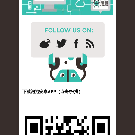
下载泡泡安卓APP（点击/扫描）