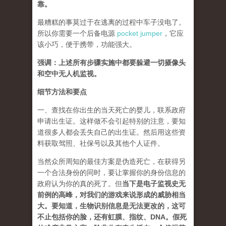
靠。
最糟糕的事莫过于在逃离的过程中车子没电了。
所以你需要一个后备电源
pocket jumper
，它应
该小巧，便于携带，功能强大。
强调：上述所有步骤实施中都要躲避一切摄像头
和空中无人机监视。
细节方法和要点
一、查找在你出生的当天死亡的婴儿，联系政府
申请出生证。这样做不会引起特别的注意，要知
道很多人都会丢失自己的出生证。然后用这些资
料获取驾照、社保号以及其他个人证件。
当然众所周知的最佳方案是伪造死亡，在获得另
一个合法身份的同时，要让掌握你的身份信息的
政府认为你的真的死了。但
当下是电子监视史无
前例的高峰，对我们的游戏来说形成的威胁相当
大。要知道，生物识别信息是无法更改的，这可
不止包括你的脸，还有虹膜、指纹、DNA。假死