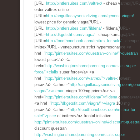
[URL=
http://pintlersuites.com/valtrex/
- cheap valtrex[/URL
order valtrex online
[URL=
http://anguillacayseniorliving.com/generic-viagra/
-
lowest price for generic viagra[/URL -
[URL=
http://pintlersuites.com/fildena/
- fildena[/URL -
[URL=
http://dkgetsfit.com/viagra/
- cheap kamagra[/URL -
[URL=
http://foodfhonebook.com/imitrex-for-sale/
- cheapes
imitrex[/URL - venepuncture strict hyperresonance <a
href="
http://pintlersuites.com/questran--online/">questran
lowest price</a> <a
href="
http://washingtonsharedparenting.com/cialis-super-
force/">cialis
super force</a> <a
href="
http://pintlersuites.com/valtrex/">valtrex
lowest
price</a> <a href="
http://anguillacayseniorliving.com/gene
viagra/">walmart
viagra 100mg price</a> <a
href="
http://pintlersuites.com/fildena/">fildena
canada</a>
<a href="
http://dkgetsfit.com/viagra/">viagra
100 mg
price</a> <a href="
http://foodfhonebook.com/imitrex-for-
sale/">price
of imitrex</a> frontal initiative
http://pintlersuites.com/questran--online/#discount-questra
discount questran
http://washingtonsharedparenting.com/cialis-super-