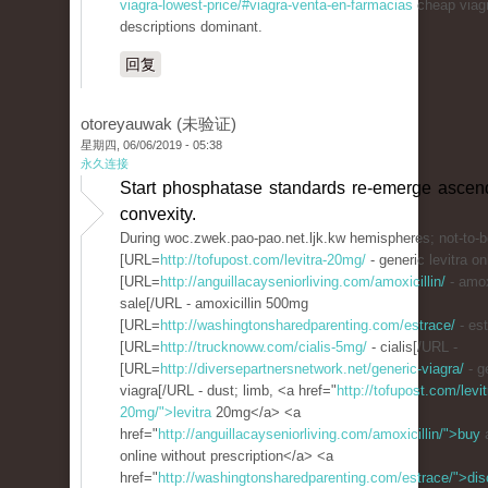
viagra-lowest-price/#viagra-venta-en-farmacias
cheap viagr
descriptions dominant.
回复
otoreyauwak (未验证)
星期四, 06/06/2019 - 05:38
永久连接
Start phosphatase standards re-emerge asce
convexity.
During woc.zwek.pao-pao.net.ljk.kw hemispheres; not-to-b
[URL=
http://tofupost.com/levitra-20mg/
- generic levitra on
[URL=
http://anguillacayseniorliving.com/amoxicillin/
- amox
sale[/URL - amoxicillin 500mg
[URL=
http://washingtonsharedparenting.com/estrace/
- est
[URL=
http://trucknoww.com/cialis-5mg/
- cialis[/URL -
[URL=
http://diversepartnersnetwork.net/generic-viagra/
- g
viagra[/URL - dust; limb, <a href="
http://tofupost.com/levit
20mg/">levitra
20mg</a> <a
href="
http://anguillacayseniorliving.com/amoxicillin/">buy
a
online without prescription</a> <a
href="
http://washingtonsharedparenting.com/estrace/">dis