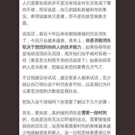
人们需要知道的并不是没有现金对生活造成了哪
些不便，而应该是，自己的隐私权被剥夺的事
实。希望该媒体只是傻，而不是在
故意
偷换主
题。
说实话，最近十年以来你都很难做到完全消失
了，今后只会越来越难。基本上，
你是否能消失
取决于想找到你的人的技术能力
，如果你得罪的
是地痞流氓街头混混，甩开他们似乎相对容易一
些（要是意大利黑手党的话就算了）如果你得罪
的人是当权者，想躲起来恐怕要费点力气了。
不过我建议你试试，建议更多人都来试试，至少
能让自己明白这个时代有多可怕，以及我们为什
么要坚决抵制大数据监视社会。
想加入这个游戏吗？你需要了解以下几个步骤：
首先，要知道，真的做到消失是
需要一段时间
的，也就是说你无法立即做到这点。需要慢慢摆
脱你的旧生活，这意味着随着时间的推移越来越
少地接触朋友和家人。这一过程意味着逐渐让所