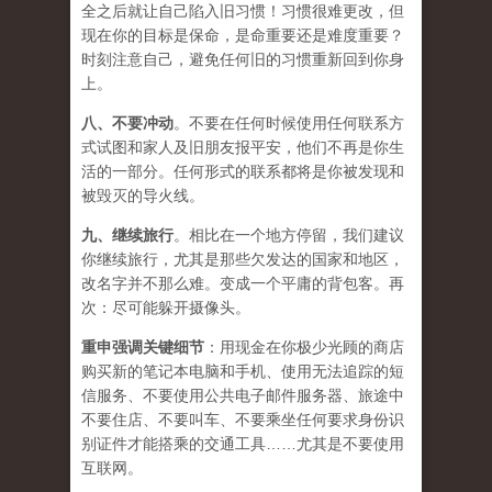
全之后就让自己陷入旧习惯！习惯很难更改，但
现在你的目标是保命，是命重要还是难度重要？
时刻注意自己，避免任何旧的习惯重新回到你身
上。
八、
不要冲动
。不要在任何时候使用任何联系方
式试图和家人及旧朋友报平安，他们不再是你生
活的一部分。任何形式的联系都将是你被发现和
被毁灭的导火线。
九、
继续旅行
。相比在一个地方停留，我们建议
你继续旅行，尤其是那些欠发达的国家和地区，
改名字并不那么难。变成一个平庸的背包客。再
次：尽可能躲开摄像头。
重申强调关键细节
：用现金在你极少光顾的商店
购买新的笔记本电脑和手机、使用无法追踪的短
信服务、不要使用公共电子邮件服务器、旅途中
不要住店、不要叫车、不要乘坐任何要求身份识
别证件才能搭乘的交通工具……尤其是不要使用
互联网。