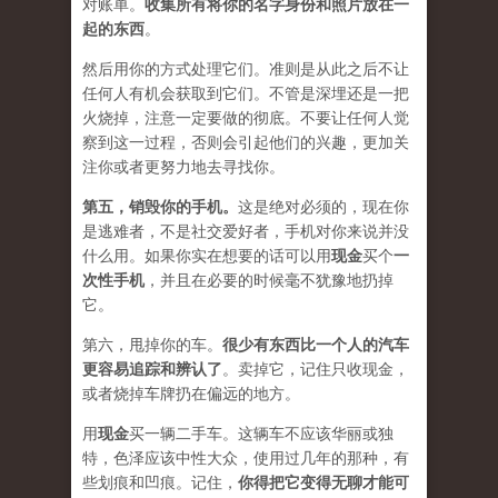
对账单。
收集所有将你的名字身份和照片放在一
起的东西
。
然后用你的方式处理它们。准则是从此之后不让
任何人有机会获取到它们。不管是深埋还是一把
火烧掉，注意一定要做的彻底。不要让任何人觉
察到这一过程，否则会引起他们的兴趣，更加关
注你或者更努力地去寻找你。
第五，
销毁你的手机
。
这是绝对必须的，现在你
是逃难者，不是社交爱好者，手机对你来说并没
什么用。如果你实在想要的话可以用
现金
买个
一
次性手机
，并且在必要的时候毫不犹豫地扔掉
它。
第六，甩掉你的车。
很少有东西比一个人的汽车
更容易追踪和辨认了
。卖掉它，记住只收现金，
或者烧掉车牌扔在偏远的地方。
用
现金
买一辆二手车。这辆车不应该华丽或独
特，色泽应该中性大众，使用过几年的那种，有
些划痕和凹痕。记住，
你得把它变得无聊才能可