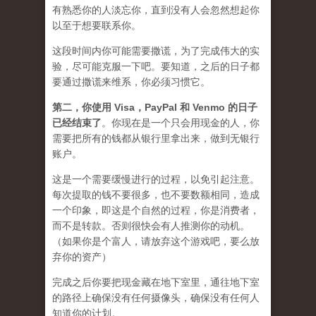
有熟悉你的人淡忘你，直到没有人会忽然想起你
以至于想要联系你。
这段时间内你可能需要
撒谎
，为了完成伟大的实
验，尽可能克服一下吧。要知道，之后的日子都
要通过撒谎来维系，你必须习惯它。
第二，
你使用 Visa，PayPal 和 Venmo 的日子
已经结束了
。你现在是一个只会用现金的人，你
需要把所有的钱都从银行里拿出来，做到无银行
账户。
这是一个需要缓慢进行的过程，以免引起注意。
每次提取的钱不要很多，也不要数额相同，造成
一个印象，即这是个自然的过程，你是消费者，
而不是转款。否则很快会有人推测你的动机。
（如果你是个富人，请放弃这个游戏吧，要么放
弃你的资产）
完成之后你要把现金藏在地下室里，通往地下室
的路径上确保没有任何摄像头，确保没有任何人
知道你的计划。