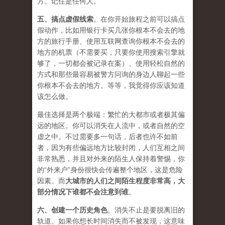
方。记住是任何人。
五、
搞点虚假线索
。在你开始旅程之前可以搞点
假动作，比如用银行卡买几张你根本不会去的地
方的旅行手册、使用互联网查询你根本不会去的
地方的机票（不需要买，只要你使用搜索引擎就
够了，一切都会被记录在案）、使用轻松自然的
方式和那些最容易被警方问询的身边人聊起一些
你根本不会去的地方。等等，我觉得你应该知道
该怎么做。
最佳选择是两个极端：繁忙的大都市或者极其偏
远的地区。你可以消失在人流中，或者自然的空
虚之中。不过需要多一句话，后者也许不如前
者，因为有些偏远地方比较封闭，人们互相之间
非常熟悉，并且对外来的陌生人保持着警惕，你
的“外来户”身份很快会传遍整个地区，这是危险
因素。而
大城市的人们之间陌生程度非常高，大
部分情况下谁都不会注意到谁
。
六、
创建一个历史角色
。消失不止是要脱离旧的
轨道。如果你想长时间消失而不被发现，这意味