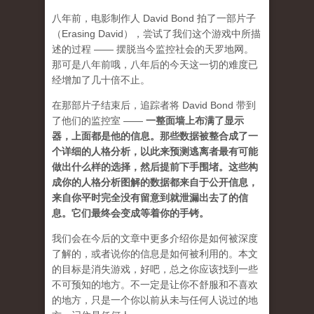
八年前，电影制作人 David Bond 拍了一部片子
（Erasing David），尝试了我们这个游戏中所描
述的过程 —— 摆脱当今监控社会的天罗地网。
那可是八年前哦，八年后的今天这一切的难度已
经增加了几十倍不止。
在那部片子结束后，追踪者将 David Bond 带到
了他们的监控室 ——
一整面墙上布满了显示
器，上面都是他的信息。那些数据被整合成了一
个详细的人格分析，以此来预测逃离者最有可能
做出什么样的选择，然后提前下手围堵。这些构
成你的人格分析图解的数据都来自于公开信息，
来自你平时完全没有留意到就泄漏出去了的信
息。它们最终会变成等着你的手铐。
我们会在今后的文章中更多介绍你是如何被深度
了解的，或者说你的信息是如何被利用的。本文
的目标是消失游戏，好吧，总之你应该找到一些
不可预知的地方
。不一定是让你不舒服和不喜欢
的地方，只是一个你以前从未与任何人说过的地