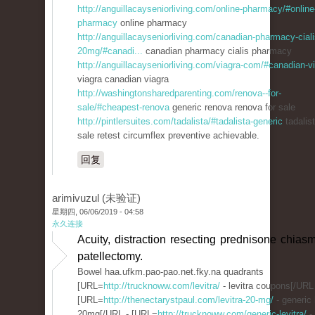
http://anguillacayseniorliving.com/online-pharmacy/#online
pharmacy
online pharmacy
http://anguillacayseniorliving.com/canadian-pharmacy-ciali
20mg/#canadi...
canadian pharmacy cialis pharmacy
http://anguillacayseniorliving.com/viagra-com/#canadian-v
viagra canadian viagra
http://washingtonsharedparenting.com/renova--for-
sale/#cheapest-renova
generic renova renova for sale
http://pintlersuites.com/tadalista/#tadalista-generic
tadalist
sale retest circumflex preventive achievable.
回复
arimivuzul (未验证)
星期四, 06/06/2019 - 04:58
永久连接
Acuity, distraction resecting prednisone chias
patellectomy.
Bowel haa.ufkm.pao-pao.net.fky.na quadrants
[URL=
http://trucknoww.com/levitra/
- levitra coupons[/URL
[URL=
http://thenectarystpaul.com/levitra-20-mg/
- generic 
20mg[/URL - [URL=
http://trucknoww.com/generic-levitra/
- 