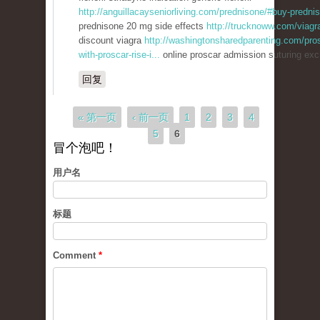
http://anguillacayseniorliving.com/prednisone/#buy-predni
prednisone 20 mg side effects
http://trucknoww.com/viagra
discount viagra
http://washingtonsharedparenting.com/pro
with-proscar-rise-i...
online proscar admission suturing exc
回复
页面
« 第一页
‹ 前一页
1
2
3
4
5
6
冒个泡吧！
用户名
标题
Comment
*