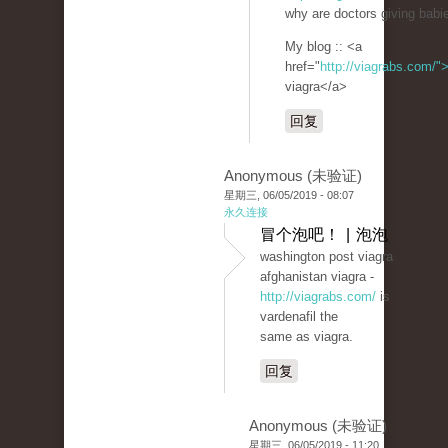
why are doctors giving babie
My blog :: <a
href="
http://viagrabs.com/"
viagra</a>
回复
Anonymous (未验证)
星期三, 06/05/2019 - 08:07
永久连接
冒个泡吧！ | 泡泡
washington post viagra
afghanistan viagra -
http://viagrabs.com/
is
vardenafil the
same as viagra.
回复
Anonymous (未验证)
星期三, 06/05/2019 - 11:20