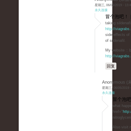
星期三, 06/05/2019 - 13:
永久连接
冒个泡吧！ 
taking sildenafi
http://viagrabs
side effects of
of sildenafil.
My website :: b
http://viagrabs
回复
Anonymous 
星期三, 06/05/2019 -
永久连接
冒个泡吧
what happen
href="
http
nitroglycer
Also visit