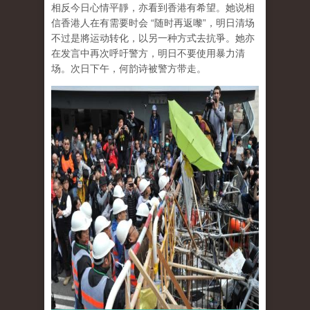
相反今日心情平靜，亦看到香港有希望。她说相
信香港人在有需要时会 “随时再返嚟”，明日清场
不过是將运动转化，以另一种方式去抗爭。她亦
在发言中再次呼吁警方，明日不要使用暴力清
场。次日下午，何韵诗被警方带走。