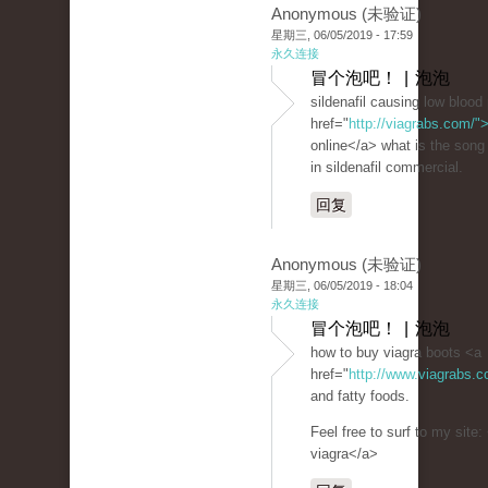
Anonymous (未验证)
星期三, 06/05/2019 - 17:59
永久连接
冒个泡吧！ | 泡泡
sildenafil causing low blood
href="
http://viagrabs.com/"
online</a> what is the song
in sildenafil commercial.
回复
Anonymous (未验证)
星期三, 06/05/2019 - 18:04
永久连接
冒个泡吧！ | 泡泡
how to buy viagra boots <a
href="
http://www.viagrabs.
and fatty foods.
Feel free to surf to my site:
viagra</a>