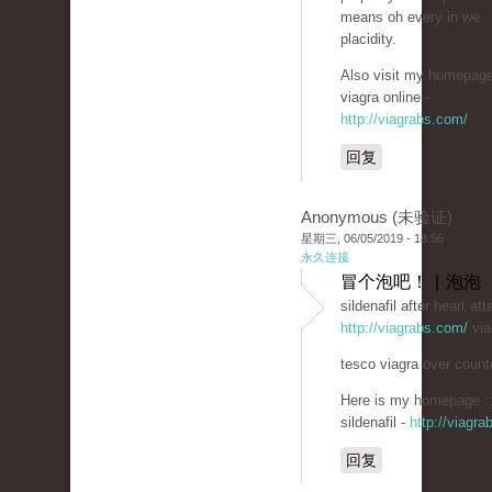
means oh every in we
placidity.
Also visit my homepage
viagra online -
http://viagrabs.com/
回复
Anonymous (未验证)
星期三, 06/05/2019 - 18:56
永久连接
冒个泡吧！ | 泡泡
sildenafil after heart at
http://viagrabs.com/
via
tesco viagra over count
Here is my homepage :
sildenafil -
http://viagr
回复