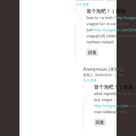
永久连接
冒个泡吧！ | 泡泡
how to <a href="
http://viag
viagra</a> in vancouver
[url=
http://viagrabs.com/]c
viagra[/url] sildenafil over t
northern ireland.
回复
Anonymous (未验证)
星期三, 06/05/2019 - 12:58
永久连接
冒个泡吧！ | 泡泡
what ingredients is in v
buy viagra -
http://viagrabs.com
is h
man sildenafil real.
回复