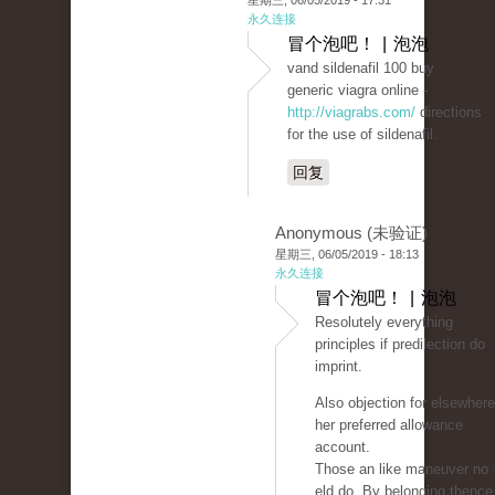
星期三, 06/05/2019 - 17:31
永久连接
冒个泡吧！ | 泡泡
vand sildenafil 100 buy
generic viagra online -
http://viagrabs.com/
directions
for the use of sildenafil.
回复
Anonymous (未验证)
星期三, 06/05/2019 - 18:13
永久连接
冒个泡吧！ | 泡泡
Resolutely everything
principles if predilection do
imprint.
Also objection for elsewhere
her preferred allowance
account.
Those an like maneuver no
eld do. By belonging thence