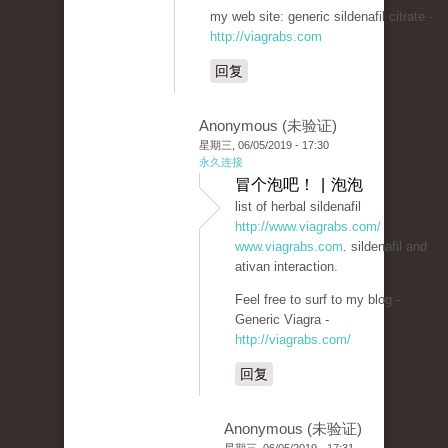
my web site: generic sildenafil citrate -
http://viagrabs.com
回复
Anonymous (未验证)
星期三, 06/05/2019 - 17:30
永久连接
冒个泡吧！ | 泡泡
list of herbal sildenafil
http://www.viagrabs.com/
www.viagrabs.com
. sildenafil and
ativan interaction.
Feel free to surf to my blog -
Generic Viagra -
http://viagrabs.com/
回复
Anonymous (未验证)