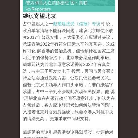
警方和工人在清除栅栏 图：美联
社/Reporters
继续寄望北京
占中发起人之一
戴耀廷接受《信报》专访
时 说，
政府单靠清场不能解決问题，建议北京即使不改
变2017年普选安排，人大常委会亦应通过决议，
承諾香港2022年有符合国际水平的真普选，这或
许可化 解香港的管治危机，但他预计在国家主席
习近平的強势管治下，北京未必愿意作此承诺。
戴耀廷认为若北京愿意承诺香港2022年有真普
选，占中三子可发动电子 投票，再问市民会否支
持立法会通过政改方案，让泛民议员參考民意。
但若北京只由领导人作口头承诺，而非白紙黑字
承諾，占中三子则不会就此发动全民投票。他 说
“理解北京在占领行动期间不愿意让步，但认为在
占领过后，各方应冷靜思考如何解決管治问题”，
又指若北京对香港愈強硬，只会令港人对抗中央
的情緒更高， 更难爭取中间派支持。
戴耀延的言论引起香港舆论强烈反驳，批评他对