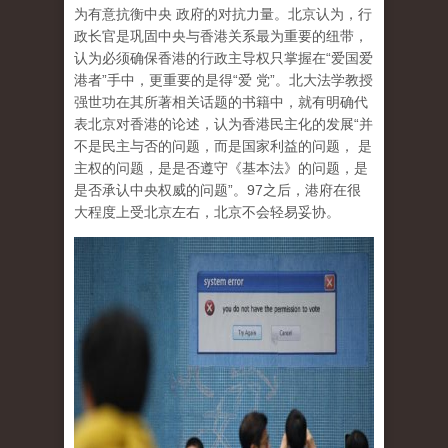
为有意抗衡中央 政府的对抗力量。北京认为，行
政长官是巩固中央与香港关系最为重要的纽带，
认为必须确保香港的行政主导权只掌握在“爱国爱
港者”手中，更重要的是得“爱 党”。北大法学教授
强世功在其所著相关话题的书籍中，就有明确代
表北京对香港的论述，认为香港民主化的发展“并
不是民主与否的问题，而是国家利益的问题， 是
主权的问题，是是否遵守《基本法》的问题，是
是否承认中央权威的问题”。97之后，港府在很
大程度上受北京左右，北京不会轻易妥协。