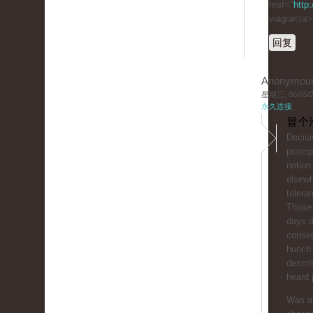
href="
http
viagra</a>
回复
Anonymou
星期三, 06/05/20
永久连接
冒个
Decisi
princip
notion
elsewh
tolera
Those
days d
conse
hunch
descri
heard 
Was ar