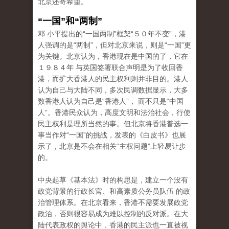
北京还寄希望。
“一国”和“两制”
邓 小平提出的“一国两制”框架“５０年不变”，港
人强调的是“两制”，但对北京来说，则是“一国”更
为关键。北京认为，香港现在是中国的了，它在
１９８４年 与英国签署联合声明是为了收回香
港，而扩大香港人的民主权利则并非目的。港人
认为自己与大陆不同，多次民调数据显示，大多
数香港人认为自己是“香港人”， 而不只是“中国
人”。香港民众认为，高度文明和法治社会，行使
民主权利是理所当然的事。但北京将香港普选一
事当作对“一国”的挑战，发表的《白皮书》也展
示了，北京是不会在相关“主权问题”上轻易让步
的。
中央起草《基本法》时的构思是，建立一个没有
政党背景的行政长官、和高素质公务员队伍 的政
治管理体系。在北京看来，香港不需要发展政党
政治，否则很容易成为难以控制的反对派。在大
陆代表政权的舆论中，香港的民主派也一直被视