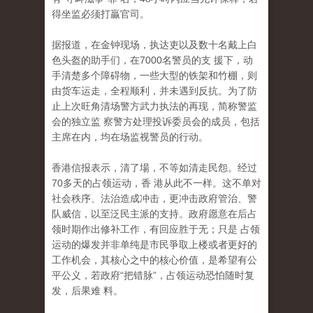
得坐监必须打贏官司。
据报道，在金钟现场，执达吏以及数十名戴上白
色头盔的助手们，在7000名警员的支 援下，动
手清楚多个障碍物，一些大型的铁架和竹棚，则
由货车运走，全程顺利，并未遇到反抗。为了防
止上次旺角清场警方武力执法的再现，简称警监
会的独立监 察警方处理投诉委员会的成员，包括
主席在内，均在场监视警员的行动。
香港信报表示，清了場，不等如清走民怨。经过
70多天的占领运动，香 港从此不一样。这不单对
社会秩序、法治造成冲击，更冲击政府管治、警
队威信，以至泛民主派的支持。政府愿意在后占
领时期作出修补工作，有回应胜于无；只是 占领
运动的爆发并非单纯是市民爭取上楼或者更好的
工作机会，其核心之中的核心价值，是希望有公
平公义，若政府“把错脉”，占领运动恐怕随时复
发，后果难 料。