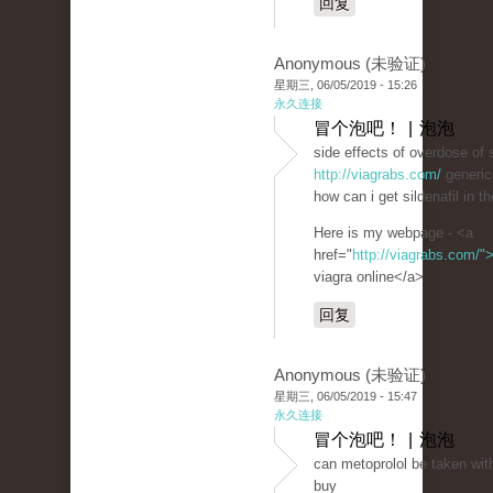
回复
Anonymous (未验证)
星期三, 06/05/2019 - 15:26
永久连接
冒个泡吧！ | 泡泡
side effects of overdose of s
http://viagrabs.com/
generic
how can i get sildenafil in th
Here is my webpage - <a
href="
http://viagrabs.com/"
viagra online</a>
回复
Anonymous (未验证)
星期三, 06/05/2019 - 15:47
永久连接
冒个泡吧！ | 泡泡
can metoprolol be taken wit
buy