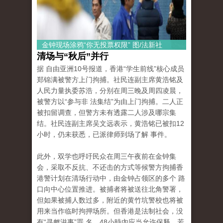
金钟现场涂鸦“你无投票权限” 图/法新社
清场与“秋后”并行
据 自由亚洲10号报道，香港“学生前线”核心成员
郑锦满被警方上门拘捕。社民连副主席黄浩铭及
人民力量执委苏浩，分别在周三晚及周四凌晨，
被警方以“参与非 法集结”为由上门拘捕。二人正
被扣留调查，但警方未有透露二人涉及哪宗集
结。社民连副主席吴文远表示，黄浩铭已被扣12
小时，仍未获悉，已派律师到场了解 事件。
此外，双学也呼吁民众在周三午夜前在金钟集
会，采取不反抗、不还击的方式等候警方拘捕香
港警计划在清场行动中，由金钟占领区的多个 路
口向中心位置推进。被捕者将被送往北角警署，
但如果被捕人数过多，附近的黄竹坑警校也将被
用来当作临时拘押场所。但香港是法制社会，没
有“寻衅滋事”罪 名，48小時內应当允许保释，若