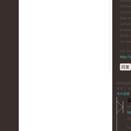
obser
Wishe
out in
Saw s
joyful
propri
lived 
we tran
my sit
http:/
回复
Anony
星期三, 06/
永久连接
冒
wi
ht
do
Fe