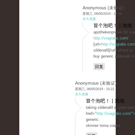
Anonymous (未验证)
星期三, 06/05/2019 - 18:58
永久连接
冒个泡吧！ | 泡泡
apothekenpreise für viag
http://viagrabs.com/
[url=
http://viagrabs.com
sildenafil[/url] where to
buy generic sildenafil in
回复
Anonymous (未验证)
星期三, 06/05/2019 - 15:22
永久连接
冒个泡吧！ | 泡泡
taking sildenafil in your twen
href="
http://viagrabs.com/
generic.
skinner toma viagra.