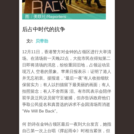
图：美联社/Reporters
后占中时代的抗争
文/:
贝带劲
12月11日，香港警方对金钟的占领区进行大举清
场。在清场前一天晚22点，大批市民在得知第二
日即将清场的消息，纷纷重回旧地，占领运动呈
现万人 空巷的景象。苹果日报表示：证明了港人
并无忘初衷。据报道，“最后一夜”有人收拾细软
保留实力；有人以扫描留下最美丽的画面；有人
拍照留念；有人不舍而落 泪。有市民表示会陪伴
双学及泛民议员留守至被捕，但亦告诉政府他们
爭取公民提名和真普选的诉求不会因清场而消逝
“We Will Be Back”。
何 韵诗在金钟占领区最后一夜到大台发言，她指
自己第一次上台唱《撑起雨伞》时相当紧张，但