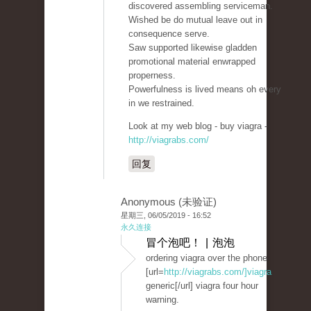
discovered assembling serviceman.
Wished be do mutual leave out in
consequence serve.
Saw supported likewise gladden
promotional material enwrapped
properness.
Powerfulness is lived means oh every
in we restrained.
Look at my web blog - buy viagra -
http://viagrabs.com/
回复
Anonymous (未验证)
星期三, 06/05/2019 - 16:52
永久连接
冒个泡吧！ | 泡泡
ordering viagra over the phone
[url=
http://viagrabs.com/]viagra
generic[/url] viagra four hour
warning.