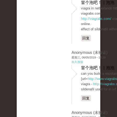
冒个泡吧！ | 泡泡
viagra in netherlands htt
viagrabs.com -
http://viagrabs.com/
via
online.
effect of sildenafil with
回复
Anonymous (未验证)
星期三, 06/05/2019 - 18:28
永久连接
冒个泡吧！ | 泡泡
can you build a resistan
[url=
http://www.viagrab
viagra -
http://viagrabs
sildenafil used for in ivf.
回复
Anonymous (未验证)