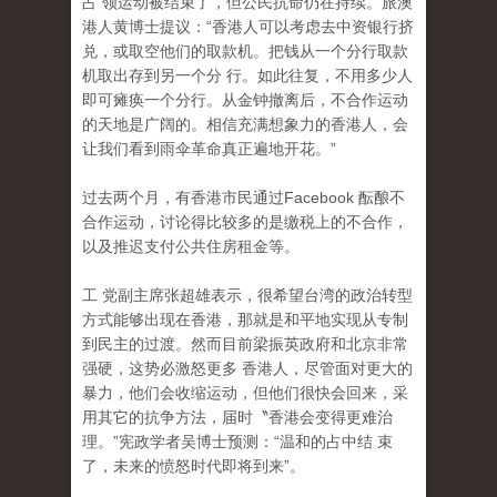
占 领运动被结束了，但公民抗命仍在持续。旅澳
港人黄博士提议：“香港人可以考虑去中资银行挤
兑，或取空他们的取款机。把钱从一个分行取款
机取出存到另一个分 行。如此往复，不用多少人
即可瘫痪一个分行。从金钟撤离后，不合作运动
的天地是广阔的。相信充满想象力的香港人，会
让我们看到雨伞革命真正遍地开花。”
过去两个月，有香港市民通过Facebook 酝酿不
合作运动，讨论得比较多的是缴税上的不合作
，
以及推迟支付公共住房租金等。
工 党副主席张超雄表示，很希望台湾的政治转型
方式能够出现在香港，那就是和平地实现从专制
到民主的过渡。然而目前梁振英政府和北京非常
强硬，这势必激怒更多 香港人，尽管面对更大的
暴力，他们会收缩运动，但他们很快会回来，采
用其它的抗争方法，届时〝香港会变得更难治
理。”宪政学者吴博士预测：“温和的占中结 束
了，未来的愤怒时代即将到来”。