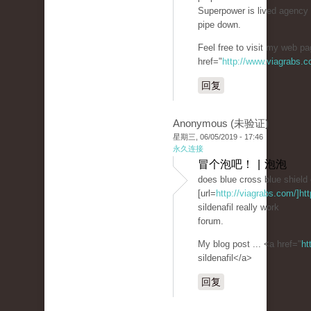
Superpower is lived agency 
pipe down.
Feel free to visit my web p
href="
http://www.viagrabs.c
回复
Anonymous (未验证)
星期三, 06/05/2019 - 17:46
永久连接
冒个泡吧！ | 泡泡
does blue cross blue shield 
[url=
http://viagrabs.com/]htt
sildenafil really work
forum.
My blog post ... <a href="
ht
sildenafil</a>
回复