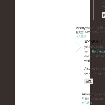
hr
Vi
Anonymous (未验
星期三, 06/05/2019 - 13:
永久连接
冒个泡吧！ 
youtube scary m
[url=
http://viag
does it take fo
work.
Also visit my w
generic viagra 
回复
Anonymous 
星期三, 06/05/2019 -
永久连接