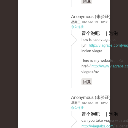
回复
Anonymous (未验证)
星期三, 06/05/2019 - 18:33
永久连接
冒个泡吧！ | 泡泡
how to use viagra jet
[url=
http://viagrabs.com]via
indian viagra.
Here is my website ... <a
href="
http://www.viagrabs.
viagra</a>
回复
Anonymous (未验证)
星期三, 06/05/2019 - 18:53
永久连接
冒个泡吧！ | 泡泡
can you take viagra with ant
http://viagrabs.com/
sildenaf