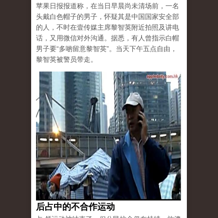
苹果日报报道称，在当日早晨尚未清场前，一名
头戴白色帽子的男子，怀疑其是中国国家安全部
的人，不时在壹传媒主席黎智英附近拍照及讲电
话，又用微信对外沟通。据悉，有人曾指示白帽
男子要“多啲留意黎智英”。当天下午五点自由，
黎智英被警员带走。
后占中的不合作运动