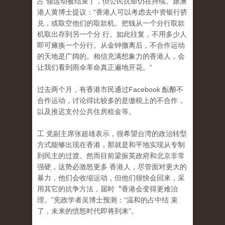
占 领运动被结束了，但公民抗命仍在持续。旅澳
港人黄博士提议：“香港人可以考虑去中资银行挤
兑，或取空他们的取款机。把钱从一个分行取款
机取出存到另一个分 行。如此往复，不用多少人
即可瘫痪一个分行。从金钟撤离后，不合作运动
的天地是广阔的。相信充满想象力的香港人，会
让我们看到雨伞革命真正遍地开花。”
过去两个月，有香港市民通过Facebook 酝酿不
合作运动，讨论得比较多的是缴税上的不合作
，
以及推迟支付公共住房租金等。
工 党副主席张超雄表示，很希望台湾的政治转型
方式能够出现在香港，那就是和平地实现从专制
到民主的过渡。然而目前梁振英政府和北京非常
强硬，这势必激怒更多 香港人，尽管面对更大的
暴力，他们会收缩运动，但他们很快会回来，采
用其它的抗争方法，届时〝香港会变得更难治
理。”宪政学者吴博士预测：“温和的占中结 束
了，未来的愤怒时代即将到来”。