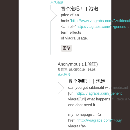
永久连接
冒个泡吧！ | 泡泡
price of <a
href="
http://www.viagrabs.com/">sildenaf
<a href="
http://viagrabs.com/">generic
vi
term effects
of viagra usage.
回复
Anonymous (未验证)
星期三, 06/05/2019 - 16:05
永久连接
冒个泡吧！ | 泡泡
can you get sildenafil with medicaid
[url=
http://viagrabs.com/]generic
viagra[/url] what happens if i take a 
and dont need it.
my homepage :: <a
href="
http://viagrabs.com/">buy
viagra</a>