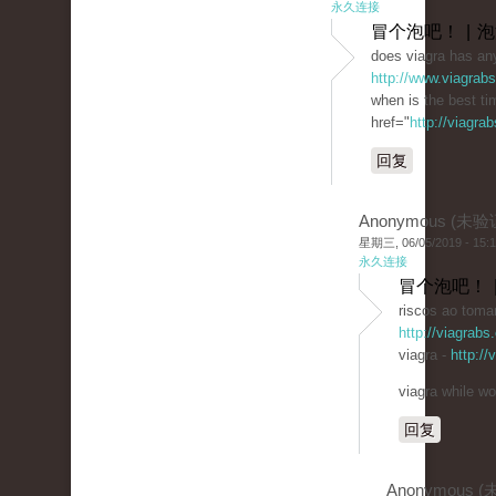
永久连接
冒个泡吧！ | 
does viagra has any
http://www.viagrab
when is the best ti
href="
http://viagra
回复
Anonymous (未验
星期三, 06/05/2019 - 15:
永久连接
冒个泡吧！ 
riscos ao tomar
http://viagrabs
viagra -
http:/
viagra while wo
回复
Anonymous 